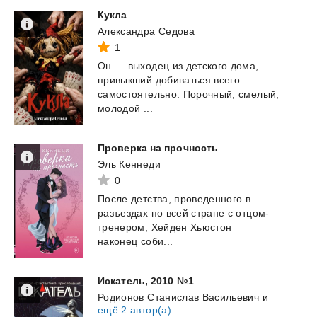
Кукла
Александра Седова
1
Он — выходец из детского дома,
привыкший добиваться всего
самостоятельно. Порочный, смелый,
молодой ...
Проверка
на
прочность
Эль Кеннеди
0
После детства, проведенного в
разъездах по всей стране с отцом-
тренером, Хейден Хьюстон
наконец соби...
Искатель,
2010
№1
Родионов Станислав Васильевич
и
ещё 2 автор(а)