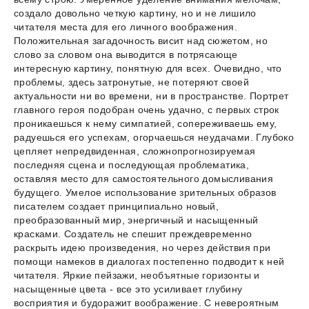
создало довольно четкую картину, но и не лишило
читателя места для его личного воображения.
Положительная загадочность висит над сюжетом, но
слово за словом она выводится в потрясающе
интересную картину, понятную для всех. Очевидно, что
проблемы, здесь затронутые, не потеряют своей
актуальности ни во времени, ни в пространстве. Портрет
главного героя подобран очень удачно, с первых строк
проникаешься к нему симпатией, сопереживаешь ему,
радуешься его успехам, огорчаешься неудачами. Глубоко
цепляет непредвиденная, сложнопрогнозируемая
последняя сцена и последующая проблематика,
оставляя место для самостоятельного домысливания
будущего. Умелое использование зрительных образов
писателем создает принципиально новый,
преобразованный мир, энергичный и насыщенный
красками. Создатель не спешит преждевременно
раскрыть идею произведения, но через действия при
помощи намеков в диалогах постепенно подводит к ней
читателя. Яркие пейзажи, необъятные горизонты и
насыщенные цвета - все это усиливает глубину
восприятия и будоражит воображение. С невероятным