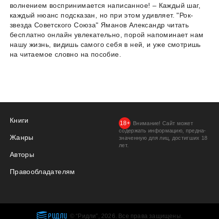
волнением воспринимается написанное! – Каждый шаг,
каждый нюанс подсказан, но при этом удивляет. "Рок-
звезда Советского Союза" Яманов Александр читать
бесплатно онлайн увлекательно, порой напоминает нам
нашу жизнь, видишь самого себя в ней, и уже смотришь
на читаемое словно на пособие.
Книги
Внимание! Сайт может
содержать информацию, предна­
Жанры
значенную для лиц, дости­гших 18
лет.
Авторы
Правообладателям
РИДЛИ
© “Ридли”, 2026. Все права защищены.