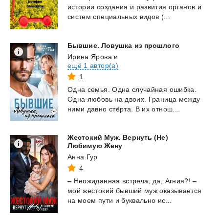
истории
создания
и
развития
органов
и
систем
специальных
видов
(...
Бывшие.
Ловушка
из
прошлого
Ирина Ярова
и
ещё 1 автор(а)
1
Одна
семья.
Одна
случайная
ошибка.
Одна
любовь
на
двоих.
Граница
между
ними
давно
стёрта.
В
их
отнош...
Жестокий Муж. Вернуть (Не)
Любимую Жену
Анна Гур
4
–
Неожиданная
встреча,
да,
Агния?!
–
мой
жестокий
бывший
муж
оказывается
на
моем
пути
и
буквально
ис...