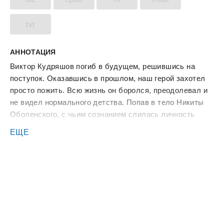
txt
АННОТАЦИЯ
Виктор Кудряшов погиб в будущем, решившись на
поступок. Оказавшись в прошлом, наш герой захотел
просто пожить. Всю жизнь он боролся, преодолевал и
не видел нормального детства. Попав в тело Никиты
Оболенского, с чьим сознанием слилась личность
Виктора, он вдруг понял, что может осуществить свою
ЕЩЕ
детскую мечту — стать музыкантом. Для этого есть
все предпосылки, включая возможности нового тела. А
ещё он получил самый настоящий подарок судьбы,
которым грех не воспользоваться.
Так почему не попробовать, взбодрив окружающую
реальность образца 1977 года? Спасать СССР Никита
не собирается, но и сидеть в стороне, наблюдая, как
разваливают страну, тоже.