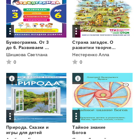
Буквограмма. От 3
Страна загадок. О
до 6. Развиваем устную и письменную речь у дошкольников. Уникальная комплексная программа развития малышей
развитии творческого мышления детей. ТРИЗ-ОТСМ
Шишкова Светлана
Нестеренко Алла
0
0
Природа. Сказки и
Тайное знание
игры для детей
Богов