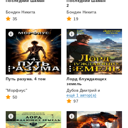
Последний
Шаман
Последний Шаман
2
Бондин Никита
Бондин Никита
35
19
Путь
разума.
4
том
Лорд блуждающих
земель
"Морфиус"
Дубов Дмитрий
и
ещё 1 автор(а)
50
97