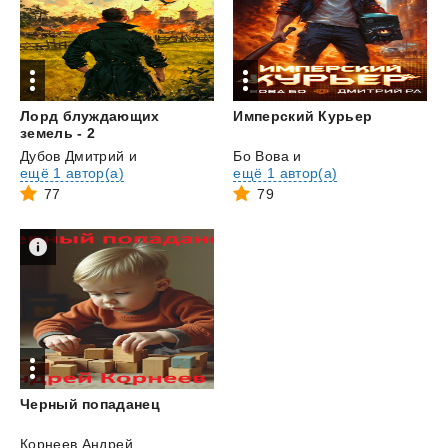
Лорд блуждающих
Имперский
Курьер
земель - 2
Дубов Дмитрий
и
Бо Вова
и
ещё 1 автор(а)
ещё 1 автор(а)
77
79
Черный
попаданец
Корнеев Андрей