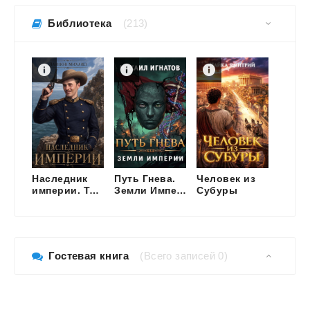
Библиотека
(213)
Наследник
Путь Гнева.
Человек из
Путь
империи. Том 1
Земли Империи
Субуры
Строи
Гостевая книга
(Всего записей 0)