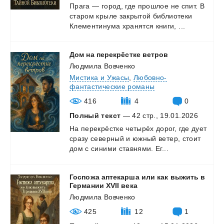
Прага
—
город,
где
прошлое
не
спит.
В
старом
крыле
закрытой
библиотеки
Клементинума
хранятся
книги,
...
Дом
на
перекрёстке
ветров
Людмила Вовченко
Мистика и Ужасы
,
Любовно-
фантастические романы
416
4
0
Полный текст
— 42 стр., 19.01.2026
На
перекрёстке
четырёх
дорог,
где
дует
сразу
северный
и
южный
ветер,
стоит
дом
с
синими
ставнями.
Ег...
Госпожа аптекарша или как выжить в
Германии XVII века
Людмила Вовченко
425
12
1