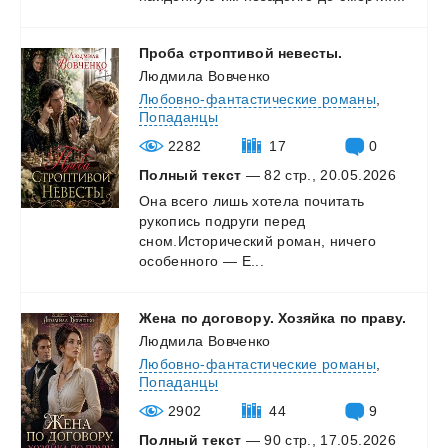
Проба
строптивой
невесты.
Людмила Вовченко
Любовно-фантастические романы
,
Попаданцы
2282
17
0
Полный текст
— 82 стр., 20.05.2026
Она всего лишь хотела почитать
рукопись подруги перед
сном.Исторический роман, ничего
особенного — E...
Жена
по
договору.
Хозяйка
по
праву.
Людмила Вовченко
Любовно-фантастические романы
,
Попаданцы
2902
44
9
Полный текст
— 90 стр., 17.05.2026