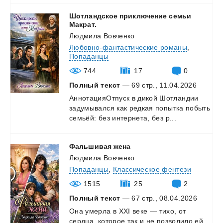
Шотландское приключение семьи
Макрат.
Людмила Вовченко
Любовно-фантастические романы
,
Попаданцы
744
17
0
Полный текст
— 69 стр., 11.04.2026
АннотацияОтпуск
в
дикой
Шотландии
задумывался
как
редкая
попытка
побыть
семьёй:
без
интернета,
без
р...
Фальшивая
жена
Людмила Вовченко
Попаданцы
,
Классическое фентези
1515
25
2
Полный текст
— 67 стр., 08.04.2026
Она
умерла
в
XXI
веке
—
тихо,
от
сердца,
которое
так
и
не
позволило
ей