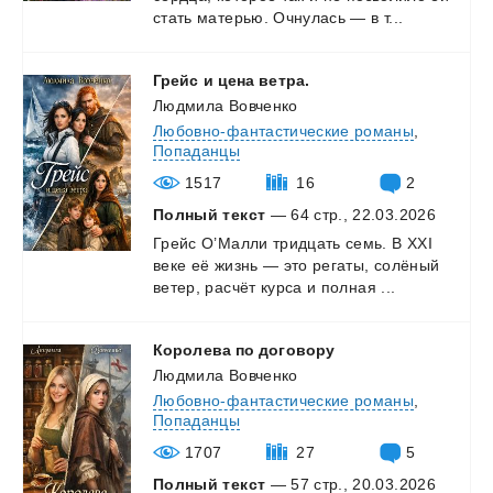
стать
матерью.
Очнулась
—
в
т...
Грейс
и
цена
ветра.
Людмила Вовченко
Любовно-фантастические романы
,
Попаданцы
1517
16
2
Полный текст
— 64 стр., 22.03.2026
Грейс
О’Малли
тридцать
семь.
В
XXI
веке
её
жизнь
—
это
регаты,
солёный
ветер,
расчёт
курса
и
полная
...
Королева
по
договору
Людмила Вовченко
Любовно-фантастические романы
,
Попаданцы
1707
27
5
Полный текст
— 57 стр., 20.03.2026