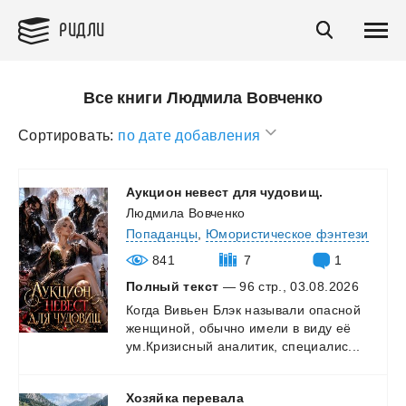
РИДЛИ
Все книги Людмила Вовченко
Сортировать:
по дате добавления
Аукцион
невест
для
чудовищ.
Людмила Вовченко
Попаданцы
,
Юмористическое фэнтези
841
7
1
Полный текст
— 96 стр., 03.08.2026
Когда
Вивьен
Блэк
называли
опасной
женщиной,
обычно
имели
в
виду
её
ум.Кризисный
аналитик,
специалис...
Хозяйка
перевала