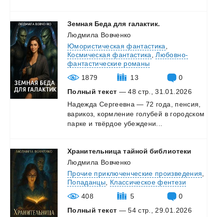
Земная
Беда
для
галактик.
Людмила Вовченко
Юмористическая фантастика
,
Космическая фантастика
,
Любовно-
фантастические романы
1879
13
0
Полный текст
— 48 стр., 31.01.2026
Надежда
Сергеевна
—
72
года,
пенсия,
варикоз,
кормление
голубей
в
городском
парке
и
твёрдое
убеждени...
Хранительница
тайной
библиотеки
Людмила Вовченко
Прочие приключенческие произведения
,
Попаданцы
,
Классическое фентези
408
5
0
Полный текст
— 54 стр., 29.01.2026