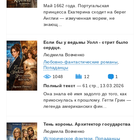
Май 1662 года. Португальская
принцесса Екатерина сходит на берег
Англии — измученная морем, не
знающ...
Если бы у ведьмы Уолл - стрит было
сердце.
Людмила Вовченко
Любовно-фантастические романы
,
Попаданцы
1048
12
1
Полный текст
— 61 стр., 13.03.2026
Она
знала
её
имя
задолго
до
того,
как
прикоснулась
к
прошлому.
Гетти
Грин
—
легенда
американских
фин...
Тень
короны.
Архитектор
государства
Людмила Вовченко
Историческое фэнтези
,
Попаданцы