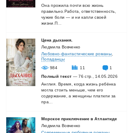
Она прожила почти всю жизнь
правильно.Работа, ответственность,
чужие боли — и ни капли своей
жизни.П...
Цена
дыхания.
Людмила Вовченко
Любовно-фантастические романы
,
Попаданцы
984
11
1
Полный текст
— 76 стр., 14.05.2026
Англия. Время, когда жизнь ребёнка
могла стоить меньше, чем его
содержание, а женщины платили за
пра...
Морское
приключение
в
Атлантиде
Людмила Вовченко
Современные любовные романы
,