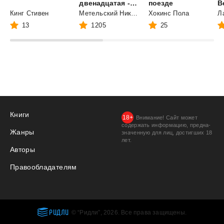
двенадцатая - Убивая маску
поезде
Кинг Стивен
Метельский Николай Александрович
Хокинс Пола
13
1205
25
Книги
Внимание! Сайт может
содержать информацию, предна­
Жанры
значенную для лиц, дости­гших 18
лет.
Авторы
Правообладателям
РИДЛИ
© “Ридли”, 2026. Все права защищены.