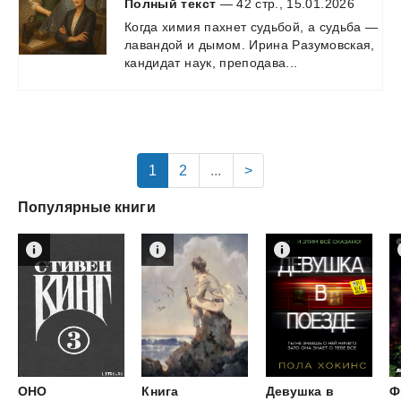
Полный текст
— 42 стр., 15.01.2026
Когда
химия
пахнет
судьбой,
а
судьба
—
лавандой
и
дымом.
Ирина
Разумовская,
кандидат
наук,
преподава...
1
2
...
>
Популярные книги
ОНО
Книга
Девушка в
Ф