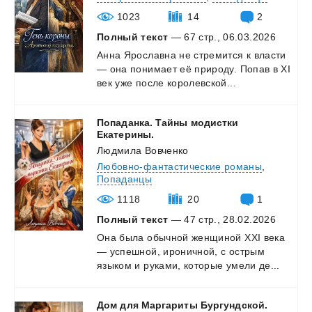
1023
14
2
Полный текст
— 67 стр., 06.03.2026
Анна
Ярославна
не
стремится
к
власти
—
она
понимает
её
природу.
Попав
в
XI
век
уже
после
королевской...
Попаданка. Тайны модистки
Екатерины.
Людмила Вовченко
Любовно-фантастические романы
,
Попаданцы
1118
20
1
Полный текст
— 47 стр., 28.02.2026
Она
была
обычной
женщиной
XXI
века
—
успешной,
ироничной,
с
острым
языком
и
руками,
которые
умели
де...
Дом для Маргариты Бургундской.