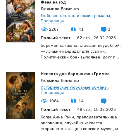
Жена на год
Людмила Вовченко
Любовно-фантастические романы
,
Попаданцы
2287
41
3
Полный текст
— 62 стр., 26.02.2026
Беременная
жена,
ставшая
неудобной,
—
лучший
кандидат
для
ссылки.
Политический
брак
выполнен,
долг
п...
Невеста
для
барона
фон
Гримма
Людмила Вовченко
Исторические любовные романы
,
Попаданцы
1084
14
1
Полный текст
— 49 стр., 18.02.2026
Когда
Анна
Рейн,
преподавательница
рисования,
случайно
касается
старинного
кольца
в
венском
музее,
м...