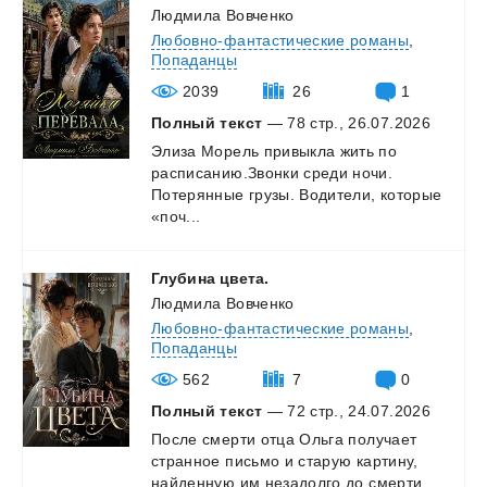
Людмила Вовченко
Любовно-фантастические романы
,
Попаданцы
2039
26
1
Полный текст
— 78 стр., 26.07.2026
Элиза Морель привыкла жить по
расписанию.Звонки среди ночи.
Потерянные грузы. Водители, которые
«поч...
Глубина
цвета.
Людмила Вовченко
Любовно-фантастические романы
,
Попаданцы
562
7
0
Полный текст
— 72 стр., 24.07.2026
После
смерти
отца
Ольга
получает
странное
письмо
и
старую
картину,
найденную
им
незадолго
до
смерти....