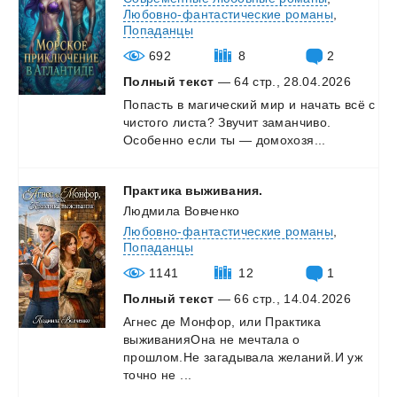
Любовно-фантастические романы
,
Попаданцы
692
8
2
Полный текст
— 64 стр., 28.04.2026
Попасть
в
магический
мир
и
начать
всё
с
чистого
листа?
Звучит
заманчиво.
Особенно
если
ты
—
домохозя...
Практика
выживания.
Людмила Вовченко
Любовно-фантастические романы
,
Попаданцы
1141
12
1
Полный текст
— 66 стр., 14.04.2026
Агнес де Монфор, или Практика
выживанияОна не мечтала о
прошлом.Не загадывала желаний.И уж
точно не ...