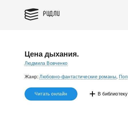
РИДЛИ
Цена дыхания.
Людмила Вовченко
Жанр:
Любовно-фантастические романы
,
Поп
Читать онлайн
В библиотеку