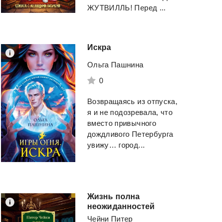
ЖУТВИЛЛЬ! Перед ...
Искра
Ольга Пашнина
0
Возвращаясь из отпуска,
я и не подозревала, что
Помещик. Том 5.
вместо привычного
Предопределени
Воевода
дождливого Петербурга
увижу… город...
Ланцов Михаил
Magic Dome Books
Алексеевич
Смотреть
Смотреть
Жизнь полна
неожиданностей
Чейни Питер