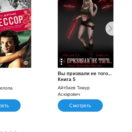
Вы призвали не того...
Книга 5
Айтбаев Тимур
нелопа
Аскарович
реть
Смотреть