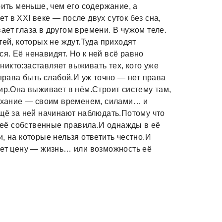
оить меньше, чем его содержание, а
 в XXI веке — после двух суток без сна,
ет глаза в другом времени. В чужом теле.
тей, которых не ждут.Туда приходят
я. Её ненавидят. Но к ней всё равно
 никто:заставляет выживать тех, кого уже
 права быть слабой.И уж точно — нет права
мир.Она выживает в нём.Строит систему там,
дыхание — своим временем, силами… и
ещё за ней начинают наблюдать.Потому что
м её собственные правила.И однажды в её
, на которые нельзя ответить честно.И
еет цену — жизнь… или возможность её