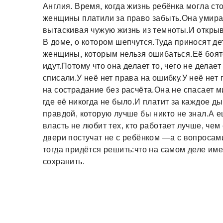
Англия. Время, когда жизнь ребёнка могла ст
женщины платили за право забыть.Она умирает
вытаскивая чужую жизнь из темноты.И открыва
В доме, о котором шепчутся.Туда приносят де
женщины, которым нельзя ошибаться.Её боятс
идут.Потому что она делает то, чего не делает
списали.У неё нет права на ошибку.У неё нет
на сострадание без расчёта.Она не спасает 
где её никогда не было.И платит за каждое 
правдой, которую лучше бы никто не знал.А 
власть не любит тех, кто работает лучше, че
двери постучат не с ребёнком —а с вопросами
тогда придётся решить:что на самом деле им
сохранить.