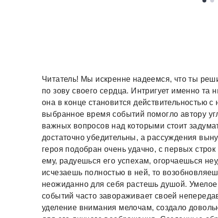
Читатель! Мы искренне надеемся, что ты реш
по зову своего сердца. Интригует именно та 
она в конце становится действительностью 
выбранное время событий помогло автору угл
важных вопросов над которыми стоит задума
достаточно убедительны, а рассуждения выну
героя подобран очень удачно, с первых стро
ему, радуешься его успехам, огорчаешься не
исчезаешь полностью в ней, то возобновляеш
неожиданно для себя растешь душой. Умелое
событий часто завораживает своей непереда
уделение внимания мелочам, создало довольн