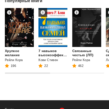
Популярные книги
Хрупкое
7 навыков
Связанные
С
желание
высокоэффективных семей
честью (ЛП)
Рейли Кора
Кови Стивен
Рейли Кора
196
22
462