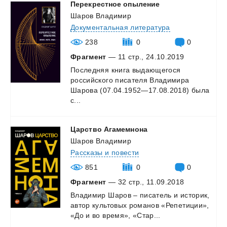
Перекрестное
опыление
Шаров Владимир
Документальная литература
238
0
0
Фрагмент
— 11 стр., 24.10.2019
Последняя книга выдающегося
российского писателя Владимира
Шарова (07.04.1952—17.08.2018) была
с...
Царство
Агамемнона
Шаров Владимир
Рассказы и повести
851
0
0
Фрагмент
— 32 стр., 11.09.2018
Владимир
Шаров
–
писатель
и
историк,
автор
культовых
романов
«Репетиции»,
«До
и
во
время»,
«Стар...