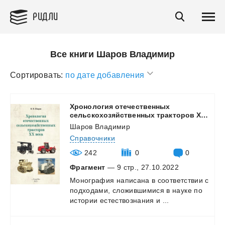
РИДЛИ
Все книги Шаров Владимир
Сортировать:
по дате добавления
Хронология отечественных
сельскохозяйственных тракторов ХХ века
Шаров Владимир
Справочники
242
0
0
Фрагмент
— 9 стр., 27.10.2022
Монография
написана
в
соответствии
с
подходами,
сложившимися
в
науке
по
истории
естествознания
и
...