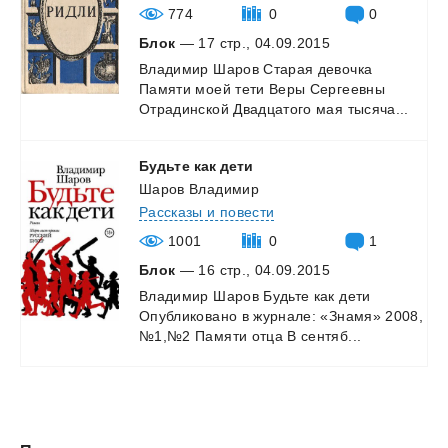
774
0
0
Блок
— 17 стр., 04.09.2015
Владимир
Шаров
Старая
девочка
Памяти
моей
тети
Веры
Сергеевны
Отрадинской
Двадцатого
мая
тысяча...
Будьте
как
дети
Шаров Владимир
Рассказы и повести
1001
0
1
Блок
— 16 стр., 04.09.2015
Владимир
Шаров
Будьте
как
дети
Опубликовано
в
журнале:
«Знамя»
2008,
№1,№2
Памяти
отца
В
сентяб...