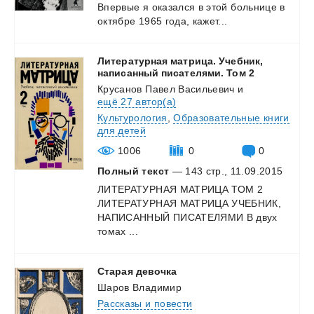
Впервые
я
оказался
в
этой
больнице
в
октябре
1965
года,
кажет...
Литературная матрица. Учебник,
написанный писателями. Том 2
Крусанов Павел Васильевич
и
ещё 27 автор(а)
Культурология
,
Образовательные книги
для детей
1006
0
0
Полный текст
— 143 стр., 11.09.2015
ЛИТЕРАТУРНАЯ МАТРИЦА ТОМ 2
ЛИТЕРАТУРНАЯ МАТРИЦА УЧЕБНИК,
НАПИСАННЫЙ ПИСАТЕЛЯМИ В двух
томах ...
Старая
девочка
Шаров Владимир
Рассказы и повести