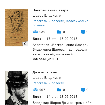
Воскрешение
Лазаря
Шаров Владимир
Рассказы и повести
,
Классические
романы
639
0
0
Блок
— 17 стр., 15.09.2015
Annotation «Воскрешение Лазаря»
Владимира Шарова – до предела
насыщенный, лишенный
композиционны...
До
и
во
время
Шаров Владимир
Рассказы и повести
967
0
0
Блок
— 14 стр., 13.09.2015
Владимир
Шаров
До
и
во
время
*
*
*