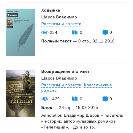
Ходынка
Шаров Владимир
Рассказы и повести
234
0
0
Полный текст
— 0 стр., 02.11.2016
...
Возвращение
в
Египет
Шаров Владимир
Рассказы и повести
,
Классические
романы
1429
0
0
Блок
— 23 стр., 15.09.2015
Annotation
Владимир
Шаров
–
писатель
и
историк,
автор
культовых
романов
«Репетиции»,
«До
и
во
вр...