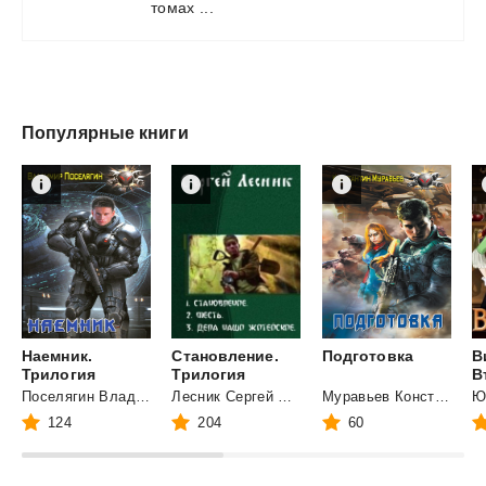
томах ...
Популярные книги
Наемник.
Становление.
Подготовка
В
Трилогия
Трилогия
Поселягин Владимир Геннадьевич
Лесник Сергей Владимирович
Муравьев Константин Николаевич
Ю
124
204
60