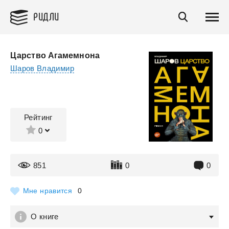
РИДЛИ
Царство Агамемнона
Шаров Владимир
Рейтинг
0
851
0
0
Мне нравится
0
О книге