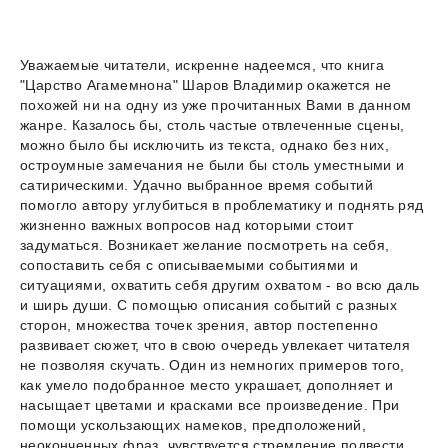
Уважаемые читатели, искренне надеемся, что книга
"Царство Агамемнона" Шаров Владимир окажется не
похожей ни на одну из уже прочитанных Вами в данном
жанре. Казалось бы, столь частые отвлеченные сцены,
можно было бы исключить из текста, однако без них,
остроумные замечания не были бы столь уместными и
сатирическими. Удачно выбранное время событий
помогло автору углубиться в проблематику и поднять ряд
жизненно важных вопросов над которыми стоит
задуматься. Возникает желание посмотреть на себя,
сопоставить себя с описываемыми событиями и
ситуациями, охватить себя другим охватом - во всю даль
и ширь души. С помощью описания событий с разных
сторон, множества точек зрения, автор постепенно
развивает сюжет, что в свою очередь увлекает читателя
не позволяя скучать. Один из немногих примеров того,
как умело подобранное место украшает, дополняет и
насыщает цветами и красками все произведение. При
помощи ускользающих намеков, предположений,
неоконченных фраз, чувствуется стремление подвести