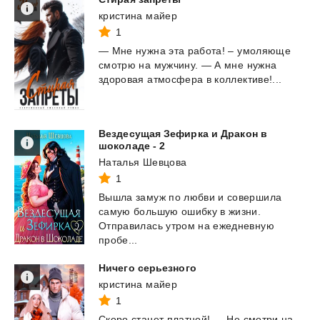
кристина майер
1
—
Мне
нужна
эта
работа!
–
умоляюще
смотрю
на
мужчину.
—
А
мне
нужна
здоровая
атмосфера
в
коллективе!...
Вездесущая Зефирка и Дракон в
шоколаде - 2
Наталья Шевцова
1
Вышла замуж по любви и совершила
самую большую ошибку в жизни.
Отправилась утром на ежедневную
пробе...
Ничего
серьезного
кристина майер
1
Скоро
станет
платной!
—
Не
смотри
на