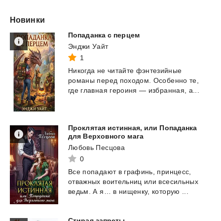
Новинки
Попаданка
с
перцем
Энджи Уайт
1
Никогда
не
читайте
фэнтезийные
романы
перед
походом.
Особенно
те,
где
главная
героиня
—
избранная,
а...
Проклятая истинная, или Попаданка
для Верховного мага
Любовь Песцова
0
Все
попадают
в
графинь,
принцесс,
отважных
воительниц
или
всесильных
ведьм.
А
я…
в
нищенку,
которую
...
Стирая
запреты