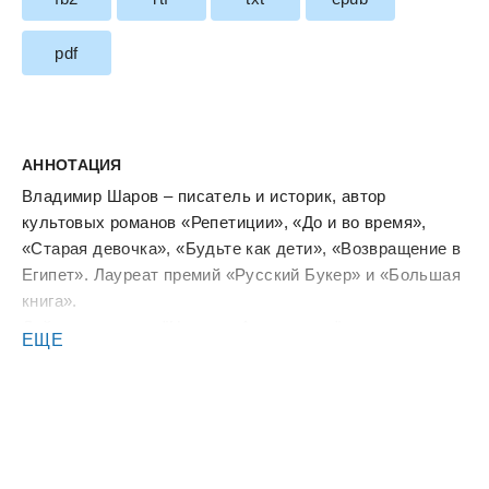
pdf
АННОТАЦИЯ
Владимир Шаров – писатель и историк, автор
культовых романов «Репетиции», «До и во время»,
«Старая девочка», «Будьте как дети», «Возвращение в
Египет». Лауреат премий «Русский Букер» и «Большая
книга».
Действие романа "Царство Агамемнона" происходит не
ЕЩЕ
в античности – повествование охватывает XX век и
доходит до наших дней, – но во многом оно слепок
классической трагедии, а главные персонажи
чувствуют себя героями древнегреческого мифа.
Герой-рассказчик Глеб занимается подготовкой к
изданию сочинений Николая Жестовского – философ и