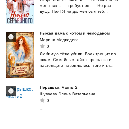
меня
так…
—
требует
он.
—
Не
рви
душу,
Нея!
Я
не
должен
был
теб...
Рыжая
дама
с
котом
и
чемоданом
Марина Медведева
0
Любимую
тëтю
убили.
Брак
трещит
по
швам.
Семейные
тайны
прошлого
и
настоящего
переплелись,
того
и
гл...
Перышко.
Часть
2
Шуваева Элина Витальевна
0
...