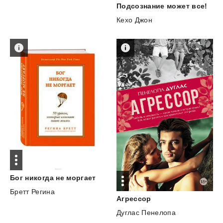
Подсознание
может
все!
Кехо Джон
Бог
никогда
не
моргает
Бретт Регина
Агрессор
Дуглас Пенелопа