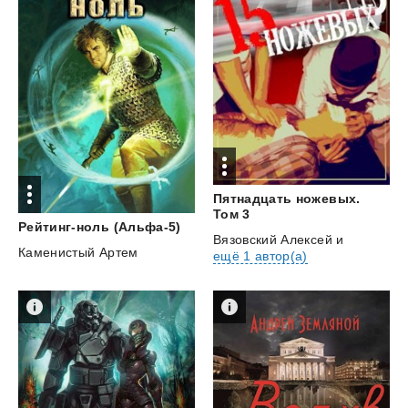
Пятнадцать ножевых.
Том 3
Рейтинг-ноль
(Альфа-5)
Вязовский Алексей
и
Каменистый Артем
ещё 1 автор(а)