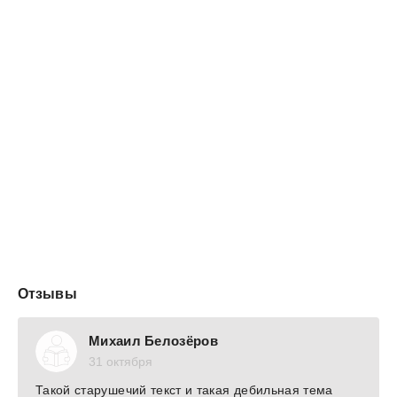
по-немецки”. И два вспомогательных фланговых, оба
силами императорского Мариинского театра: в
пятнадцатом году с его сцены разом исчезли
воспевающие немецкий дух оперы Вагнера; кроме того,
в знак солидарности с недавно оккупированной
германцем Варшавой, там же, в Мариинке, дирекция
внесла изменения в финал “Ивана Сусанина”. Чтобы
снять лишние вопросы, несчастных поляков теперь
никто и никак не губил, они прин...
Отзывы
Михаил Белозёров
31 октября
Такой старушечий текст и такая дебильная тема