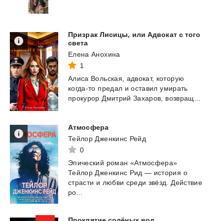
Призрак Лисицы, или Адвокат с того
света
Елена Анохина
1
Алиса
Вольская,
адвокат,
которую
когда-то
предал
и
оставил
умирать
прокурор
Дмитрий
Захаров,
возвращ...
Атмосфера
Тейлор Дженкинс Рейд
0
Эпический роман «Атмосфера»
Тейлор Дженкинс Рид — история о
страсти и любви среди звёзд. Действие
ро...
Проклятие
солёных
вод