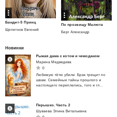
Бандит-5
Принц
По
прозвищу
Малюта
Щепетнов Евгений
Берг Александр
Новинки
Рыжая
дама
с
котом
и
чемоданом
Марина Медведева
0
Любимую
тëтю
убили.
Брак
трещит
по
швам.
Семейные
тайны
прошлого
и
настоящего
переплелись,
того
и
гл...
Перышко.
Часть
2
Шуваева Элина Витальевна
0