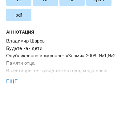
pdf
АННОТАЦИЯ
Владимир Шаров
Будьте как дети
Опубликовано в журнале: «Знамя» 2008, №1,№2
Памяти отца
В сентябре четырнадцатого года, когда наше
наступление в Восточной Пруссии окончательно
ЕЩЕ
захлебнулось, Ставка верховного командующего, не
задумываясь, ввела в бой резервы. Были нанесены
три контрудара. Основной - в Петрограде, Москве и
прочих губернских городах: там толпы побили витрины
сотен магазинов “Фрицев”, “Гансов” и “Людвигов” и
торжествовали победу - везде владельцы
повывешивали таблички, где кириллицей крупными
буквами было написано: “Извините, здесь не говорят