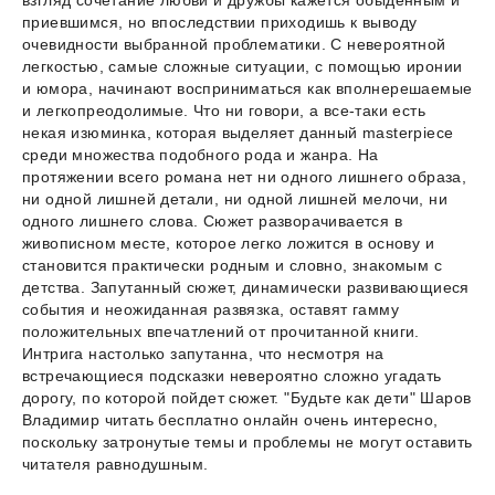
приевшимся, но впоследствии приходишь к выводу
очевидности выбранной проблематики. С невероятной
легкостью, самые сложные ситуации, с помощью иронии
и юмора, начинают восприниматься как вполнерешаемые
и легкопреодолимые. Что ни говори, а все-таки есть
некая изюминка, которая выделяет данный masterpiece
среди множества подобного рода и жанра. На
протяжении всего романа нет ни одного лишнего образа,
ни одной лишней детали, ни одной лишней мелочи, ни
одного лишнего слова. Сюжет разворачивается в
живописном месте, которое легко ложится в основу и
становится практически родным и словно, знакомым с
детства. Запутанный сюжет, динамически развивающиеся
события и неожиданная развязка, оставят гамму
положительных впечатлений от прочитанной книги.
Интрига настолько запутанна, что несмотря на
встречающиеся подсказки невероятно сложно угадать
дорогу, по которой пойдет сюжет. "Будьте как дети" Шаров
Владимир читать бесплатно онлайн очень интересно,
поскольку затронутые темы и проблемы не могут оставить
читателя равнодушным.