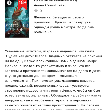
Авина Сент-Грейвс
0
Женщина, бегущая от своего
прошлого… Кристи Галлахер уже
однажды убила монстра. Когда она
больше не ...
Уважаемые читатели, искренне надеемся, что книга
"Будьте как дети" Шаров Владимир окажется не похожей
ни на одну из уже прочитанных Вами в данном жанре.
Написано настолько увлекательно и живо, что все
картины и протагонисты запоминаются на долго и даже
спустя довольно долгое время, моментально
вспоминаются. При помощи ускользающих намеков,
предположений, неоконченных фраз, чувствуется
стремление подвести читателя к финалу, чтобы он был
естественным, желанным. Обращают на себя внимание
неординарные и необычные герои, эти персонажи
заметно оживляют картину происходящего. На первый
взгляд сочетание любви и дружбы кажется обыденным и