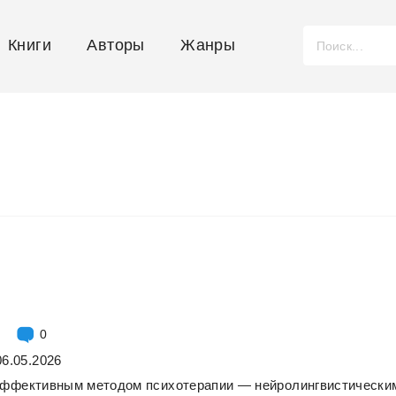
Книги
Авторы
Жанры
0
06.05.2026
эффективным
методом
психотерапии
—
нейролингвистически