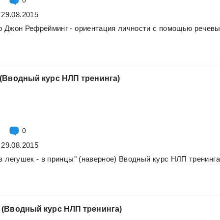
 29.08.2015
р
Джон
Рефрейминг
-
ориентация
личности
с
помощью
речев
(Вводный
курс
НЛП
тренинга)
0
 29.08.2015
з
легушек
-
в
принцы"
(наверное)
Вводный
курс
НЛП
тренинга
(Вводный
курс
НЛП
тренинга)