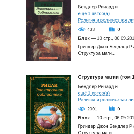
Бендлер Ричард
и
ещё 1 автор(а)
Религия и религиозная л
433
0
Блок
— 10 стр., 06.09.20
Гриндер
Джон
Бендлер
Р
Структура
маги...
Структура
магии
(том
Бендлер Ричард
и
ещё 1 автор(а)
Религия и религиозная л
2001
0
Блок
— 10 стр., 06.09.20
Гриндер
Джон
Бендлер
Р
Структура
маги...