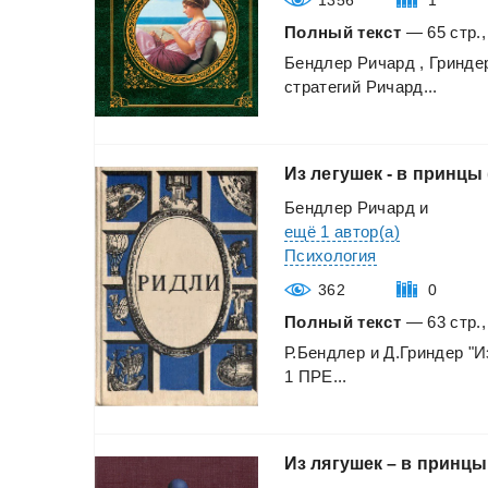
Полный текст
— 65 стр.,
Бендлер
Ричард
,
Гринде
стратегий
Ричард...
Из
легушек
-
в
принцы
Бендлер Ричард
и
ещё 1 автор(а)
Психология
362
0
Полный текст
— 63 стр.,
Р.Бендлер
и
Д.Гриндер
"И
1
ПРЕ...
Из
лягушек
–
в
принцы