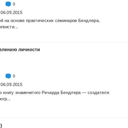
0
 06.09.2015
ой
на
основе
практических
семинаров
Бендлера,
гвисти...
влению
личности
0
 06.09.2015
ю
книгу
знаменитого
Ричарда
Бендлера
—
создателя
огр...
2)