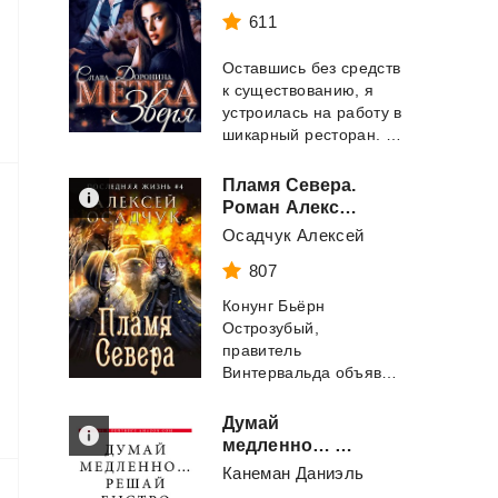
611
Оставшись без средств
к существованию, я
устроилась на работу в
шикарный ресторан. Холеные лица, б...
Пламя Севера.
Роман Алексея Осадчука
Осадчук Алексей
807
Конунг Бьёрн
Острозубый,
правитель
Винтервальда объявляет Великое Испытание. Победивший в этом испы...
Думай
медленно… Решай быстро
Канеман Даниэль