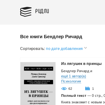
РИДЛИ
Все книги Бендлер Ричард
Сортировать:
по дате добавления
Из
лягушек
в
принцы
Бендлер Ричард
и
ещё 1 автор(а)
Психология
62
1
Полный текст
— 0 стр., 
Книга
знакомит
с
новым