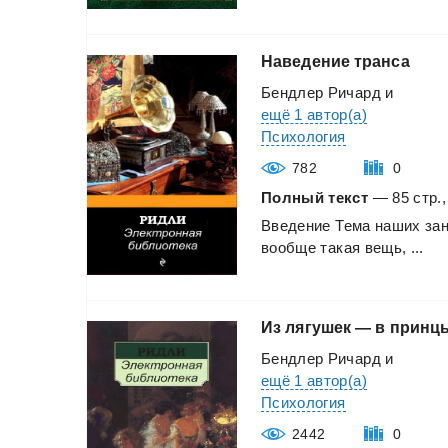
Наведение
транса
Бендлер Ричард
и
ещё 1 автор(а)
Психология
782
0
Полный текст
— 85 стр.,
Введение
Тема
наших
за
вообще
такая
вещь,
...
Из
лягушек
—
в
принц
Бендлер Ричард
и
ещё 1 автор(а)
Психология
2442
0