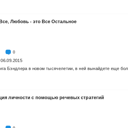
Все,
Любовь
-
это
Все
Остальное
0
 06.09.2015
ига
Бэндлера
в
новом
тысячелетии,
в
ней
вынайдете
еще
бол
ция
личности
с
помощью
речевых
стратегий
0