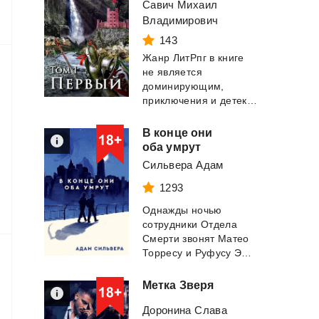
Савич Михаил
Владимирович
143
Жанр ЛитРпг в книге
не является
доминирующим,
приключения и детектив тоже представлены. Все происх...
В конце они
оба умрут
Сильвера Адам
1293
Однажды ночью
сотрудники Отдела
Смерти звонят Матео
Торресу и Руфусу Эметерио, чтобы сообщить им п...
Метка
Зверя
Доронина Слава