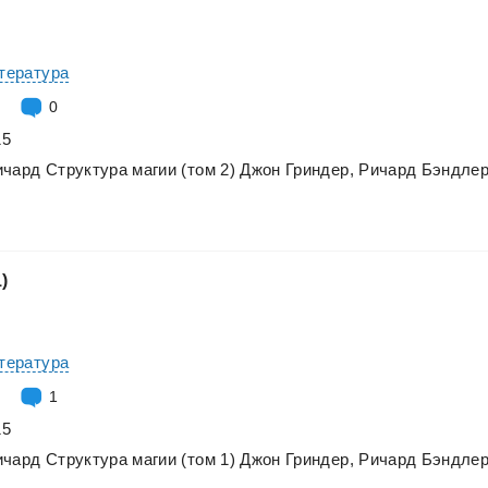
итература
0
15
ичард
Структура
магии
(том
2)
Джон
Гриндер,
Ричард
Бэндле
1)
итература
1
15
ичард
Структура
магии
(том
1)
Джон
Гриндер,
Ричард
Бэндле