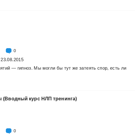
0
 23.08.2015
нятий
—
гипноз.
Мы
могли
бы
тут
же
затеять
спор,
есть
ли
ы
(Вводный
курс
НЛП
тренинга)
0