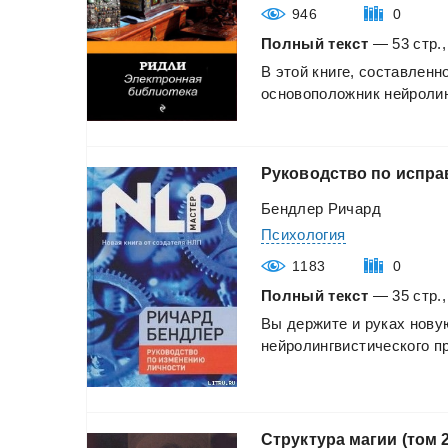
946
0
Полный текст
— 53 стр.,
В
этой
книге,
составленн
основоположник
нейролин
Руководство
по
испра
Бендлер Ричард
Психология
1183
0
Полный текст
— 35 стр.,
Вы
держите
и
руках
нову
нейролингвистического
пр
Структура
магии
(том