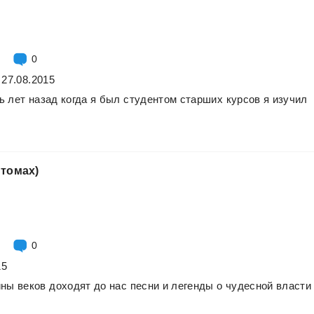
0
 27.08.2015
ь
лет
назад
когда
я
был
студентом
старших
курсов
я
изучил
томах)
0
15
ины
веков
доходят
до
нас
песни
и
легенды
о
чудесной
власти