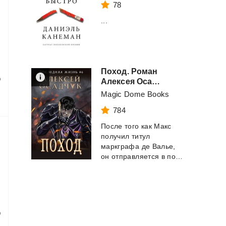
78
...
Поход. Роман
р
Алексея Осадчука
Magic Dome Books
784
После того как Макс
получил титул
маркграфа де Валье,
он отправляется в поход в составе королевской...
р