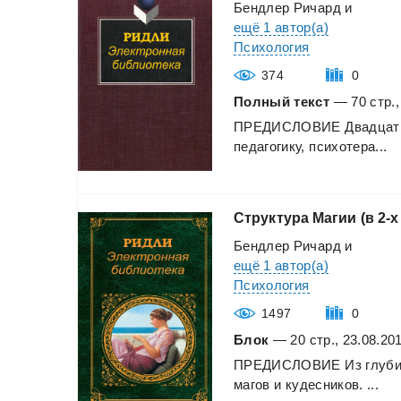
Бендлер Ричард
и
ещё 1 автор(а)
Психология
374
0
Полный текст
— 70 стр.,
ПРЕДИСЛОВИЕ
Двадцат
педагогику,
психотера...
Структура
Магии
(в
2-х
Бендлер Ричард
и
ещё 1 автор(а)
Психология
1497
0
Блок
— 20 стр., 23.08.20
ПРЕДИСЛОВИЕ
Из
глуб
магов
и
кудесников.
...