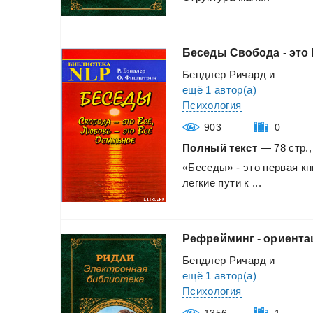
Беседы
Свобода
-
это
Бендлер Ричард
и
ещё 1 автор(а)
Психология
903
0
Полный текст
— 78 стр.,
«Беседы»
-
это
первая
кн
легкие
пути
к
...
Рефрейминг
-
ориента
Бендлер Ричард
и
ещё 1 автор(а)
Психология
1356
1