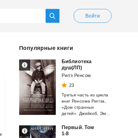
Войти
Популярные книги
Библиотека
душ(ЛП)
Риггз Ренсом
23
Третья часть из цикла
книг Ренсома Риггза,
«Дом странных
детей». Джейкоб, Эмма и пес Эддисон отправл...
Первый. Том
1-8
м