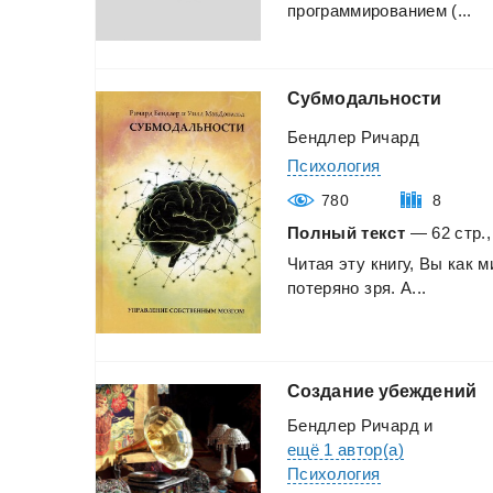
программированием
(...
Субмодальности
Бендлер Ричард
Психология
780
8
Полный текст
— 62 стр.,
Читая
эту
книгу,
Вы
как
м
потеряно
зря.
А...
Создание
убеждений
Бендлер Ричард
и
ещё 1 автор(а)
Психология