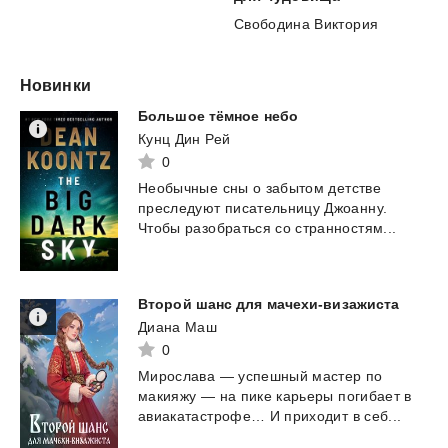
Свободина Виктория
Новинки
Большое
тёмное
небо
Кунц Дин Рей
0
Необычные
сны
о
забытом
детстве
преследуют
писательницу
Джоанну.
Чтобы
разобраться
со
странностям...
Второй
шанс
для
мачехи-визажиста
Диана Маш
0
Мирослава
—
успешный
мастер
по
макияжу
—
на
пике
карьеры
погибает
в
авиакатастрофе…
И
приходит
в
себ...