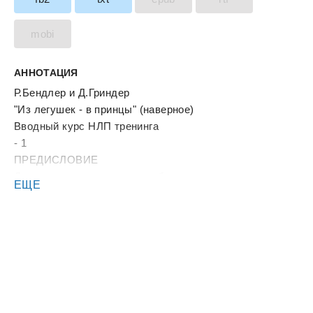
mobi
АННОТАЦИЯ
Р.Бендлер и Д.Гриндер
"Из легушек - в принцы" (наверное)
Вводный курс НЛП тренинга
- 1
ПРЕДИСЛОВИЕ
Двадцать лет назад когда я был студентом старших
ЕЩЕ
курсов я изучил педагогику, психотерапию и другие
методы управления развитием личности у Абрахама
Маслоу. Через 10 лет я встретился с Францем
Перслом и стал заниматься гештальт-терапией,
которая казалась мне более эффективной чем
остальные методы. В настоящее время я считаю, что
определенные методы эффективности при работе с
определенными людьми, имеющими определенные