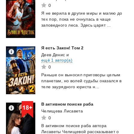
0
Я
не
верила
в
другие
миры
и
магию
до
тех
пор,
пока
не
очнулась
в
чаще
заповедного
леса.
Здесь
царят
...
Я
есть
Закон!
Том
2
Деев Денис
и
ещё 1 автор(а)
0
Раньше
он
выносил
приговоры
целым
планетам,
но
волей
судьбы
оказался
в
теле
заурядного
юриста
н...
В
активном
поиске
раба
Челищева Лисавета
0
В
активном
поиске
раба
автора
Лисаветы
Челищевой
рассказывает
о