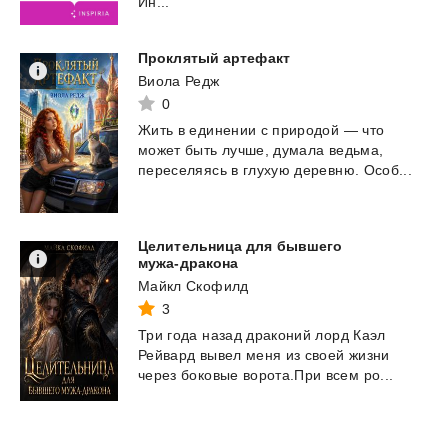
Ин...
Проклятый
артефакт
Виола Редж
0
Жить
в
единении
с
природой
—
что
может
быть
лучше,
думала
ведьма,
переселяясь
в
глухую
деревню.
Особ...
Целительница для бывшего
мужа-дракона
Майкл Скофилд
3
Три
года
назад
драконий
лорд
Каэл
Рейвард
вывел
меня
из
своей
жизни
через
боковые
ворота.При
всем
ро...