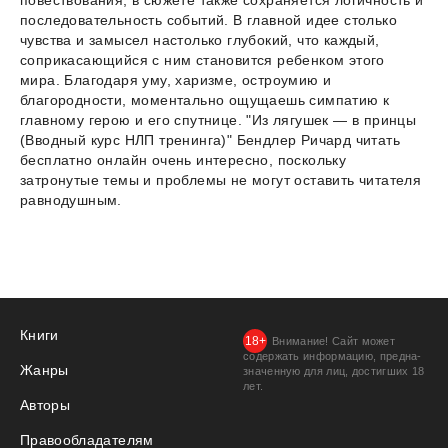
последовательность событий. В главной идее столько
чувства и замысел настолько глубокий, что каждый,
соприкасающийся с ним становится ребенком этого
мира. Благодаря уму, харизме, остроумию и
благородности, моментально ощущаешь симпатию к
главному герою и его спутнице. "Из лягушек — в принцы
(Вводный курс НЛП тренинга)" Бендлер Ричард читать
бесплатно онлайн очень интересно, поскольку
затронутые темы и проблемы не могут оставить читателя
равнодушным.
Книги
Внимание! Сайт может
содержать информацию, предна­
Жанры
значенную для лиц, дости­гших 18
лет.
Авторы
Правообладателям