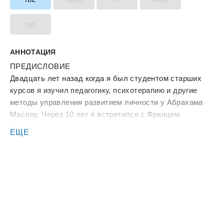
txt
АННОТАЦИЯ
ПРЕДИСЛОВИЕ
Двадцать лет назад когда я был студентом старших
курсов я изучил педагогику, психотерапию и другие
методы управления развитием личности у Абрахама
Маслоу. Через 10 лет я встретился с Францем
Перслом и стал заниматься гештальт-терапией,
ЕЩЕ
которая казалась мне более эффективной чем
остальные методы. В настоящее время я считаю, что
определенные методы эффективности при работе с
определенными людьми, имеющими определенные
проблемы.
Большинство методов обещают больше, чем могут
осуществить, а большинство теорий имеют мало
отношений к методам, которые они описывают.