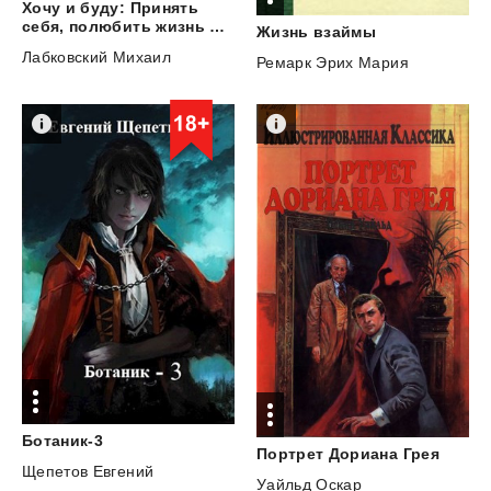
Хочу и буду: Принять
себя, полюбить жизнь и стать счастливым
Жизнь
взаймы
Лабковский Михаил
Ремарк Эрих Мария
Ботаник-3
Портрет
Дориана
Грея
Щепетов Евгений
Уайльд Оскар