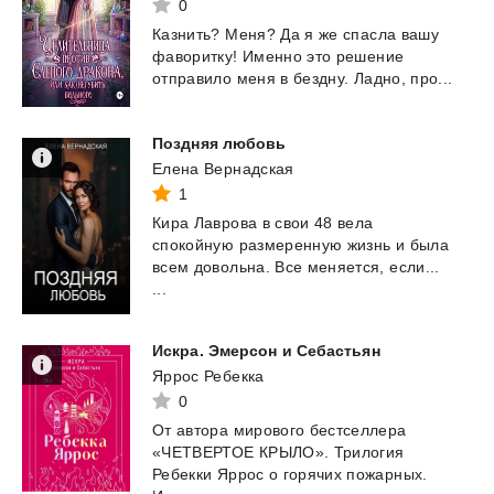
0
Казнить?
Меня?
Да
я
же
спасла
вашу
фаворитку!
Именно
это
решение
отправило
меня
в
бездну.
Ладно,
про...
Поздняя
любовь
Елена Вернадская
1
Кира Лаврова в свои 48 вела
спокойную размеренную жизнь и была
всем довольна. Все меняется, если...
...
Искра.
Эмерсон
и
Себастьян
Яррос Ребекка
0
От автора мирового бестселлера
«ЧЕТВЕРТОЕ КРЫЛО». Трилогия
Ребекки Яррос о горячих пожарных.