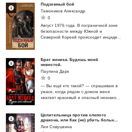
Подземный
бой
Тамоников Александр
0
Август
1976
года.
В
пограничной
зоне
безопасности
между
Южной
и
Северной
Кореей
происходит
инциде...
Брат жениха. Будешь моей
невестой.
Паулина Дарк
0
—
Вы
ещё
кто
такой?
—
спрашиваю
в
ужасе,
когда
рядом
с
домом
меня
хватает
красивый
и
опасный
незнако...
Целительница против слепого
дракона, или Как (не) убить больного
Лия Совушкина