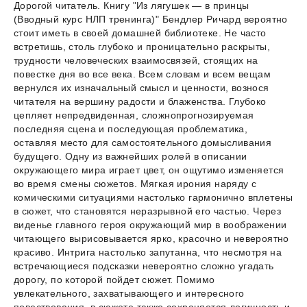
Дорогой читатель. Книгу "Из лягушек — в принцы
(Вводный курс НЛП тренинга)" Бендлер Ричард вероятно
стоит иметь в своей домашней библиотеке. Не часто
встретишь, столь глубоко и проницательно раскрыты,
трудности человеческих взаимосвязей, стоящих на
повестке дня во все века. Всем словам и всем вещам
вернулся их изначальный смысл и ценности, вознося
читателя на вершину радости и блаженства. Глубоко
цепляет непредвиденная, сложнопрогнозируемая
последняя сцена и последующая проблематика,
оставляя место для самостоятельного домысливания
будущего. Одну из важнейших ролей в описании
окружающего мира играет цвет, он ощутимо изменяется
во время смены сюжетов. Мягкая ирония наряду с
комическими ситуациями настолько гармонично вплетены
в сюжет, что становятся неразрывной его частью. Через
виденье главного героя окружающий мир в воображении
читающего вырисовывается ярко, красочно и невероятно
красиво. Интрига настолько запутанна, что несмотря на
встречающиеся подсказки невероятно сложно угадать
дорогу, по которой пойдет сюжет. Помимо
увлекательного, захватывающего и интересного
повествования, в сюжете также сохраняется логичность и