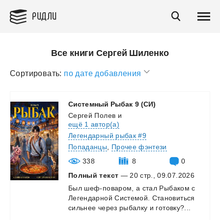
РИДЛИ
Все книги Сергей Шиленко
Сортировать:
по дате добавления
Системный
Рыбак
9
(СИ)
Сергей Полев
и
ещё 1 автор(а)
Легендарный рыбак #9
Попаданцы
,
Прочее фэнтези
338
8
0
Полный текст
— 20 стр., 09.07.2026
Был
шеф-поваром,
а
стал
Рыбаком
с
Легендарной
Системой.
Становиться
сильнее
через
рыбалку
и
готовку?...