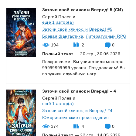
Заточи
свой
клинок
и
Вперед!
5
(СИ)
Сергей Полев
и
ещё 1 автор(а)
Заточи свой клинок, и Вперед! #5
Боевая фантастика
,
Литературный RPG
194
2
0
Полный текст
— 20 стр., 30.06.2026
Поздравляем!
Вы
уничтожили
монстра
99999999999
уровня.
Поздравляем!
Вы
получили
случайную
нагр...
Заточи
свой
клинок
и
Вперед!
–
4
Сергей Полев
и
ещё 1 автор(а)
Заточи свой клинок, и Вперед! #4
Юмористические произведения
374
4
0
Полный текст
— 22 стр., 14.05.2026