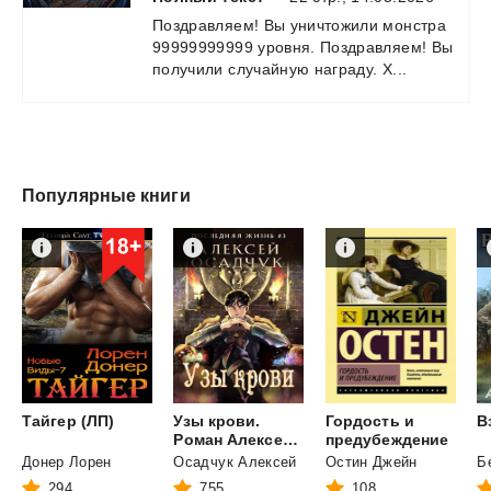
Поздравляем!
Вы
уничтожили
монстра
99999999999
уровня.
Поздравляем!
Вы
получили
случайную
награду.
Х...
Популярные книги
Тайгер
(ЛП)
Узы крови.
Гордость и
В
Роман Алексея Осадчука
предубеждение
Донер Лорен
Осадчук Алексей
Остин Джейн
294
755
108