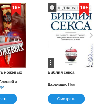
ть
ножевых
Библия
секса
Алексей
и
Джоанидис Пол
р(а)
реть
Смотреть