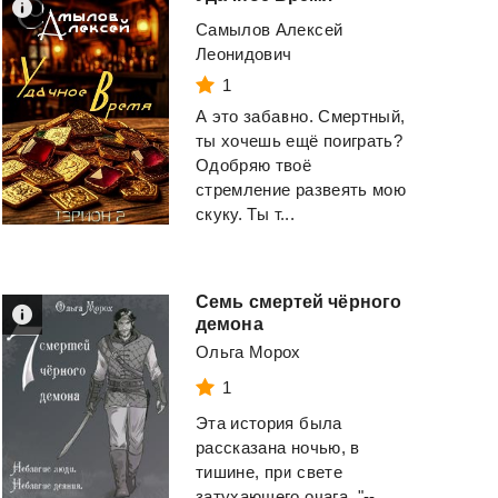
Самылов Алексей
Леонидович
1
А это забавно. Смертный,
ты хочешь ещё поиграть?
Одобряю твоё
стремление развеять мою
скуку. Ты т...
Семь смертей чёрного
демона
Бандит-4
Некромант
Очаровательный
Ольга Морох
Щепетнов Евгений
1
Эндерс Джулия
Эта история была
рассказана ночью, в
Смотреть
Смотреть
тишине, при свете
затухающего очага. "--