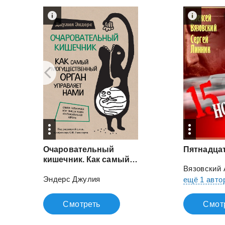
Очаровательный
Пятнадца
кишечник. Как самый могущественный орган управляет нами
Вязовский 
Эндерс Джулия
ещё 1 авто
Смотреть
Смот