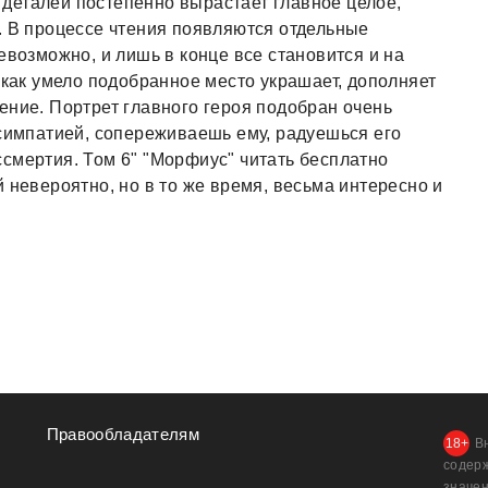
деталей постепенно вырастает главное целое,
. В процессе чтения появляются отдельные
евозможно, и лишь в конце все становится и на
 как умело подобранное место украшает, дополняет
ение. Портрет главного героя подобран очень
 симпатией, сопереживаешь ему, радуешься его
смертия. Том 6" "Морфиус" читать бесплатно
 невероятно, но в то же время, весьма интересно и
Правообладателям
В
содер
значен