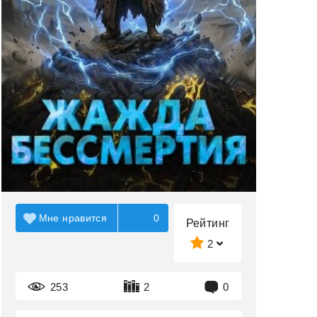
Мне нравится
0
Рейтинг
2
253
2
0