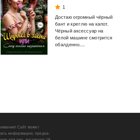
1
Достаю огромный чёрный
бант и креплю на капот.
Чёрный аксессуар на
белой машине смотрится
обалденно....
нимание! Сайт может
жать информацию, предна­
ную для лиц, дости­гших 18