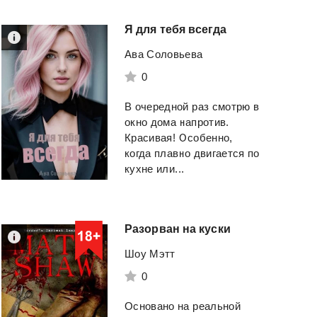
Я
для
тебя
всегда
Ава Соловьева
0
В очередной раз смотрю в
окно дома напротив.
Красивая! Особенно,
Страж.
Тетралогия
Извращённые У
когда плавно двигается по
кухне или...
Пехов Алексей Юрьевич
Рейли Кора
Смотреть
Смотреть
Разорван
на
куски
Шоу Мэтт
0
Основано на реальной