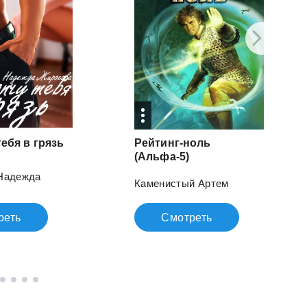
тебя
в
грязь
Рейтинг-ноль
(Альфа-5)
Надежда
Каменистый Артем
реть
Смотреть