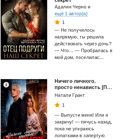
секрет
Адалин Черно
и
ещё 1 автор(а)
1
— Не получилось
напрямую, ты решила
действовать через дочь?
— Что… — Пробралась в
мой дом, поселилас...
Ничего личного,
просто ненависть [Первая книга
Натали Грант
1
— Выпусти меня! Или я
закричу! — пячусь назад,
пока не упираюсь
лопатками в запертую