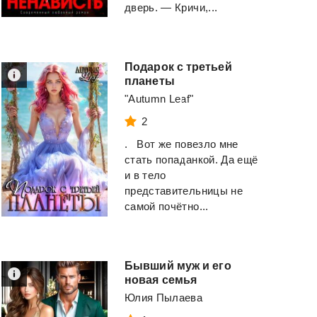
дверь. — Кричи,...
Подарок с третьей
планеты
"Autumn Leaf"
2
. Вот же повезло мне
стать попаданкой. Да ещё
и в тело
представительницы не
самой почётно...
Бывший муж и его
новая семья
Юлия Пылаева