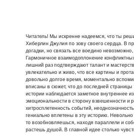
Читатель! Мы искренне надеемся, что ты реши
Хиберлин Джулия по зову своего сердца. В 
догадки, но связать все воедино невозможно, 
Гармоничное взаимодоплонение конфликтных
лишний раз подтверждают талант и мастерств
увлекательно и живо, что все картины и прот
довольно долгое время, моментально вспоми
вписаны в сюжет, что до последней страницы
истории наблюдается заметное внутреннее из
эмоциональности в сторону взвешенности и 
хитросплетенность событий, неоднозначност
гениально вплетены в эту историю. Невольно
то возобновляешься, находя параллели и соб
растешь душой. В главной идее столько чувст