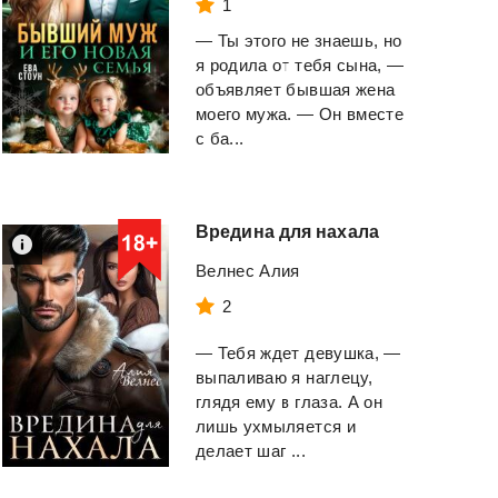
1
— Ты этого не знаешь, но
я родила от тебя сына, —
объявляет бывшая жена
моего мужа. — Он вместе
с ба...
Вредина
для
нахала
Велнес Алия
2
— Тебя ждет девушка, —
выпаливаю я наглецу,
глядя ему в глаза. А он
лишь ухмыляется и
делает шаг ...