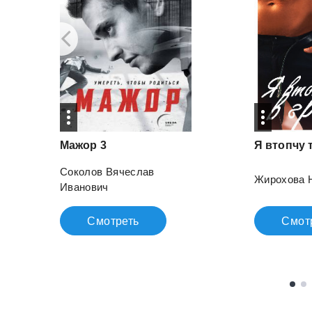
Мажор
3
Я
втопчу
Соколов Вячеслав
Жирохова 
Иванович
Смотреть
Смот