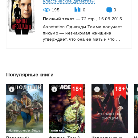
Классические детективы
195
0
0
Полный текст
— 72 стр., 16.09.2015
Annotation
Однажды
Томми
получает
письмо
—
незнакомая
женщина
утверждает,
что
она
ее
мать
и
что
...
Популярные книги
Взводный
Фрунзе. Том 3.
Извращенные
И