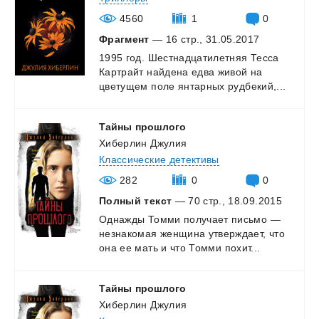
4560
1
0
Фрагмент
— 16 стр., 31.05.2017
1995
год.
Шестнадцатилетняя
Тесса
Картрайт
найдена
едва
живой
на
цветущем
поле
янтарных
рудбекий,...
Тайны
прошлого
Хиберлин Джулия
Классические детективы
282
0
0
Полный текст
— 70 стр., 18.09.2015
Однажды
Томми
получает
письмо
—
незнакомая
женщина
утверждает,
что
она
ее
мать
и
что
Томми
похит...
Тайны
прошлого
Хиберлин Джулия