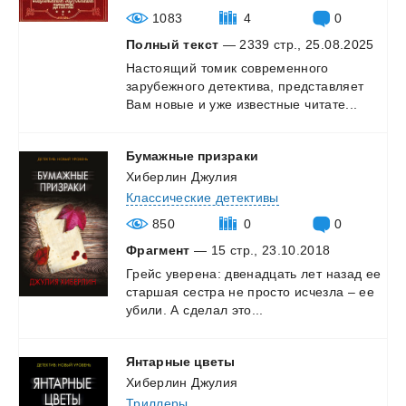
1083
4
0
Полный текст
— 2339 стр., 25.08.2025
Настоящий
томик
современного
зарубежного
детектива,
представляет
Вам
новые
и
уже
известные
читате...
Бумажные
призраки
Хиберлин Джулия
Классические детективы
850
0
0
Фрагмент
— 15 стр., 23.10.2018
Грейс
уверена:
двенадцать
лет
назад
ее
старшая
сестра
не
просто
исчезла
–
ее
убили.
А
сделал
это...
Янтарные
цветы
Хиберлин Джулия
Триллеры