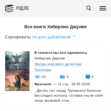
РИДЛИ
Все книги Хиберлин Джулия
Сортировать:
по дате добавления
В
темноте
мы
все
одинаковы
Хиберлин Джулия
Звезды мирового детектива
Триллеры
24
0
0
Фрагмент
— 11 стр., 18.05.2026
.
Десять
лет
назад
Труманелл
Брэнсон
бесследно
исчезла,
оставив
после
себя
лишь
кровавый
отпе...