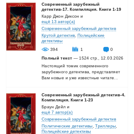
Современный зарубежный
детектив-17. Компиляция. Книги 1-19
Карр Джон Диксон
и
ещё 13 автор(а)
Современный зарубежный детектив
Крутой детектив
,
Полицейские
детективы
394
1
0
Полный текст
— 1524 стр., 12.03.2026
Настоящий
томик
современного
зарубежного
детектива,
представляет
Вам
новые
и
уже
известные
читате...
Современный зарубежный детектив-4.
Компиляция. Книги 1-23
Браун Дейл
и
ещё 7 автор(а)
Современный зарубежный детектив
Политические детективы
,
Триллеры
,
Полицейские детективы