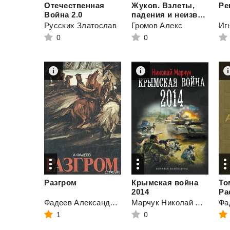
Отечественная
Жуков. Взлеты,
Ре
Война 2.0
падения и неизвестные страницы жизни великого маршала
Русских Златослав
Громов Алекс
Иг
0
0
Разгром
Крымская война
То
2014
Ра
Фадеев Александр Александрович
Марчук Николай Петрович
1
0