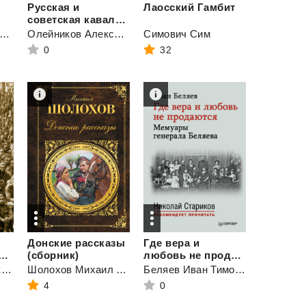
Русская и
Лаосский
Гамбит
советская кавалерия. Русско-японская, Первая Мировая, Гражданская
сев Анатолий Алексеевич
Олейников Алексей Александрович
Симович Сим
0
32
Донские рассказы
Где вера и
Генералы и комиссары. 1914–1921
(сборник)
любовь не продаются. Мемуары генерала Беляева
Иконников-Галицкий Анджей
Шолохов Михаил Александрович
Беляев Иван Тимофеевич
4
0