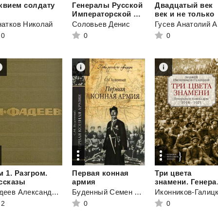
квием
солдату
Генералы Русской
Двадцатый век
Императорской Армии 1914–1917 гг. Том 22
век и не только
натков Николай
Соловьев Денис
Гу
0
0
0
м 1. Разгром.
Первая конная
Три цвета
ссказы
армия
знамени. 
Фадеев Александр Александрович
Буденный Семен Михайлович
2
0
0