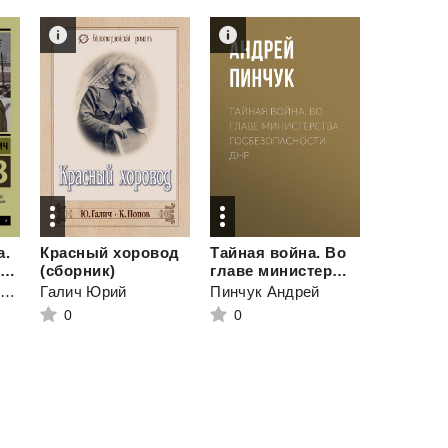
а.
Красный хоровод
Тайная война. Во
Донские рассказы (сборник)
(сборник)
главе министерства госбезопасности ДНР
Шолохов Михаил Александрович
Галич Юрий
Пинчук Андрей
0
0