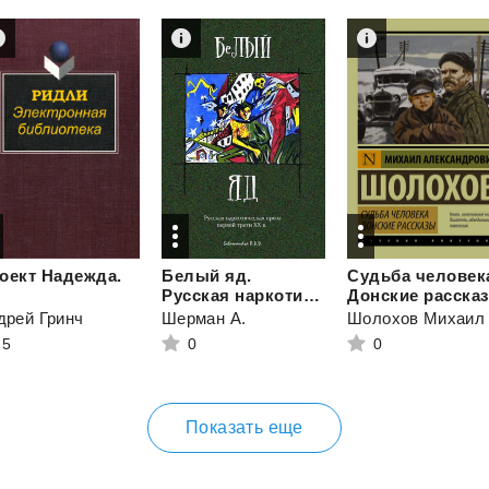
оект
Надежда.
Белый яд.
Судьба человек
Русская наркотическая проза первой трети ХХ века (сборник)
дрей Гринч
и
Шерман А.
5
0
0
Показать еще