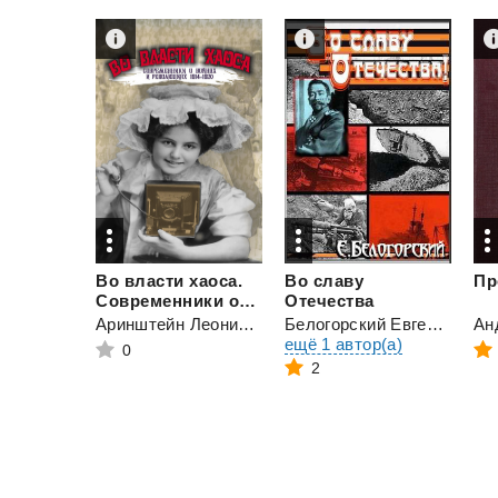
Во власти хаоса.
Во славу
Пр
Современники о войнах и революциях 1914–1920
Отечества
Аринштейн Леонид Матвеевич
Белогорский Евгений "vlpan"
Ан
ещё 1 автор(а)
0
2