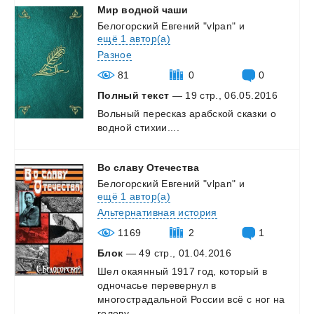
Мир
водной
чаши
Белогорский Евгений "vlpan"
и
ещё 1 автор(а)
Разное
81
0
0
Полный текст
— 19 стр., 06.05.2016
Вольный
пересказ
арабской
сказки
о
водной
стихии....
Во
славу
Отечества
Белогорский Евгений "vlpan"
и
ещё 1 автор(а)
Альтернативная история
1169
2
1
Блок
— 49 стр., 01.04.2016
Шел окаянный 1917 год, который в
одночасье перевернул в
многострадальной России всё с ног на
голову....