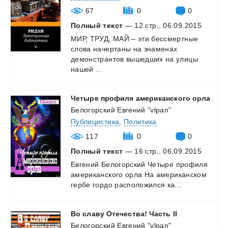
67
0
0
Полный текст
— 12 стр., 06.09.2015
МИР, ТРУД, МАЙ – эти бессмертные
слова начертаны на знаменах
демонстрантов вышедших на улицы
нашей ...
Четыре
профиля
американского
орла
Белогорский Евгений "vlpan"
Публицистика
,
Политика
117
0
0
Полный текст
— 16 стр., 06.09.2015
Евгений
Белогорский
Четыре
профиля
американского
орла
На
американском
гербе
гордо
расположился
ка...
Во
славу
Отечества!
Часть
II
Белогорский Евгений "vlpan"