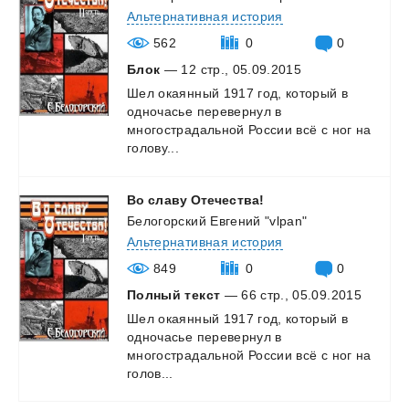
Альтернативная история
562
0
0
Блок
— 12 стр., 05.09.2015
Шел окаянный 1917 год, который в
одночасье перевернул в
многострадальной России всё с ног на
голову...
Во
славу
Отечества!
Белогорский Евгений "vlpan"
Альтернативная история
849
0
0
Полный текст
— 66 стр., 05.09.2015
Шел окаянный 1917 год, который в
одночасье перевернул в
многострадальной России всё с ног на
голов...