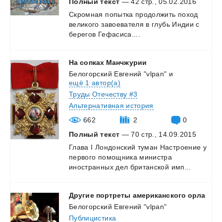
Полный текст
— 42 стр., 05.02.2016
Скромная
попытка
продолжить
поход
великого
завоевателя
в
глубь
Индии
с
берегов
Гефасиса....
На
сопках
Манчжурии
Белогорский Евгений "vlpan"
и
ещё 1 автор(а)
Труды Отечеству #3
Альтернативная история
662
2
0
Полный текст
— 70 стр., 14.09.2015
Глава
I
Лондонский
туман
Настроение
у
первого
помощника
министра
иностранных
дел
британской
имп...
Другие
портреты
американского
орла
Белогорский Евгений "vlpan"
Публицистика