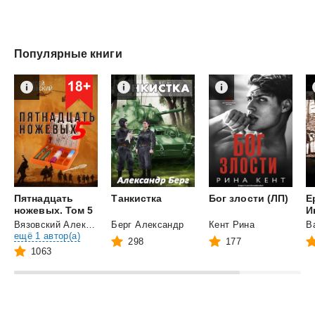
Популярные книги
Пятнадцать
Танкистка
Бог
злости
(ЛП)
Е
ножевых. Том 5
Вязовский Алексей
и
Берг Александр
Кент Рина
В
ещё 1 автор(а)
298
177
1063