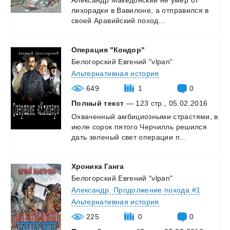
лихорадки
в
Вавилоне,
а
отправился
в
своей
Аравийский
поход...
Операция
"Кондор"
Белогорский Евгений "vlpan"
Альтернативная история
649
1
0
Полный текст
— 123 стр., 05.02.2016
Охваченный
амбициозными
страстями,
в
июле
сорок
пятого
Черчилль
решился
дать
зеленый
свет
операции
п...
Хроника
Ганга
Белогорский Евгений "vlpan"
Александр. Продолжение похода #1
Альтернативная история
225
0
0