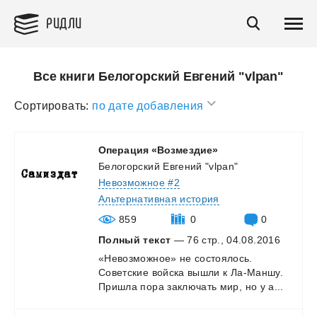
РИДЛИ
Все книги Белогорский Евгений "vlpan"
Сортировать:
по дате добавления
Операция
«Возмездие»
Белогорский Евгений "vlpan"
Невозможное #2
Альтернативная история
859
0
0
Полный текст
— 76 стр., 04.08.2016
«Невозможное»
не
состоялось.
Советские
войска
вышли
к
Ла-Маншу.
Пришла
пора
заключать
мир,
но
у
а...