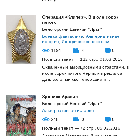
Операция «Клипер». В июле сорок
пятого
Белогорский Евгений "vlpan"
Боевая фантастика
,
Альтернативная
история
,
Историческое фэнтези
1194
4
0
Полный текст
— 122 стр., 01.03.2016
Охваченный
амбициозными
страстями,
в
июле
сорок
пятого
Черчилль
решился
дать
зеленый
свет
операции
п...
Хроника
Аравии
Белогорский Евгений "vlpan"
Альтернативная история
248
0
0
Полный текст
— 72 стр., 05.02.2016
Александр
Македонский
не
умер
от