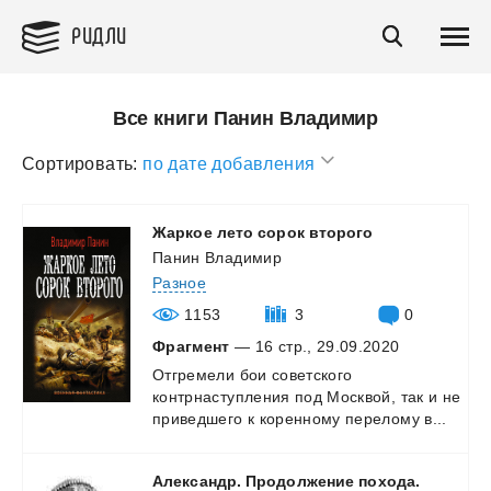
РИДЛИ
Все книги Панин Владимир
Сортировать:
по дате добавления
Жаркое
лето
сорок
второго
Панин Владимир
Разное
1153
3
0
Фрагмент
— 16 стр., 29.09.2020
Отгремели
бои
советского
контрнаступления
под
Москвой,
так
и
не
приведшего
к
коренному
перелому
в...
Александр. Продолжение похода.