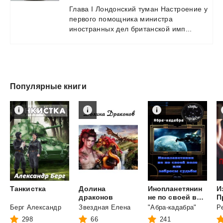
Глава
I
Лондонский
туман
Настроение
у
первого
помощника
министра
иностранных
дел
британской
имп...
Популярные книги
Танкистка
Долина
Инопланетянин
И
драконов
не по своей воле или забросы судьбы
П
Берг Александр
Звездная Елена
"Абра-кадабра"
Р
298
66
241