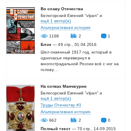
Во
славу
Отечества
Белогорский Евгений "vlpan"
и
ещё 1 автор(а)
Альтернативная история
1168
2
1
Блок
— 49 стр., 01.04.2016
Шел окаянный 1917 год, который в
одночасье перевернул в
многострадальной России всё с ног на
голову....
На
сопках
Манчжурии
Белогорский Евгений "vlpan"
и
ещё 1 автор(а)
Труды Отечеству #3
Альтернативная история
662
2
0
Полный текст
— 70 стр., 14.09.2015