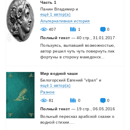
Часть 1
Панин Владимир
и
ещё 1 автор(а)
Альтернативная история
407
1
0
Полный текст
— 40 стр., 31.01.2017
Пользуясь,
выпавшей
возможностью,
автор
решил
чуть
чуть
повернуть
лик
фортуны
в
сторону
македонск...
Мир
водной
чаши
Белогорский Евгений "vlpan"
и
ещё 1 автор(а)
Разное
81
0
0
Полный текст
— 19 стр., 06.05.2016
Вольный
пересказ
арабской
сказки
о
водной
стихии....