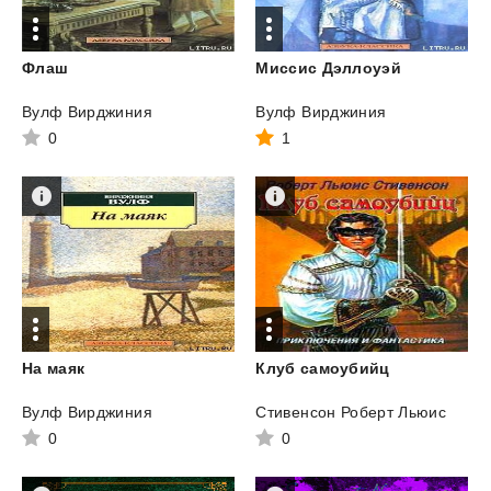
Флаш
Миссис
Дэллоуэй
Вулф Вирджиния
Вулф Вирджиния
0
1
На
маяк
Клуб
самоубийц
Вулф Вирджиния
Стивенсон Роберт Льюис
0
0