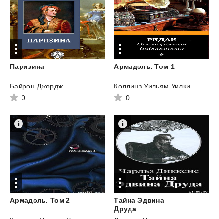
Паризина
Армадэль.
Том
1
Байрон Джордж
Коллинз Уильям Уилки
0
0
Армадэль.
Том
2
Тайна Эдвина
Друда