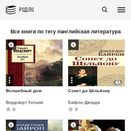
РИДЛИ
Все книги по тегу #английская литература
Волшебный
дом
Сонет
до
Шільйону
Вордсворт Уильям
Байрон Джордж
0
0