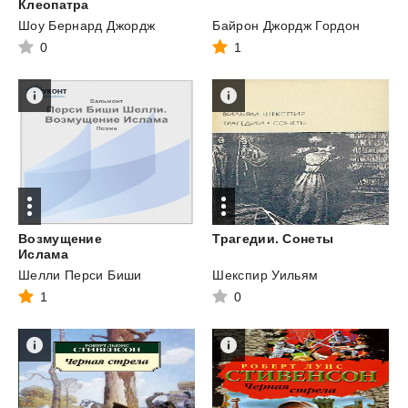
Клеопатра
Шоу Бернард Джордж
Байрон Джордж Гордон
0
1
Возмущение
Трагедии.
Сонеты
Ислама
Шелли Перси Биши
Шекспир Уильям
1
0