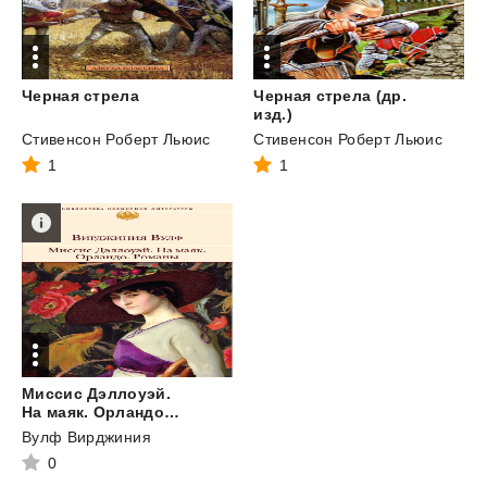
Черная
стрела
Черная стрела (др.
изд.)
Стивенсон Роберт Льюис
Стивенсон Роберт Льюис
1
1
Миссис Дэллоуэй.
На маяк. Орландо. Романы
Вулф Вирджиния
0