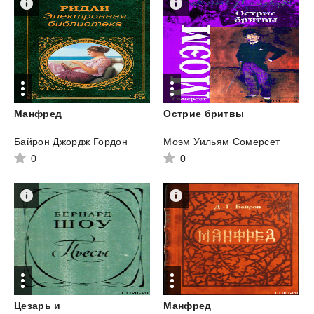
Манфред
Острие
бритвы
Байрон Джордж Гордон
Моэм Уильям Сомерсет
0
0
Цезарь и
Манфред