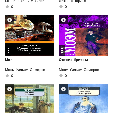
Коллинз Уильям Уилки
Диккенс Чарльз
0
0
Маг
Острие
бритвы
Моэм Уильям Сомерсет
Моэм Уильям Сомерсет
0
0