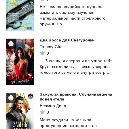
Не в силах оружейного журнала
изменить систему изучения
материальной части стрелкового
оружия. Но...
Два
босса
для
Снегурочки
Tommy Glub
0
—
Знаешь,
я
сперва
и
не
узнал
тебя.
Круто
выглядишь,
—
слышу
справа
голос
того
рыжего
и
внутри
всё
р...
Замуж за дракона. Случайная жена
повелителя
Нежина Дина
0
Меня осудили на казнь за
преступление, которого я не