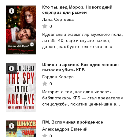
Кто ты, дед Мороз. Новогодний
сюрприз для рыжей
Лана Сергеева
0
Идеальный
экземпляр
мужского
пола,
лет
35–40,
ещё
и
вкусно
пахнет,
дорого,
как
будто
только
что
не
с...
Шпион в архиве: Как один человек
пытался убить КГБ
Гордон Корера
0
История
о
том,
как
один
человек
—
библиотекарь
КГБ
—
стал
предателем
спецслужбы,
похитив
ценнейшие
а...
ПМ.
Вспоминая
пройденное
Александров Евгений
0