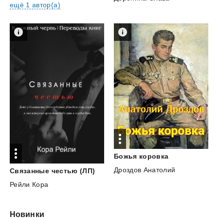
ещё 1 автор(а)
Божья
коровка
Дроздов Анатолий
Связанные
честью
(ЛП)
Рейли Кора
Новинки