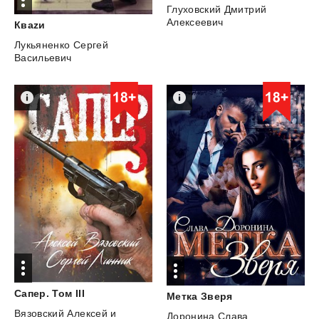
Глуховский Дмитрий
Алексеевич
Кваzи
Лукьяненко Сергей
Васильевич
Сапер.
Том
III
Метка
Зверя
Вязовский Алексей
и
Доронина Слава