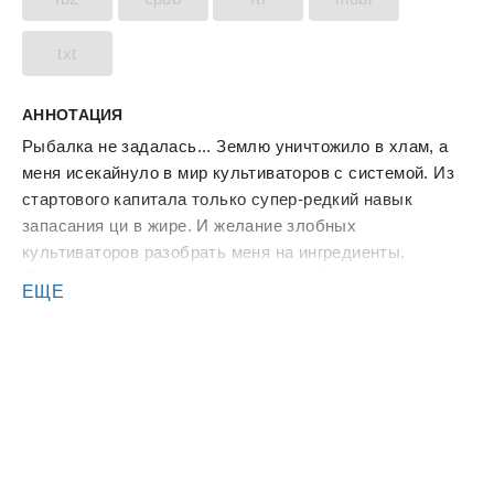
txt
АННОТАЦИЯ
Рыбалка не задалась... Землю уничтожило в хлам, а
меня исекайнуло в мир культиваторов с системой. Из
стартового капитала только супер-редкий навык
запасания ци в жире. И желание злобных
культиваторов разобрать меня на ингредиенты.
Похоже, похудеть здесь не выйдет. Тогда хотя бы
ЕЩЕ
пойдем нагибать этот мир.