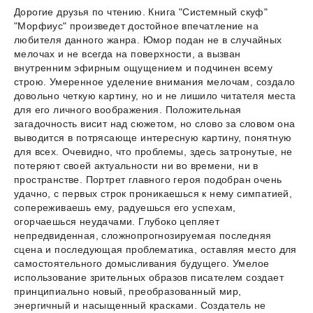
Дорогие друзья по чтению. Книга "Системный скуф"
"Морфиус" произведет достойное впечатление на
любителя данного жанра. Юмор подан не в случайных
мелочах и не всегда на поверхности, а вызван
внутренним эфирным ощущением и подчинен всему
строю. Умеренное уделение внимания мелочам, создало
довольно четкую картину, но и не лишило читателя места
для его личного воображения. Положительная
загадочность висит над сюжетом, но слово за словом она
выводится в потрясающе интересную картину, понятную
для всех. Очевидно, что проблемы, здесь затронутые, не
потеряют своей актуальности ни во времени, ни в
пространстве. Портрет главного героя подобран очень
удачно, с первых строк проникаешься к нему симпатией,
сопереживаешь ему, радуешься его успехам,
огорчаешься неудачами. Глубоко цепляет
непредвиденная, сложнопрогнозируемая последняя
сцена и последующая проблематика, оставляя место для
самостоятельного домысливания будущего. Умелое
использование зрительных образов писателем создает
принципиально новый, преобразованный мир,
энергичный и насыщенный красками. Создатель не