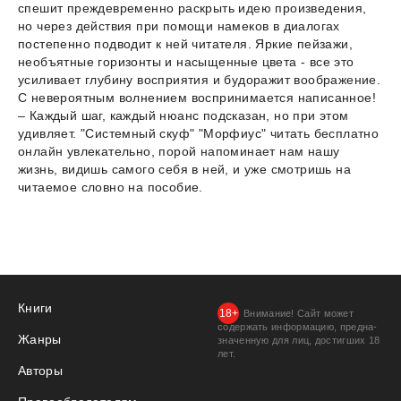
спешит преждевременно раскрыть идею произведения,
но через действия при помощи намеков в диалогах
постепенно подводит к ней читателя. Яркие пейзажи,
необъятные горизонты и насыщенные цвета - все это
усиливает глубину восприятия и будоражит воображение.
С невероятным волнением воспринимается написанное!
– Каждый шаг, каждый нюанс подсказан, но при этом
удивляет. "Системный скуф" "Морфиус" читать бесплатно
онлайн увлекательно, порой напоминает нам нашу
жизнь, видишь самого себя в ней, и уже смотришь на
читаемое словно на пособие.
Книги
Внимание! Сайт может
содержать информацию, предна­
Жанры
значенную для лиц, дости­гших 18
лет.
Авторы