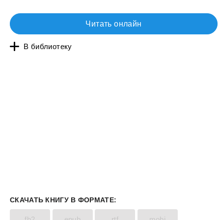
Читать онлайн
В библиотеку
СКАЧАТЬ КНИГУ В ФОРМАТЕ:
fb2
epub
rtf
mobi