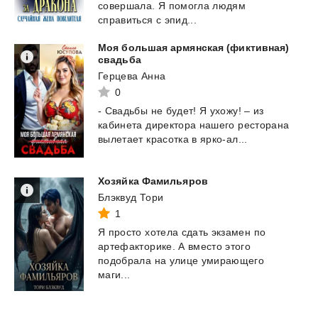
совершала. Я помогла людям
справиться с эпид...
Моя большая армянская (фиктивная)
свадьба
Герцева Анна
0
-
Свадьбы
не
будет!
Я
ухожу!
–
из
кабинета
директора
нашего
ресторана
вылетает
красотка
в
ярко-ал...
Хозяйка
Фамильяров
Блэквуд Тори
1
Я просто хотела сдать экзамен по
артефакторике. А вместо этого
подобрала на улице умирающего
маги...