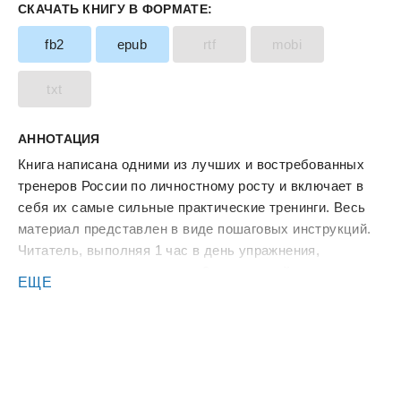
СКАЧАТЬ КНИГУ В ФОРМАТЕ:
fb2
epub
rtf
mobi
txt
АННОТАЦИЯ
Книга написана одними из лучших и востребованных
тренеров России по личностному росту и включает в
себя их самые сильные практические тренинги. Весь
материал представлен в виде пошаговых инструкций.
Читатель, выполняя 1 час в день упражнения,
приведенные в книге, через 2 месяца выйдет на
ЕЩЕ
совершенно новый уровень развития! Основной акцент
сделан на проработке ключевых элементов жизни,
которые коренным образом влияют на нее. Авторы
дают подробные инструкции и практические задания
по следующим темам: 10 шагов к достижению
ошеломляющего успеха; проблемы как средство для