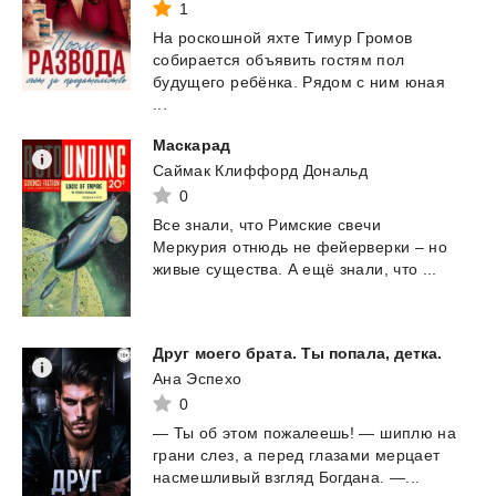
1
На роскошной яхте Тимур Громов
собирается объявить гостям пол
будущего ребёнка. Рядом с ним юная
...
Маскарад
Саймак Клиффорд Дональд
0
Все
знали,
что
Римские
свечи
Меркурия
отнюдь
не
фейерверки
–
но
живые
существа.
А
ещё
знали,
что
...
Друг
моего
брата.
Ты
попала,
детка.
Ана Эспехо
0
—
Ты
об
этом
пожалеешь!
—
шиплю
на
грани
слез,
а
перед
глазами
мерцает
насмешливый
взгляд
Богдана.
—...