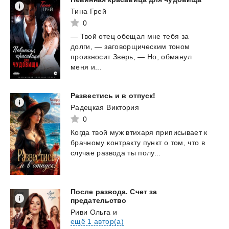
Тина Грей
0
— Твой отец обещал мне тебя за
долги, — заговорщическим тоном
произносит Зверь, — Но, обманул
меня и...
Развестись
и
в
отпуск!
Радецкая Виктория
0
Когда
твой
муж
втихаря
приписывает
к
брачному
контракту
пункт
о
том,
что
в
случае
развода
ты
полу...
После развода. Счет за
предательство
Риви Ольга
и
ещё 1 автор(а)