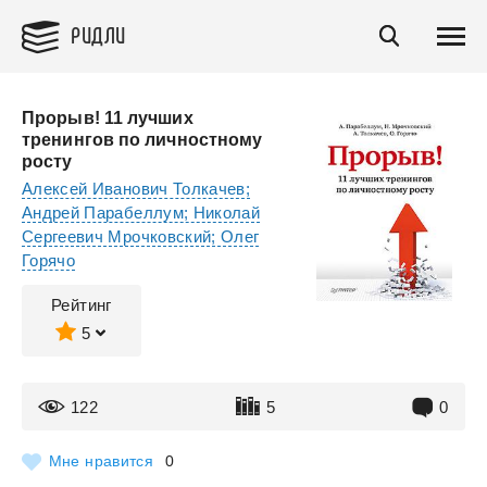
РИДЛИ
Прорыв! 11 лучших
тренингов по личностному
росту
Алексей Иванович Толкачев;
Андрей Парабеллум; Николай
Сергеевич Мрочковский; Олег
Горячо
Рейтинг
5
122
5
0
Мне нравится
0