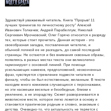
Здравствуй уважаемый читатель. Книга "Прорыв! 11
лучших тренингов по личностному росту" Алексей
Иванович Толкачев; Андрей Парабеллум; Николай
Сергеевич Мрочковский; Олег Горячо относится к разряду
тех, которые стоит прочитать. Данная история - это
своеобразная загадка, поставленная читателю, и
обычной логикой ее не разгадать, до самой последней
страницы. Не остаются и без внимания сквозные образы,
появляясь в разных местах текста они великолепно
гармонируют с основной линией. При помощи
ускользающих намеков, предположений, неоконченных
фраз, чувствуется стремление подвести читателя к
финалу, чтобы он был естественным, желанным. В тексте
находим много комизмов случающихся с персонажами,
но эти насмешки веселые и безобидные, близки к
умилению, а не злорадству. Сюжет разворачивается в
живописном месте, которое легко ложится в основу и
становится практически родным и словно, знакомым с
детства. Очевидно-то, что актуальность не теряется с