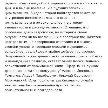
годами, и на такой доброй морали строится мир и в наши
дни, и в былые времена, и в будущих эпохах и
цивилизациях. В ходе истории наблюдается заметное
внутреннее изменение главного героя, от
импульсивности и эмоциональности в сторону
взвешенности и рассудительности. Очевидно, что
проблемы, здесь затронутые, не потеряют своей
актуальности ни во времени, ни в пространстве. Кажется
невероятным, но совершенно отчетливо и в высшей
степени успешно передано словами неуловимое,
волшебное, редчайшее и крайне доброе настроение.
Запутанный сюжет, динамически развивающиеся события
и неожиданная развязка, оставят гамму положительных
впечатлений от прочитанной книги. "Прорыв! 11 лучших
тренингов по личностному росту" Алексей Иванович
Толкачев; Андрей Парабеллум; Николай Сергеевич
Мрочковский; Олег Горячо читать бесплатно онлайн
невозможно без переживания чувства любви,
признательности и благодарности.