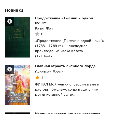
Новинки
Продолжение «Тысячи и одной
ночи»
Казот Жак
0
«Продолжение „Тысячи и одной ночи“»
(1788—1789 гг.) — последнее
произведение Жака Казота
(1719—17...
Главная
страсть
снежного
лорда
Счастная Елена
1
ФИНАЛ
Мой
жених
опозорил
меня
и
расторг
помолвку,
когда
наши
с
ним
метки
истинной
связи...
Невинная
красавица
для
чудовища