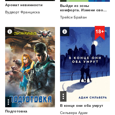
Аромат
невинности
Выйди из зоны
комфорта. Измени свою жизнь. 21 метод повышения личной эффективности
Вудворт Франциска
Трейси Брайан
В
конце
они
оба
умрут
Подготовка
Сильвера Адам