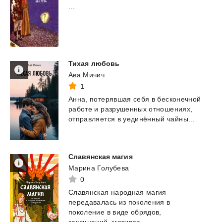
...
Тихая
любовь
Ава Мичич
1
Анна,
потерявшая
себя
в
бесконечной
работе
и
разрушенных
отношениях,
отправляется
в
уединённый
чайны...
Славянская
магия
Марина Голубева
0
Славянская народная магия
передавалась из поколения в
поколение в виде обрядов,
заклинаний, мотивов ...