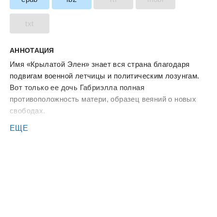
txt
АННОТАЦИЯ
Имя «Крылатой Элен» знает вся страна благодаря
подвигам военной летчицы и политическим лозунгам.
Вот только ее дочь Габриэлла полная
противоположность матери, образец веяний о новых
свободах.
Анджей — сержант с темным прошлым, которого
ЕЩЕ
шантажом и рабским контрактом всемогущая Элен
заставляет стать телохранителем своей дочери. А
скорее, устроить за ней круглосуточное наблюдение,
чтобы дерзкая девчонка не сорвала предвыборную
кампанию. И как теперь солдату справиться с
выходками Габриэллы — разве что связать?..