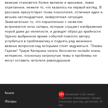
важным становится более великое и красивое, ловко
спрятанное, нежели то, что казалось на первый взгляд. В
рассказе присутствует тонка психология, отличная идея и
весьма нестандартная, невероятная ситуация.
Замечательно то, что параллельно с сюжетом
встречаются ноты сатиры, которые сгущают изображение
порой даже до нелепости, и доводят образ до крайности.
Удачно выбранное время событий помогло автору
углубиться в проблематику и поднять ряд жизненно
важных вопросов над которыми стоит задуматься. "Оковы
Гарпии" Траум Катерина читать бесплатно онлайн очень
интересно, поскольку затронутые темы и проблемы не
могут оставить читателя равнодушным.
Книги
Внимание! Сайт может
содержать информацию, предна­
Жанры
значенную для лиц, дости­гших 18
лет.