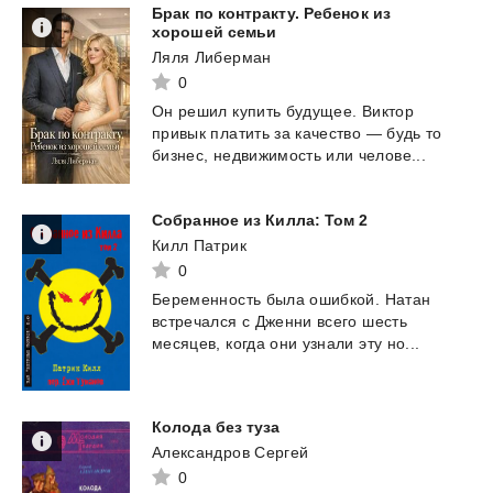
Брак по контракту. Ребенок из
хорошей семьи
Ляля Либерман
0
Он
решил
купить
будущее.
Виктор
привык
платить
за
качество
—
будь
то
бизнес,
недвижимость
или
челове...
Собранное
из
Килла:
Том
2
Килл Патрик
0
Беременность
была
ошибкой.
Натан
встречался
с
Дженни
всего
шесть
месяцев,
когда
они
узнали
эту
но...
Колода
без
туза
Александров Сергей
0