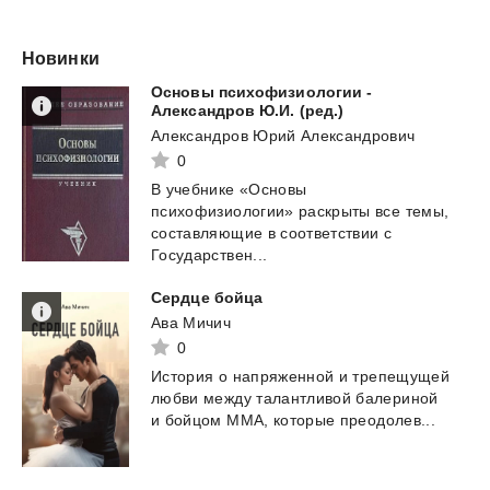
Новинки
Основы психофизиологии -
Александров Ю.И. (ред.)
Александров Юрий Александрович
0
В учебнике «Основы
психофизиологии» раскрыты все темы,
составляющие в соответствии с
Государствен...
Сердце
бойца
Ава Мичич
0
История
о
напряженной
и
трепещущей
любви
между
талантливой
балериной
и
бойцом
ММА,
которые
преодолев...