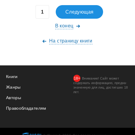
Следующая
В конец
На страницу книги
Книги
Внимание! Сайт может
содержать информацию, предна­
Жанры
значенную для лиц, дости­гших 18
лет.
Авторы
Правообладателям