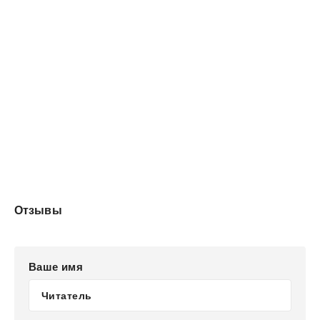
Ктулху Зохаваит Фсех. Редактор-составитель и
литературный редактор — Элиас Ньярлатхотеп Отис
(Fr. Nyarlathotep Otis), жрец-архивариус Армии Р’льеха
(внутреннего круга культа), 2009 г. 2-я редакция, с
исправлениями и дополнениями, 2011-2012 гг.
Воспроизведение и тиражирование всего издания и его
фрагментов любыми доступными способами не только
не запрещается, но и приветствуется.
Отзывы
Ваше имя