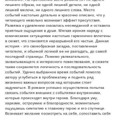
лишнего образа, ни одной лишней детали, ни одной
лишней мелочи, ни одного лишнего слова. Место
событий настолько детально и красочно описано, что у
читающего невольно возникает эффект присутствия.
Развязка к удивлению оказалась неожиданной и оставила
приятные ощущения в душе. Мягкая ирония наряду с
комическими ситуациями настолько гармонично вплетены
в сюжет, что становятся неразрывной его частью. Данная
история - это своеобразная загадка, поставленная
читателю, и обычной логикой ее не разгадать, до самой
последней страницы. Помимо увлекательного,
захватывающего и интересного повествования, в сюжете
также сохраняется логичность и последовательность
событий. Удачно выбранное время событий помогло
автору углубиться в проблематику и поднять ряд
жизненно важных вопросов над которыми стоит
задуматься. В романе успешно осуществлена попытка
связать события внешние с событиями внутренними,
которые происходят внутри героев. Благодаря уму,
харизме, остроумию и благородности, моментально
ощущаешь симпатию к главному герою и его спутнице.
Возникает желание посмотреть на себя, сопоставить себя