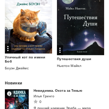
Уличный кот по имени
Путешествия
души
Боб
Ньютон Майкл
Боуэн Джеймс
Новинки
Невидимка.
Охота
за
Тенью
Илья Гринго
0
Я
лучший
наемник
Эреба
—
мира,