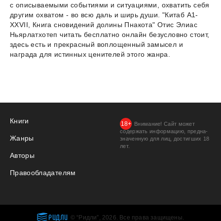
с описываемыми событиями и ситуациями, охватить себя
другим охватом - во всю даль и ширь души. "Китаб A1-
XXVII, Книга сновидений долины Пнакота" Отис Элиас
Ньярлатхотеп читать бесплатно онлайн безусловно стоит,
здесь есть и прекрасный воплощенный замысел и
награда для истинных ценителей этого жанра.
Книги
Внимание! Сайт может
содержать информацию, предна­
Жанры
значенную для лиц, дости­гших 18
лет.
Авторы
Правообладателям
РИДЛИ
© “Ридли”, 2026. Все права защищены.