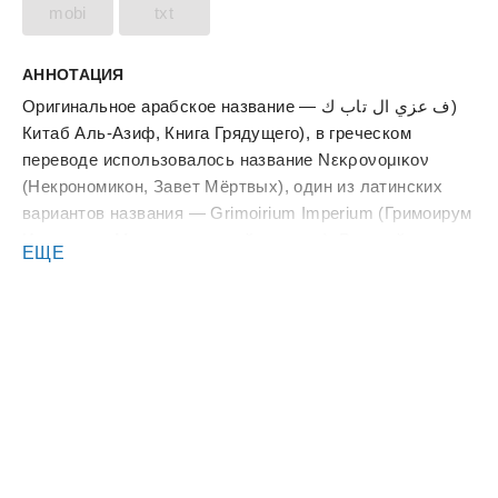
mobi
txt
АННОТАЦИЯ
Оригинальное арабское название — ف عزي ال تاب ك)
Китаб Аль-Азиф, Книга Грядущего), в греческом
переводе использовалось название Νεκρονομικον
(Некрономикон, Завет Мёртвых), один из латинских
вариантов названия — Grimoirium Imperium (Гримоирум
Империум, Могущественный гримуар). Русский
ЕЩЕ
перевод основной части текста с древнегреческого
выполнен Анной Нэнси Оуэн по фотокопиям рукописи
Феодора Филета (пер. с араб.), любезно
предоставленным Верховным Неназываемым Жрецом
культа Ктулху Зохаваит Фсех. Переводы отдельных
фрагментов производились также с английского,
испанского, итальянского, латинского, коптского,
шумерского, аккадского, енохианского и югготского
языков. Текст вычитан и одобрен Иерархами культа