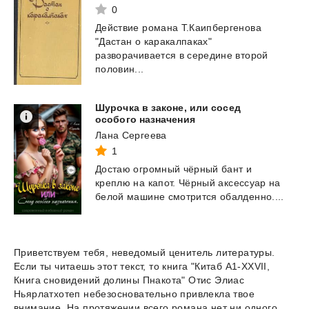
0
Действие романа Т.Каипбергенова
"Дастан о каракалпаках"
разворачивается в середине второй
половин...
Шурочка в законе, или сосед
особого назначения
Лана Сергеева
1
Достаю
огромный
чёрный
бант
и
креплю
на
капот.
Чёрный
аксессуар
на
белой
машине
смотрится
обалденно....
Приветствуем тебя, неведомый ценитель литературы.
Если ты читаешь этот текст, то книга "Китаб A1-XXVII,
Книга сновидений долины Пнакота" Отис Элиас
Ньярлатхотеп небезосновательно привлекла твое
внимание. На протяжении всего романа нет ни одного