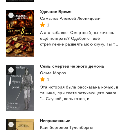
Удачное
Время
Самылов Алексей Леонидович
1
А
это
забавно.
Смертный,
ты
хочешь
ещё
поиграть?
Одобряю
твоё
стремление
развеять
мою
скуку.
Ты
т...
Семь
смертей
чёрного
демона
Ольга Морох
1
Эта
история
была
рассказана
ночью,
в
тишине,
при
свете
затухающего
очага.
"--
Слушай,
коль
готов,
и
...
Неприкаянные
Каипбергенов Тулепберген