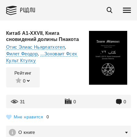
РИДЛИ
Китаб A1-XXVII, Книга
сновидений долины Пнакота
Отис Элиас Ньярлатхотеп
,
Филет Феодор
,
...Зоховаит Фсех
Культ Ктулху
Рейтинг
0
31
0
0
Мне нравится
0
О книге