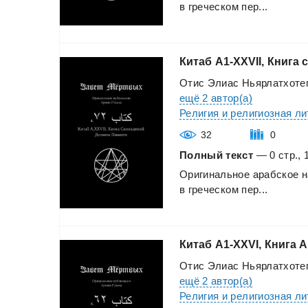
в
греческом
пер...
Китаб
A1-XXVII,
Книга
Отис Элиас Ньярлатхоте
ещё 2 автор(а)
Религия и религиозная л
32
0
Полный текст
— 0 стр., 
Оригинальное
арабское
н
в
греческом
пер...
Китаб
A1-XXVI,
Книга
А
Отис Элиас Ньярлатхоте
ещё 2 автор(а)
Религия и религиозная л