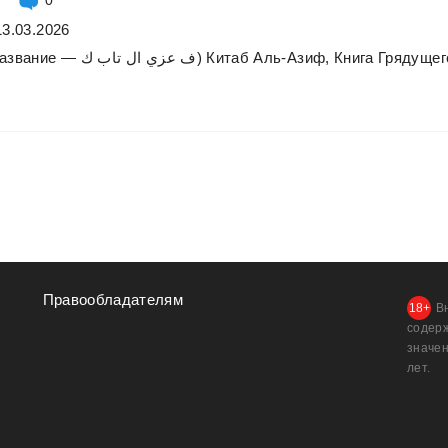
13.03.2026
азвание
—
تاب
ال
عزي
ف
ك)
Китаб
Аль-Азиф,
Книга
Грядущег
Правообладателям
В
содер
значен
лет.