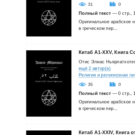
31
0
Полный текст
— 0 стр., 
Оригинальное
арабское
н
в
греческом
пер...
Китаб
A1-XXV,
Книга
С
Отис Элиас Ньярлатхоте
ещё 2 автор(а)
Религия и религиозная л
35
0
Полный текст
— 0 стр., 
Оригинальное
арабское
н
в
греческом
пер...
Китаб
A1-XXIV,
Книга
о