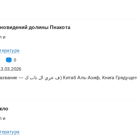
сновидений
долины
Пнакота
п
и
итература
0
13.03.2026
азвание
—
تاب
ال
عزي
ف
ك)
Китаб
Аль-Азиф,
Книга
Грядущег
кло
п
и
итература