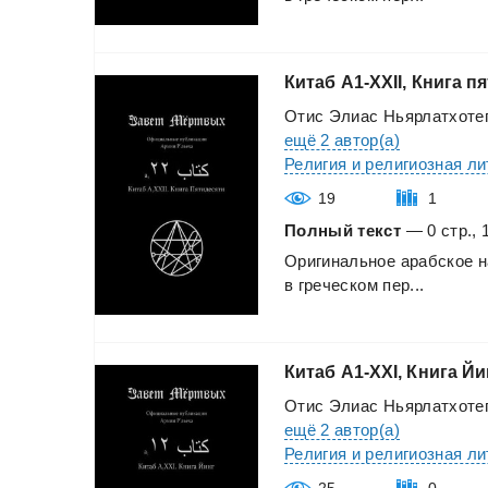
Китаб
A1-XXII,
Книга
пя
Отис Элиас Ньярлатхоте
ещё 2 автор(а)
Религия и религиозная л
19
1
Полный текст
— 0 стр., 
Оригинальное
арабское
н
в
греческом
пер...
Китаб
A1-XXI,
Книга
Йи
Отис Элиас Ньярлатхоте
ещё 2 автор(а)
Религия и религиозная л
25
0