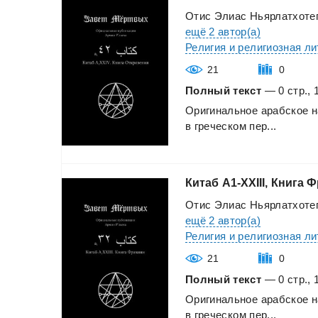
Отис Элиас Ньярлатхоте
ещё 2 автор(а)
Религия и религиозная л
21
0
Полный текст
— 0 стр., 
Оригинальное
арабское
н
в
греческом
пер...
Китаб
A1-XXIII,
Книга
Ф
Отис Элиас Ньярлатхоте
ещё 2 автор(а)
Религия и религиозная л
21
0
Полный текст
— 0 стр., 
Оригинальное
арабское
н
в
греческом
пер...