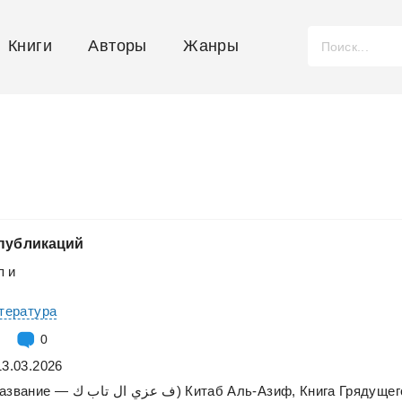
Книги
Авторы
Жанры
публикаций
п
и
итература
0
13.03.2026
азвание
—
تاب
ال
عزي
ف
ك)
Китаб
Аль-Азиф,
Книга
Грядущег