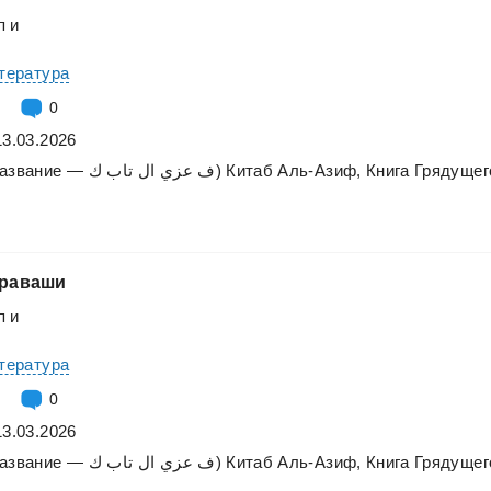
п
и
итература
0
13.03.2026
азвание
—
تاب
ال
عزي
ف
ك)
Китаб
Аль-Азиф,
Книга
Грядущег
раваши
п
и
итература
0
13.03.2026
азвание
—
تاب
ال
عزي
ف
ك)
Китаб
Аль-Азиф,
Книга
Грядущег