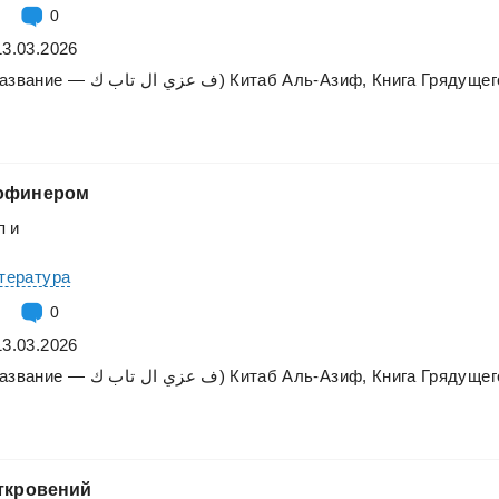
0
13.03.2026
азвание
—
تاب
ال
عزي
ف
ك)
Китаб
Аль-Азиф,
Книга
Грядущег
офинером
п
и
итература
0
13.03.2026
азвание
—
تاب
ال
عزي
ف
ك)
Китаб
Аль-Азиф,
Книга
Грядущег
ткровений