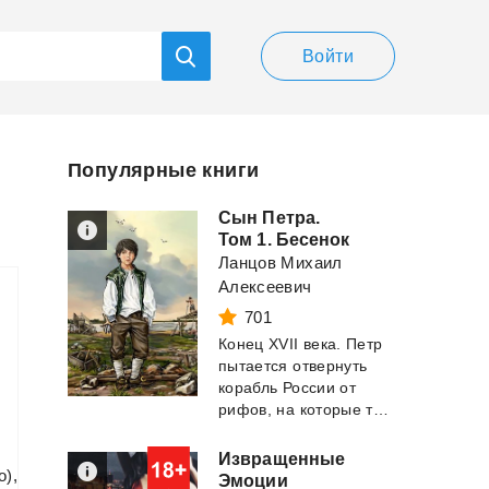
Войти
Популярные книги
Сын Петра.
Том 1. Бесенок
Ланцов Михаил
Алексеевич
701
Конец XVII века. Петр
пытается отвернуть
корабль России от
рифов, на которые тот идет полным ходом....
Извращенные
о),
Эмоции