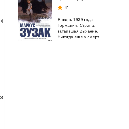
41
Январь 1939 года.
о),
Германия. Страна,
затаившая дыхание.
Никогда еще у смерти не было столько работы....
о),