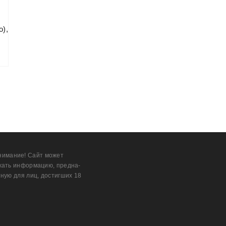
о),
нимание! Сайт может
жать информацию, предна­
ную для лиц, дости­гших 18