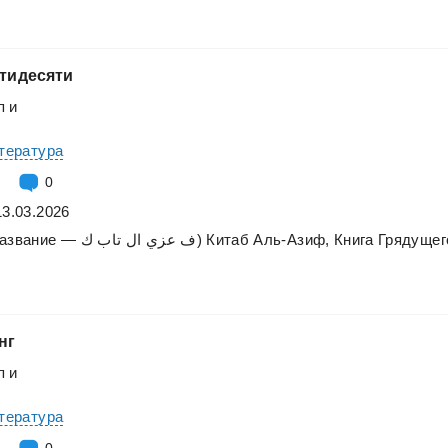
тидесяти
п
и
итература
0
13.03.2026
азвание
—
تاب
ال
عزي
ف
ك)
Китаб
Аль-Азиф,
Книга
Грядущег
нг
п
и
итература
0