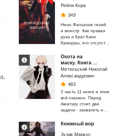
Рейли Кора
349
Нино Фальконе гений
и монстр. Как правая
рука и брат Капо
Каморры, его отсутствие чувств благослов...
Охота на
маску. Книга одиннадцатая (часть вторая)
Метельский Николай
Александрович
о),
483
2 часть 11 книги и этим
всё сказано. Перед
Аматэру стоят две
задачи - захватить и убить. А Максимка...
Книжный
вор
Зузак Маркус