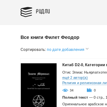
РИДЛИ
Все книги Филет Феодор
Сортировать:
по дате добавления
Китаб
D2-0,
Категории
Отис Элиас Ньярлатхоте
ещё 2 автор(а)
Религия и религиозная л
34
0
Полный текст
— 0 стр., 
Оригинальное
арабское
н