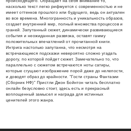
происходящего. Обращает на себя внимание то,
насколько текст легко рифмуется с современностью и не
имеет оттенков прошлого или будущего, ведь он актуален
во все времена. Многогранность и уникальность образов,
создает внутренний мир, полный множества процессов и
граней. Запутанный сюжет, динамически развивающиеся
события и неожиданная развязка, оставят гамму
положительных впечатлений от прочитанной книги.
Интрига настолько запутанна, что несмотря на
встречающиеся подсказки невероятно сложно угадать
дорогу, по которой пойдет сюжет. Замечательно то, что
параллельно с сюжетом встречаются ноты сатиры,
которые сгущают изображение порой даже до нелепости,
и доводят образ до крайности. "Гости страны Фантазии
(Сборник НФ)" Пристли Джон Бойнтон читать бесплатно
онлайн безусловно стоит, здесь есть и прекрасный
воплощенный замысел и награда для истинных
ценителей этого жанра.