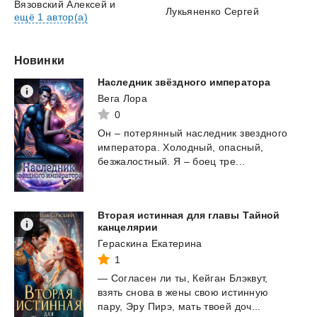
Вязовский Алексей
и
Лукьяненко Сергей
ещё 1 автор(а)
Новинки
Наследник
звёздного
императора
Вега Лора
0
Он
–
потерянный
наследник
звездного
императора.
Холодный,
опасный,
безжалостный.
Я
–
боец
тре...
Вторая истинная для главы Тайной
канцелярии
Гераскина Екатерина
1
—
Согласен
ли
ты,
Кейган
Блэквут,
взять
снова
в
жены
свою
истинную
пару,
Эру
Пирэ,
мать
твоей
доч...