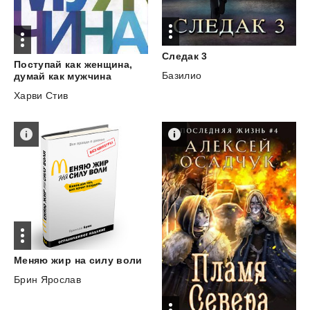
Следак
3
Поступай как женщина,
Базилио
думай как мужчина
Харви Стив
Меняю
жир
на
силу
воли
Брин Ярослав