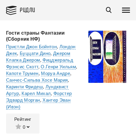
РИДЛИ
Гости страны Фантазии
(Сборник НФ)
Пристли Джон Бойнтон
,
Лондон
Джек
,
Буццати Дино
,
Джером
Клапка Джером
,
Фицджеральд
Фрэнсис Скотт
,
О.Генри Уильям
,
Капоте Трумен
,
Моруа Андре
,
Санчес-Сильва Хосе Мария
,
Каринти Фридеш
,
Лундквист
Артур
,
Карел Михал
,
Форстер
Эдвард Морган
,
Хантер Эван
(Ивэн)
Рейтинг
0