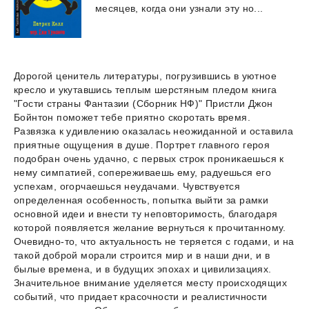
месяцев,
когда
они
узнали
эту
но...
Дорогой ценитель литературы, погрузившись в уютное
кресло и укутавшись теплым шерстяным пледом книга
"Гости страны Фантазии (Сборник НФ)" Пристли Джон
Бойнтон поможет тебе приятно скоротать время.
Развязка к удивлению оказалась неожиданной и оставила
приятные ощущения в душе. Портрет главного героя
подобран очень удачно, с первых строк проникаешься к
нему симпатией, сопереживаешь ему, радуешься его
успехам, огорчаешься неудачами. Чувствуется
определенная особенность, попытка выйти за рамки
основной идеи и внести ту неповторимость, благодаря
которой появляется желание вернуться к прочитанному.
Очевидно-то, что актуальность не теряется с годами, и на
такой доброй морали строится мир и в наши дни, и в
былые времена, и в будущих эпохах и цивилизациях.
Значительное внимание уделяется месту происходящих
событий, что придает красочности и реалистичности