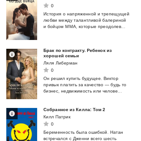
0
История
о
напряженной
и
трепещущей
любви
между
талантливой
балериной
и
бойцом
ММА,
которые
преодолев...
Брак по контракту. Ребенок из
хорошей семьи
Ляля Либерман
0
Он
решил
купить
будущее.
Виктор
привык
платить
за
качество
—
будь
то
бизнес,
недвижимость
или
челове...
Собранное
из
Килла:
Том
2
Килл Патрик
0
Беременность
была
ошибкой.
Натан
встречался
с
Дженни
всего
шесть