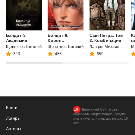
Бандит-3
Бандит-6.
Сын Петра. Том
К
Академия
Король
2. Комбинация
в
Щепетнов Евгений
Щепетнов Евгений
Ланцов Михаил Алексеевич
М
323
455
659
Книги
Внимание! Сайт может
содержать информацию, предна­
Жанры
значенную для лиц, дости­гших 18
лет.
Авторы