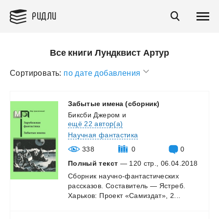
РИДЛИ
Все книги Лундквист Артур
Сортировать:
по дате добавления
Забытые
имена
(сборник)
Биксби Джером
и
ещё 22 автор(а)
Научная фантастика
338
0
0
Полный текст
— 120 стр., 06.04.2018
Сборник
научно-фантастических
рассказов.
Составитель
—
Ястреб.
Харьков:
Проект
«Самиздат»,
2...