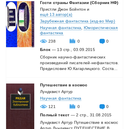
Гости
страны
Фантазии
(Сборник
НФ)
Пристли Джон Бойнтон
и
ещё 13 автор(а)
Зарубежная фантастика (изд-во Мир)
Научная фантастика
,
Юмористическая
фантастика
238
0
0
Блок
— 13 стр., 03.09.2015
Сборник
научно-фантастических
произведений
писателей-нефантастов.
Предисловие
Ю.Кагарлицкого.
Соста...
Путешествие
в
космос
Лундквист Артур
Научная фантастика
121
0
0
Полный текст
— 2 стр., 31.08.2015
Лундквист
Артур
Путешествие
в
космос
Артур
Лундквист
ПУТЕШЕСТВИЕ
В