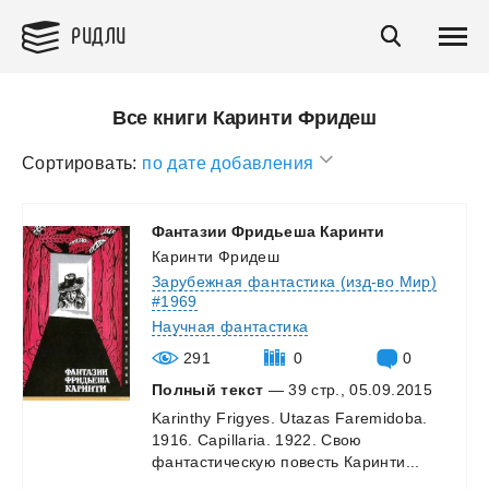
РИДЛИ
Все книги Каринти Фридеш
Сортировать:
по дате добавления
Фантазии
Фридьеша
Каринти
Каринти Фридеш
Зарубежная фантастика (изд-во Мир)
#1969
Научная фантастика
291
0
0
Полный текст
— 39 стр., 05.09.2015
Karinthy
Frigyes.
Utazas
Faremidoba.
1916.
Capillaria.
1922.
Свою
фантастическую
повесть
Каринти...