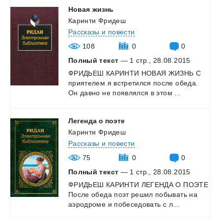
Новая
жизнь
Каринти Фридеш
Рассказы и повести
108
0
0
Полный текст
— 1 стр., 28.08.2015
ФРИДЬЕШ
КАРИНТИ
НОВАЯ
ЖИЗНЬ
С
приятелем
я
встретился
после
обеда.
Он
давно
не
появлялся
в
этом
...
Легенда
о
поэте
Каринти Фридеш
Рассказы и повести
75
0
0
Полный текст
— 1 стр., 28.08.2015
ФРИДЬЕШ
КАРИНТИ
ЛЕГЕНДА
О
ПОЭТЕ
После
обеда
поэт
решил
побывать
на
аэродроме
и
побеседовать
с
л...