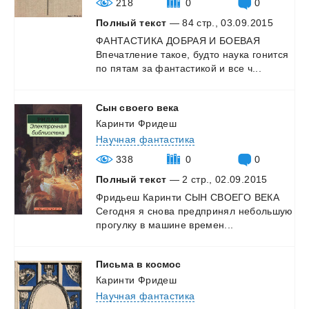
218
0
0
Полный текст
— 84 стр., 03.09.2015
ФАНТАСТИКА
ДОБРАЯ
И
БОЕВАЯ
Впечатление
такое,
будто
наука
гонится
по
пятам
за
фантастикой
и
все
ч...
Сын
своего
века
Каринти Фридеш
Научная фантастика
338
0
0
Полный текст
— 2 стр., 02.09.2015
Фридьеш
Каринти
СЫН
СВОЕГО
ВЕКА
Сегодня
я
снова
предпринял
небольшую
прогулку
в
машине
времен...
Письма
в
космос
Каринти Фридеш
Научная фантастика