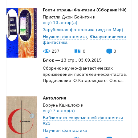
Гости
страны
Фантазии
(Сборник
НФ)
Пристли Джон Бойнтон
и
ещё 13 автор(а)
Зарубежная фантастика (изд-во Мир)
Научная фантастика
,
Юмористическая
фантастика
237
0
0
Блок
— 13 стр., 03.09.2015
Сборник
научно-фантастических
произведений
писателей-нефантастов.
Предисловие
Ю.Кагарлицкого.
Соста...
Антология
Борунь Кшиштоф
и
ещё 7 автор(а)
Библиотека современной фантастики
#23
Научная фантастика