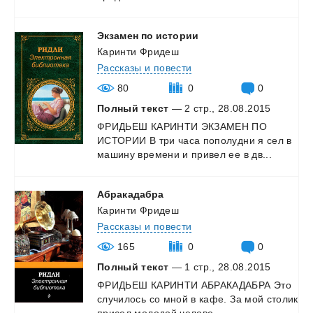
Экзамен
по
истории
Каринти Фридеш
Рассказы и повести
80
0
0
Полный текст
— 2 стр., 28.08.2015
ФРИДЬЕШ
КАРИНТИ
ЭКЗАМЕН
ПО
ИСТОРИИ
В
три
часа
пополудни
я
сел
в
машину
времени
и
привел
ее
в
дв...
Абракадабра
Каринти Фридеш
Рассказы и повести
165
0
0
Полный текст
— 1 стр., 28.08.2015
ФРИДЬЕШ
КАРИНТИ
АБРАКАДАБРА
Это
случилось
со
мной
в
кафе.
За
мой
столик
присел
молодой
челове...