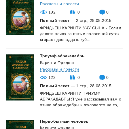
Рассказы и повести
192
0
0
Полный текст
— 2 стр., 28.08.2015
ФРИДЬЕШ
КАРИНТИ
УЧУ
СЫНА
-
Если
в
девяти
печах
за
пять
с
половиной
суток
сгорает
двенадцать
куб...
Триумф
абракадабры
Каринти Фридеш
Рассказы и повести
122
0
0
Полный текст
— 1 стр., 28.08.2015
ФРИДЬЕШ
КАРИНТИ
ТРИУМФ
АБРАКАДАБРЫ
Я
уже
рассказывал
вам
о
языке
абракадабры
и
жаловался
на
то,...
Первобытный
человек
Каринти Фридеш