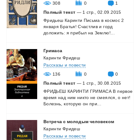
308
0
1
Полный текст
— 1 стр., 02.09.2015
Фридьеш
Каринти
Письма
в
космос
2
января
Братья!
Счастлив
и
горд
доложить:
я
прибыл
на
Землю!...
Гримаса
Каринти Фридеш
Рассказы и повести
136
0
0
Полный текст
— 1 стр., 30.08.2015
ФРИДЬЕШ
КАРИНТИ
ГРИМАСА
В
первое
время
над
ним
никто
не
смеялся,
о
нет!
Болезнь,
которую
он
при...
Встреча
с
молодым
человеком
Каринти Фридеш
Рассказы и повести