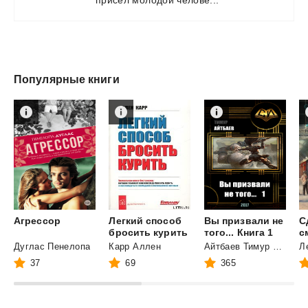
Популярные книги
Агрессор
Легкий способ
Вы призвали не
С
бросить курить
того... Книга 1
Дуглас Пенелопа
Карр Аллен
Айтбаев Тимур Аскарович
37
69
365