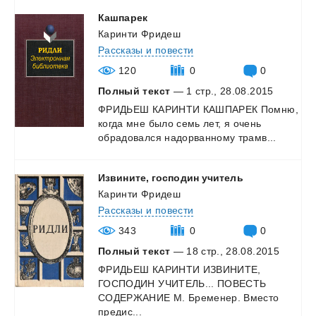
Кашпарек
Каринти Фридеш
Рассказы и повести
120
0
0
Полный текст
— 1 стр., 28.08.2015
ФРИДЬЕШ
КАРИНТИ
КАШПАРЕК
Помню,
когда
мне
было
семь
лет,
я
очень
обрадовался
надорванному
трамв...
Извините,
господин
учитель
Каринти Фридеш
Рассказы и повести
343
0
0
Полный текст
— 18 стр., 28.08.2015
ФРИДЬЕШ КАРИНТИ ИЗВИНИТЕ,
ГОСПОДИН УЧИТЕЛЬ... ПОВЕСТЬ
СОДЕРЖАНИЕ М. Бременер. Вместо
предис...