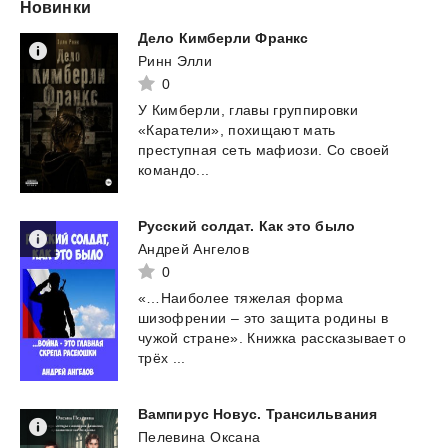
Новинки
Дело
Кимберли
Франкс
Ринн Элли
0
У Кимберли, главы группировки
«Каратели», похищают мать
преступная сеть мафиози. Со своей
командо...
Русский
солдат.
Как
это
было
Андрей Ангелов
0
«…Наиболее тяжелая форма
шизофрении – это защита родины в
чужой стране». Книжка рассказывает о
трёх ...
Вампирус
Новус.
Трансильвания
Пелевина Оксана