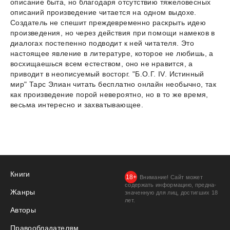
описание быта, но благодаря отсутствию тяжеловесных
описаний произведение читается на одном выдохе.
Создатель не спешит преждевременно раскрыть идею
произведения, но через действия при помощи намеков в
диалогах постепенно подводит к ней читателя. Это
настоящее явление в литературе, которое не любишь, а
восхищаешься всем естеством, оно не нравится, а
приводит в неописуемый восторг. "Б.О.Г. IV. Истинный
мир" Тарс Элиан читать бесплатно онлайн необычно, так
как произведение порой невероятно, но в то же время,
весьма интересно и захватывающее.
Книги
Внимание! Сайт может
содержать информацию, предна­
Жанры
значенную для лиц, дости­гших 18
лет.
Авторы
Правообладателям