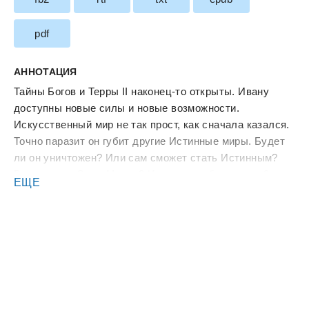
pdf
АННОТАЦИЯ
Тайны Богов и Терры II наконец-то открыты. Ивану
доступны новые силы и новые возможности.
Искусственный мир не так прост, как сначала казался.
Точно паразит он губит другие Истинные миры. Будет
ли он уничтожен? Или сам сможет стать Истинным?
Выживут ли Семь Миров? Или хаос заберет свое?
ЕЩЕ
Решать героям. И тому, кто поведет их в бой!Это
четвертая (финальная) книга цикла.