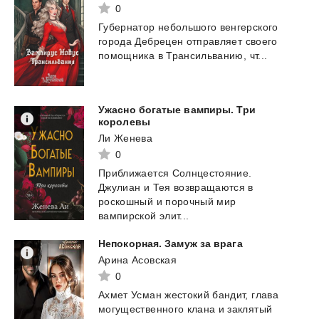
0
Губернатор
небольшого
венгерского
города
Дебрецен
отправляет
своего
помощника
в
Трансильванию,
чт...
Ужасно богатые вампиры. Три
королевы
Ли Женева
0
Приближается Солнцестояние.
Джулиан и Тея возвращаются в
роскошный и порочный мир
вампирской элит...
Непокорная.
Замуж
за
врага
Арина Асовская
0
Ахмет
Усман
жестокий
бандит,
глава
могущественного
клана
и
заклятый