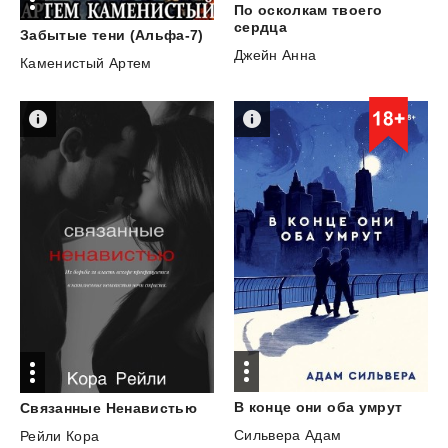
По осколкам твоего
сердца
Забытые
тени
(Альфа-7)
Джейн Анна
Каменистый Артем
В
конце
они
оба
умрут
Связанные
Ненавистью
Сильвера Адам
Рейли Кора