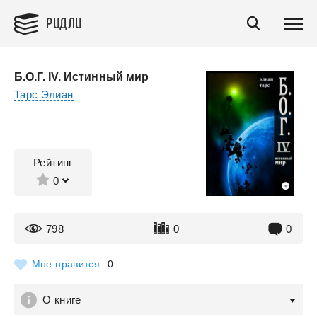
РИДЛИ
Б.О.Г. IV. Истинный мир
Тарс Элиан
Рейтинг
0
798
0
0
Мне нравится
0
О книге