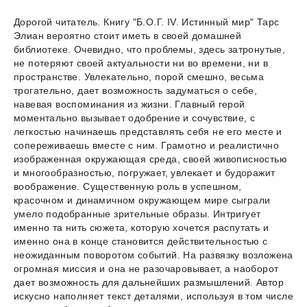
Дорогой читатель. Книгу "Б.О.Г. IV. Истинный мир" Тарс
Элиан вероятно стоит иметь в своей домашней
библиотеке. Очевидно, что проблемы, здесь затронутые,
не потеряют своей актуальности ни во времени, ни в
пространстве. Увлекательно, порой смешно, весьма
трогательно, дает возможность задуматься о себе,
навевая воспоминания из жизни. Главный герой
моментально вызывает одобрение и сочувствие, с
легкостью начинаешь представлять себя не его месте и
сопереживаешь вместе с ним. Грамотно и реалистично
изображенная окружающая среда, своей живописностью
и многообразностью, погружает, увлекает и будоражит
воображение. Существенную роль в успешном,
красочном и динамичном окружающем мире сыграли
умело подобранные зрительные образы. Интригует
именно та нить сюжета, которую хочется распутать и
именно она в конце становится действительностью с
неожиданным поворотом событий. На развязку возложена
огромная миссия и она не разочаровывает, а наоборот
дает возможность для дальнейших размышлений. Автор
искусно наполняет текст деталями, используя в том числе