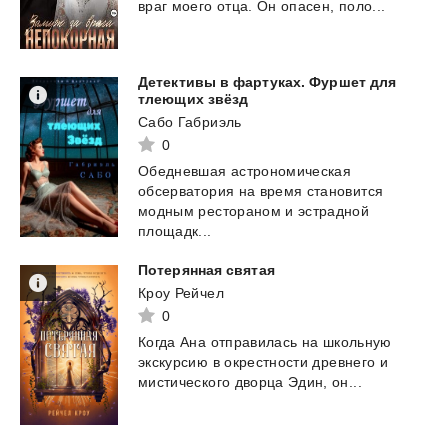
враг
моего
отца.
Он
опасен,
поло...
Детективы в фартуках. Фуршет для
тлеющих звёзд
Сабо Габриэль
0
Обедневшая астрономическая
обсерватория на время становится
модным рестораном и эстрадной
площадк...
Потерянная
святая
Кроу Рейчел
0
Когда
Ана
отправилась
на
школьную
экскурсию
в
окрестности
древнего
и
мистического
дворца
Эдин,
он...