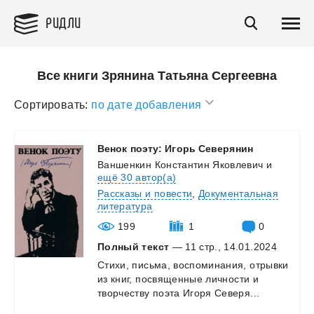
РИДЛИ
Все книги Зрянина Татьяна Сергеевна
Сортировать:
по дате добавления
Венок
поэту:
Игорь
Северянин
Ваншенкин Константин Яковлевич
и
ещё 30 автор(а)
Рассказы и повести
,
Документальная
литература
199
1
0
Полный текст
— 11 стр., 14.01.2024
Стихи,
письма,
воспоминания,
отрывки
из
книг,
посвященные
личности
и
творчеству
поэта
Игоря
Северя...