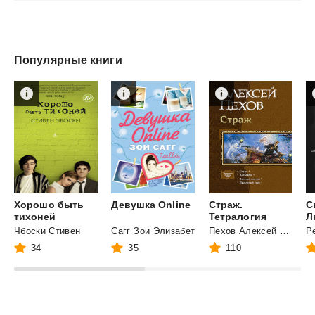
Популярные книги
Хорошо быть
Девушка
Online
Страж.
С
тихоней
Тетралогия
Л
Чбоски Стивен
Сагг Зои Элизабет
Пехов Алексей Юрьевич
Р
34
35
110