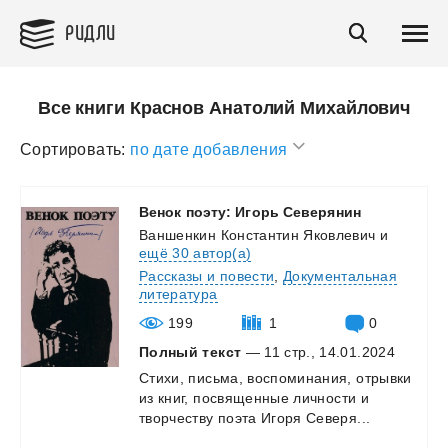
РИДЛИ
Все книги Краснов Анатолий Михайлович
Сортировать:
по дате добавления
Венок
поэту:
Игорь
Северянин
Ваншенкин Константин Яковлевич
и
ещё 30 автор(а)
Рассказы и повести
,
Документальная
литература
199
1
0
Полный текст
— 11 стр., 14.01.2024
Стихи,
письма,
воспоминания,
отрывки
из
книг,
посвященные
личности
и
творчеству
поэта
Игоря
Северя...