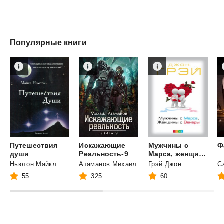
Популярные книги
Путешествия
Искажающие
Мужчины с
Ф
души
Реальность-9
Марса, женщины с Венеры
Ньютон Майкл
Атаманов Михаил
Грэй Джон
55
325
60