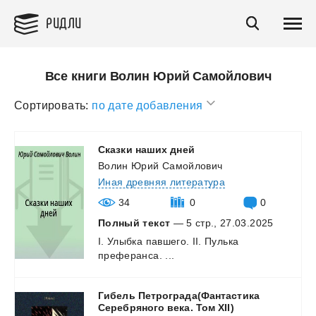
РИДЛИ
Все книги Волин Юрий Самойлович
Сортировать:
по дате добавления
Сказки
наших
дней
Волин Юрий Самойлович
Иная древняя литература
34
0
0
Полный текст
— 5 стр., 27.03.2025
I.
Улыбка
павшего.
II.
Пулька
преферанса.
...
Гибель Петрограда(Фантастика
Серебряного века. Том XII)