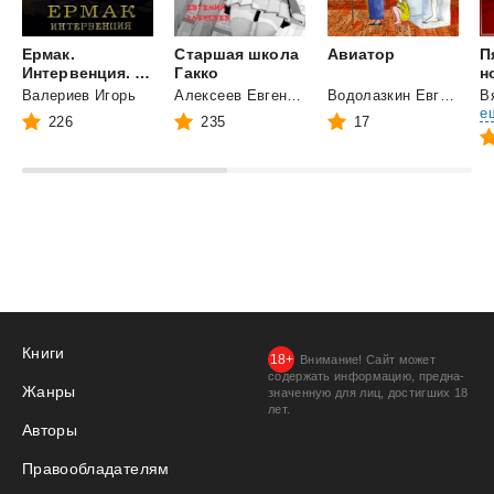
Ермак.
Старшая школа
Авиатор
П
Интервенция. Книга восьмая.
Гакко
н
Валериев Игорь
Алексеев Евгений Артемович
Водолазкин Евгений Германович
е
226
235
17
Книги
Внимание! Сайт может
содержать информацию, предна­
Жанры
значенную для лиц, дости­гших 18
лет.
Авторы
Правообладателям