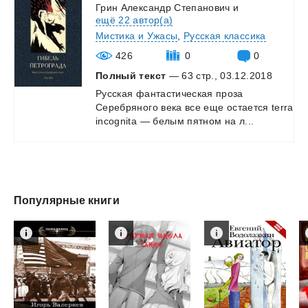
Грин Александр Степанович
и
ещё 22 автор(а)
Мистика и Ужасы
,
Русская классика
426
0
0
Полный текст
— 63 стр., 03.12.2018
Русская
фантастическая
проза
Серебряного
века
все
еще
остается
terra
incognita
—
белым
пятном
на
л...
Популярные книги