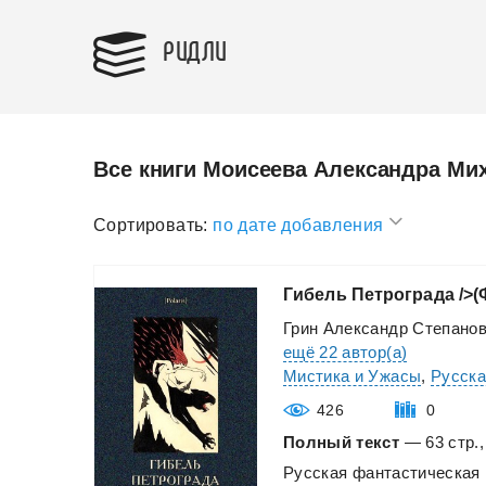
РИДЛИ
Все книги Моисеева Александра Ми
Сортировать:
по дате добавления
Гибель
Петрограда
/>
Грин Александр Степано
ещё 22 автор(а)
Мистика и Ужасы
,
Русска
426
0
Полный текст
— 63 стр.,
Русская
фантастическая