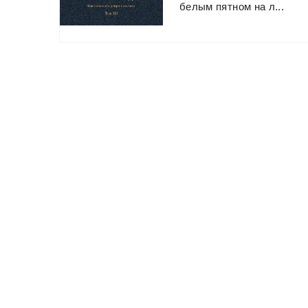
белым
пятном
на
л...