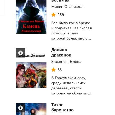
восьмая
Минин Станислав
259
Все было как в бреду:
и подъехавшая скорая
помощь, врачи
которой буквально силой вырвали у меня из ...
Долина
драконов
Звездная Елена
66
В Горлумском лесу,
среди исполинских
деревьев, стволы
которых не обхватить и вчетвером, по единств...
Тихое
баронство