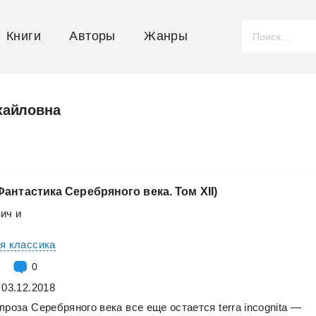
Книги
Авторы
Жанры
хайловна
(Фантастика
Серебряного
века.
Том
XII)
вич
и
я классика
0
 03.12.2018
проза
Серебряного
века
все
еще
остается
terra
incognita
—