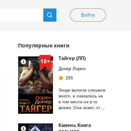
Войти
Популярные книги
Тайгер
(ЛП)
Донер Лорен
295
Зэнди выпила слишком
много, и оказалась не
в том месте не в то
время. Она знает, что сейчас ум...
Камень Книга