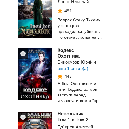
Дронт Николай
491
Вопрос Стаху Тихому
уже не раз
приходилось убивать.
Но сейчас, когда на него, в его же башне, бл...
Кодекс
Охотника
Винокуров Юрий
и
ещё 1 автор(а)
447
Я был Охотником и
чтил Кодекс. За мои
заслуги перед
человечеством и "правильную" жизнь мне была пол...
Невольник.
Том 1 и Том 2
Губарев Алексей