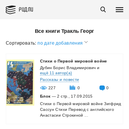
РИДЛИ
Все книги Тракль Георг
Сортировать:
по дате добавления
Стихи
о
Первой
мировой
войне
Дубин Борис Владимирович
и
ещё 11 автор(а)
Рассказы и повести
227
0
0
Блок
— 2 стр., 17.09.2015
Стихи
о
Первой
мировой
войне
Зигфрид
Сассун
Стихи
Перевод
с
английского
Анастасии
Строкиной
...