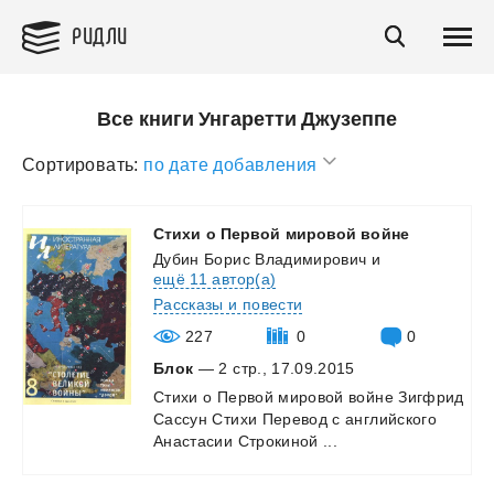
РИДЛИ
Все книги Унгаретти Джузеппе
Сортировать:
по дате добавления
Стихи
о
Первой
мировой
войне
Дубин Борис Владимирович
и
ещё 11 автор(а)
Рассказы и повести
227
0
0
Блок
— 2 стр., 17.09.2015
Стихи
о
Первой
мировой
войне
Зигфрид
Сассун
Стихи
Перевод
с
английского
Анастасии
Строкиной
...