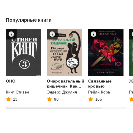
Популярные книги
ОНО
Очаровательный
Связанные
Ж
кишечник. Как самый могущественный орган управляет нами
кровью
Кинг Стивен
Эндерс Джулия
Рейли Кора
13
98
166