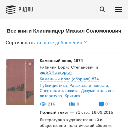
РИДЛИ
Все книги Клипиницер Михаил Соломонович
Сортировать:
по дате добавления
Каменный
пояс,
1974
Рябинин Борис Степанович
и
ещё 34 автор(а)
Каменный пояс (сборник) #74
Публицистика
,
Рассказы и повести
,
Советская классика
,
Документальная
литература
,
Критика
216
0
0
Полный текст
— 71 стр., 18.09.2015
Литературно-художественный
и
общественно-политический
сборник