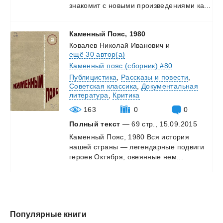
знакомит
с
новыми
произведениями
ка...
Каменный
Пояс,
1980
Ковалев Николай Иванович
и
ещё 30 автор(а)
Каменный пояс (сборник) #80
Публицистика
,
Рассказы и повести
,
Советская классика
,
Документальная
литература
,
Критика
163
0
0
Полный текст
— 69 стр., 15.09.2015
Каменный
Пояс,
1980
Вся
история
нашей
страны
—
легендарные
подвиги
героев
Октября,
овеянные
нем...
Популярные книги