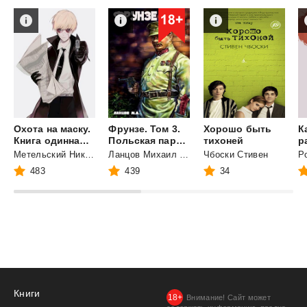
Охота на маску.
Фрунзе. Том 3.
Хорошо быть
К
Книга одиннадцатая (часть вторая)
Польская партия
тихоней
Метельский Николай Александрович
Ланцов Михаил Алексеевич
Чбоски Стивен
Р
483
439
34
Книги
Внимание! Сайт может