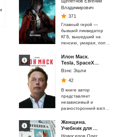
Щепетнов Евгений
Владимирович
и
371
Главный герой —
бывший ликвидатор
КГБ, вышедший на
пенсию, умирая, попадает в тело пятнадцатилетне...
Илон Маск.
Tesla, SpaceX и дорога в будущее
Вэнс Эшли
42
В книге автор
представляет
независимый и
разносторонний взгляд на жизнь и достижения самого ярког...
Женщина.
Учебник для мужчин
Новоселов Олег