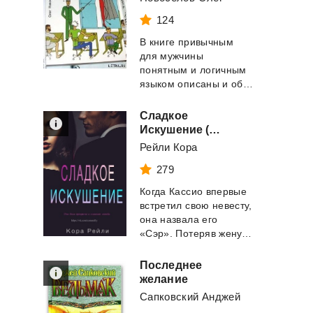
124
В книге привычным
для мужчины
понятным и логичным
языком описаны и объяснены природа женщин, особен...
Сладкое
Искушение (ЛП)
Рейли Кора
279
Когда Кассио впервые
встретил свою невесту,
она назвала его
«Сэр». Потеряв жену, Кассио ос...
Последнее
желание
Сапковский Анджей