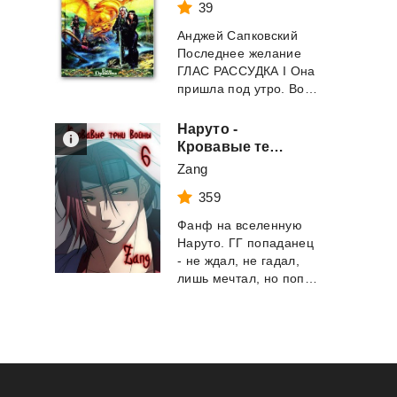
39
Анджей Сапковский
Последнее желание
ГЛАС РАССУДКА I Она
пришла под утро. Вошла осторожно, тихо,...
Наруто -
Кровавые тени войны
Zang
359
Фанф на вселенную
Наруто. ГГ попаданец
- не ждал, не гадал,
лишь мечтал, но попал, да еще и в истор...