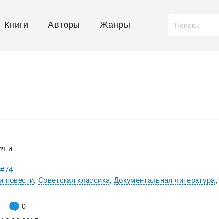
Книги
Авторы
Жанры
ич
и
 #74
и повести
,
Советская классика
,
Документальная литература
,
0