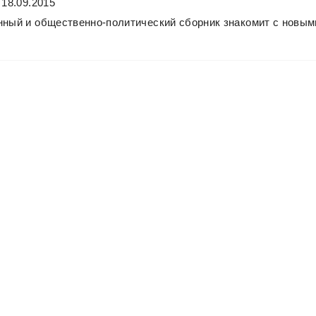
 18.09.2015
нный
и
общественно-политический
сборник
знакомит
с
новым