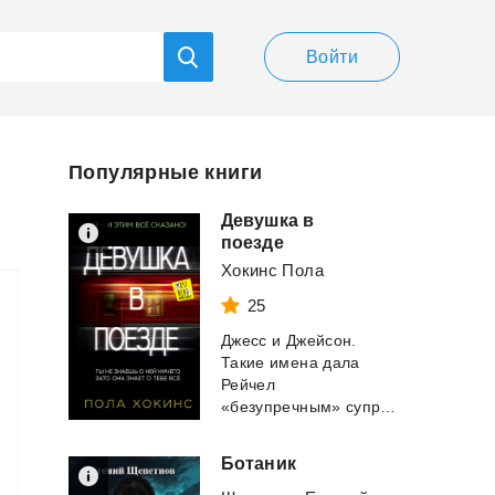
Войти
Популярные книги
Девушка в
поезде
Хокинс Пола
25
Джесс и Джейсон.
Такие имена дала
Рейчел
«безупречным» супругам, за жизнью которых она день за ...
Ботаник