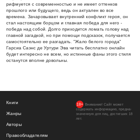
рифмуется с современностью и не имеет оттенков
прошлого или будущего, ведь он актуален во все
времена. Зачаровывает внутренний конфликт героя, он
стал настоящим борцом и главная победа для него -
победа над собой. Долго приходится ломать голову над
главной загадкой, но при помощи подсказок, получается
самостоятельно ее разгадать. "Жало белого города"
Гарсиа Саэнс де Уртури Эва читать бесплатно онлайн
будет интересно не всем, но истинные фаны этого стиля
останутся вполне довольны.
Книги
Внимание! Сайт может
содержать информацию, предна­
Жанры
значенную для лиц, дости­гших 18
лет.
Авторы
Правообладателям