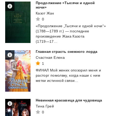
Продолжение «Тысячи и одной
ночи»
Казот Жак
0
«Продолжение „Тысячи и одной ночи“»
(1788—1789 гг.) — последнее
произведение Жака Казота
(1719—17...
Главная
страсть
снежного
лорда
Счастная Елена
1
ФИНАЛ
Мой
жених
опозорил
меня
и
расторг
помолвку,
когда
наши
с
ним
метки
истинной
связи...
Невинная
красавица
для
чудовища
Тина Грей
0