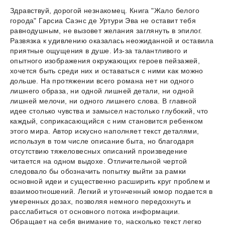
Здравствуй, дорогой незнакомец. Книга "Жало белого
города" Гарсиа Саэнс де Уртури Эва не оставит тебя
равнодушным, не вызовет желания заглянуть в эпилог.
Развязка к удивлению оказалась неожиданной и оставила
приятные ощущения в душе. Из-за талантливого и
опытного изображения окружающих героев пейзажей,
хочется быть среди них и оставаться с ними как можно
дольше. На протяжении всего романа нет ни одного
лишнего образа, ни одной лишней детали, ни одной
лишней мелочи, ни одного лишнего слова. В главной
идее столько чувства и замысел настолько глубокий, что
каждый, соприкасающийся с ним становится ребенком
этого мира. Автор искусно наполняет текст деталями,
используя в том числе описание быта, но благодаря
отсутствию тяжеловесных описаний произведение
читается на одном выдохе. Отличительной чертой
следовало бы обозначить попытку выйти за рамки
основной идеи и существенно расширить круг проблем и
взаимоотношений. Легкий и утонченный юмор подается в
умеренных дозах, позволяя немного передохнуть и
расслабиться от основного потока информации.
Обращает на себя внимание то, насколько текст легко