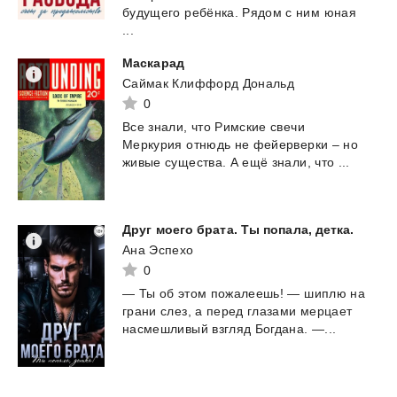
будущего ребёнка. Рядом с ним юная
...
Маскарад
Саймак Клиффорд Дональд
0
Все
знали,
что
Римские
свечи
Меркурия
отнюдь
не
фейерверки
–
но
живые
существа.
А
ещё
знали,
что
...
Друг
моего
брата.
Ты
попала,
детка.
Ана Эспехо
0
—
Ты
об
этом
пожалеешь!
—
шиплю
на
грани
слез,
а
перед
глазами
мерцает
насмешливый
взгляд
Богдана.
—...