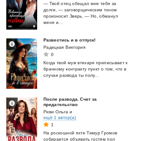
— Твой отец обещал мне тебя за
долги, — заговорщическим тоном
произносит Зверь, — Но, обманул
меня и...
Развестись
и
в
отпуск!
Радецкая Виктория
0
Когда
твой
муж
втихаря
приписывает
к
брачному
контракту
пункт
о
том,
что
в
случае
развода
ты
полу...
После развода. Счет за
предательство
Риви Ольга
и
ещё 1 автор(а)
1
На роскошной яхте Тимур Громов
собирается объявить гостям пол