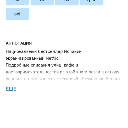
pdf
АННОТАЦИЯ
Национальный бестселлер Испании,
экранизированный Netflix.
Подробные описания улиц, кафе и
достопримечательностей из этой книги легли в основу
реальных тематических экскурсий «Безмолвие белого
города», которые сейчас проводятся под эгидой
ЕЩЕ
муниципалитета Витории.
Здесь кончается твоя охота. И начинается моя.
Неуловимый маньяк убивает жителей Витории,
украшая их тела эгускилорами – баскскими
ритуальными символами. В точности как 20 лет
назад… Но человек, обвиненный в давних