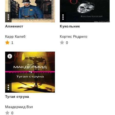
Алиенист
Кукольник
Карр Калеб
Кортес Родриго
1
0
Тугая
струна
Макдермид Вэл
0