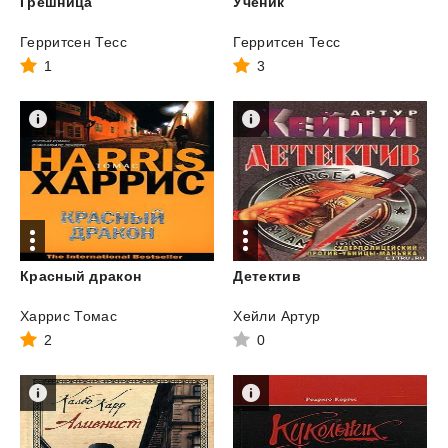
Грешница
Ученик
Герритсен Тесс
Герритсен Тесс
1
3
Красный
дракон
Детектив
Харрис Томас
Хейли Артур
2
0