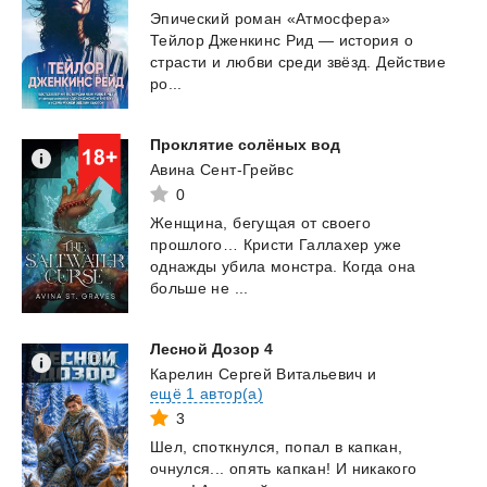
Эпический роман «Атмосфера»
Тейлор Дженкинс Рид — история о
страсти и любви среди звёзд. Действие
ро...
Проклятие
солёных
вод
Авина Сент-Грейвс
0
Женщина, бегущая от своего
прошлого… Кристи Галлахер уже
однажды убила монстра. Когда она
больше не ...
Лесной
Дозор
4
Карелин Сергей Витальевич
и
ещё 1 автор(а)
3
Шел,
споткнулся,
попал
в
капкан,
очнулся...
опять
капкан!
И
никакого