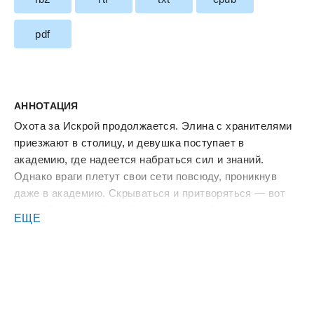
pdf
АННОТАЦИЯ
Охота за Искрой продолжается. Элина с хранителями
приезжают в столицу, и девушка поступает в
академию, где надеется набраться сил и знаний.
Однако враги плетут свои сети повсюду, проникнув
даже в академию. Скрываться и притворяться — вот
девиз Элины на ближайшие пять лет. Сможет ли она
ЕЩЕ
это сделать, когда враг подобрался слишком близко и
готов нанести удар? Вдобавок, она ничего не может
поделать с чувствами, проснувшимися к одному из
хранителей. Вот только тот, похоже, не воспринимает
ее всерьез. И как тут найти силы на обучение?