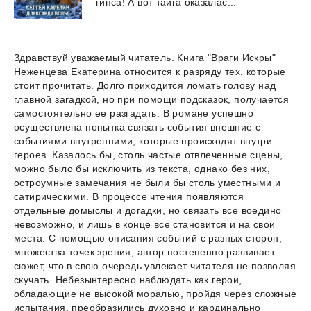
гипса!
А
вот
тайга
оказалас...
Здравствуй уважаемый читатель. Книга "Враги Искры"
Неженцева Екатерина относится к разряду тех, которые
стоит прочитать. Долго приходится ломать голову над
главной загадкой, но при помощи подсказок, получается
самостоятельно ее разгадать. В романе успешно
осуществлена попытка связать события внешние с
событиями внутренними, которые происходят внутри
героев. Казалось бы, столь частые отвлеченные сцены,
можно было бы исключить из текста, однако без них,
остроумные замечания не были бы столь уместными и
сатирическими. В процессе чтения появляются
отдельные домыслы и догадки, но связать все воедино
невозможно, и лишь в конце все становится и на свои
места. С помощью описания событий с разных сторон,
множества точек зрения, автор постепенно развивает
сюжет, что в свою очередь увлекает читателя не позволяя
скучать. Небезынтересно наблюдать как герои,
обладающие не высокой моралью, пройдя через сложные
испытания, преобразились духовно и кардинально