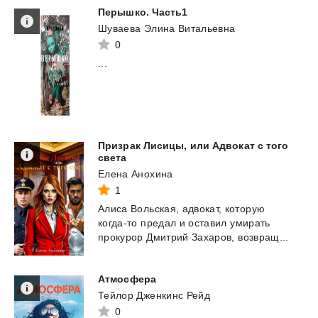
Перышко.
Часть1
Шуваева Элина Витальевна
0
...
Призрак Лисицы, или Адвокат с того
света
Елена Анохина
1
Алиса
Вольская,
адвокат,
которую
когда-то
предал
и
оставил
умирать
прокурор
Дмитрий
Захаров,
возвращ...
Атмосфера
Тейлор Дженкинс Рейд
0