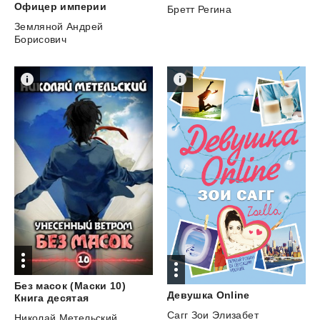
Офицер
империи
Бретт Регина
Земляной Андрей
Борисович
Без масок (Маски 10)
Девушка
Online
Книга десятая
Сагг Зои Элизабет
Николай Метельский