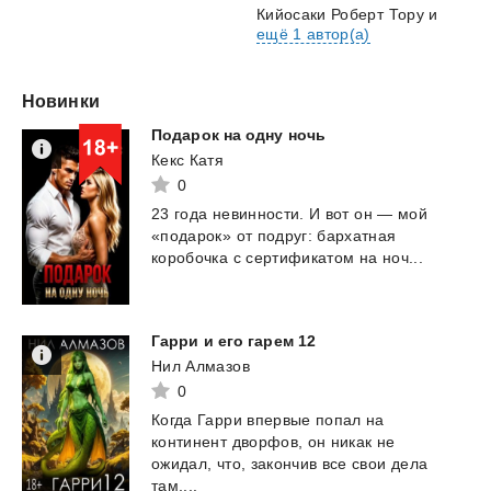
Кийосаки Роберт Тору
и
ещё 1 автор(а)
Новинки
Подарок
на
одну
ночь
Кекс Катя
0
23
года
невинности.
И
вот
он
—
мой
«подарок»
от
подруг:
бархатная
коробочка
с
сертификатом
на
ноч...
Гарри
и
его
гарем
12
Нил Алмазов
0
Когда Гарри впервые попал на
континент дворфов, он никак не
ожидал, что, закончив все свои дела
там,...