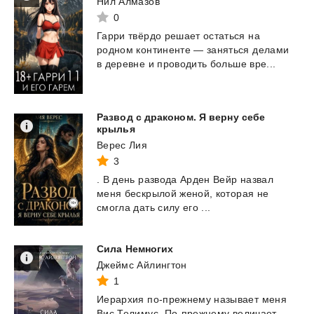
Нил Алмазов
0
Гарри
твёрдо
решает
остаться
на
родном
континенте
—
заняться
делами
в
деревне
и
проводить
больше
вре...
Развод с драконом. Я верну себе
крылья
Верес Лия
3
.
В
день
развода
Арден
Вейр
назвал
меня
бескрылой
женой,
которая
не
смогла
дать
силу
его
...
Сила
Немногих
Джеймс Айлингтон
1
Иерархия
по-прежнему
называет
меня
Вис
Телимус.
По-прежнему
величает