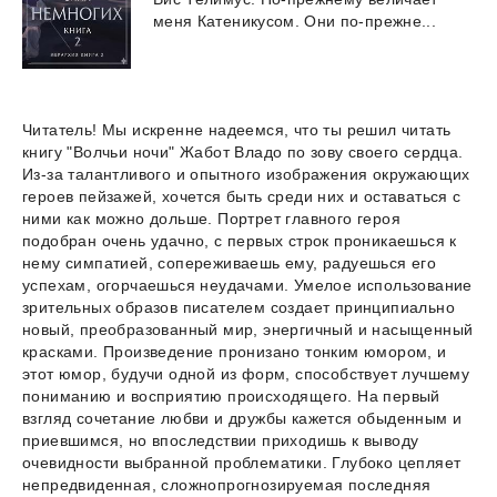
меня
Катеникусом.
Они
по-прежне...
Читатель! Мы искренне надеемся, что ты решил читать
книгу "Волчьи ночи" Жабот Владо по зову своего сердца.
Из-за талантливого и опытного изображения окружающих
героев пейзажей, хочется быть среди них и оставаться с
ними как можно дольше. Портрет главного героя
подобран очень удачно, с первых строк проникаешься к
нему симпатией, сопереживаешь ему, радуешься его
успехам, огорчаешься неудачами. Умелое использование
зрительных образов писателем создает принципиально
новый, преобразованный мир, энергичный и насыщенный
красками. Произведение пронизано тонким юмором, и
этот юмор, будучи одной из форм, способствует лучшему
пониманию и восприятию происходящего. На первый
взгляд сочетание любви и дружбы кажется обыденным и
приевшимся, но впоследствии приходишь к выводу
очевидности выбранной проблематики. Глубоко цепляет
непредвиденная, сложнопрогнозируемая последняя