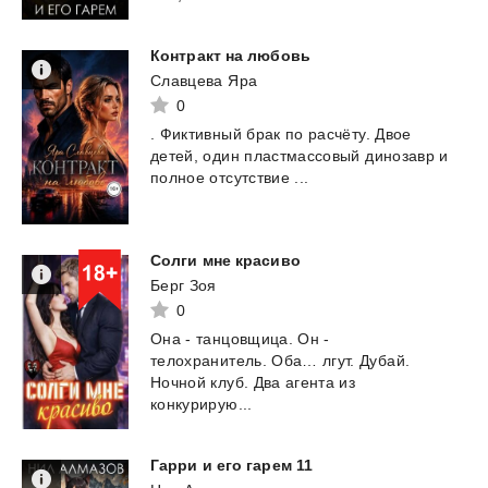
Контракт
на
любовь
Славцева Яра
0
.
Фиктивный
брак
по
расчёту.
Двое
детей,
один
пластмассовый
динозавр
и
полное
отсутствие
...
Солги
мне
красиво
Берг Зоя
0
Она - танцовщица. Он -
телохранитель. Оба… лгут. Дубай.
Ночной клуб. Два агента из
конкурирую...
Гарри
и
его
гарем
11