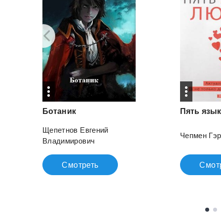
Ботаник
Пять
язы
Щепетнов Евгений
Чепмен Гэ
Владимирович
Смотреть
Смот