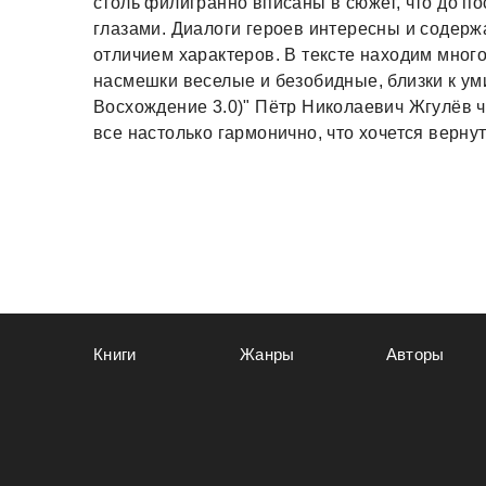
столь филигранно вписаны в сюжет, что до 
глазами. Диалоги героев интересны и содерж
отличием характеров. В тексте находим мног
насмешки веселые и безобидные, близки к уми
Восхождение 3.0)" Пётр Николаевич Жгулёв ч
все настолько гармонично, что хочется вернут
Книги
Жанры
Авторы