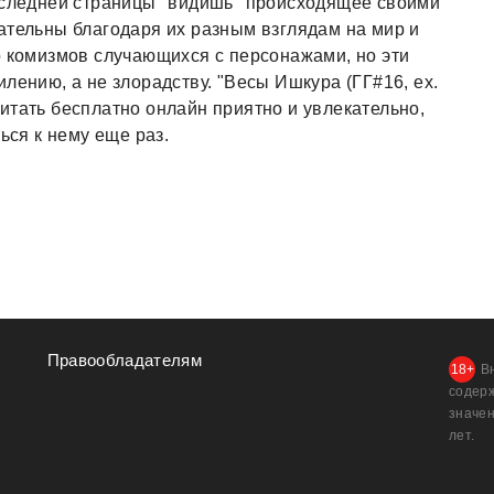
последней страницы "видишь" происходящее своими
ательны благодаря их разным взглядам на мир и
о комизмов случающихся с персонажами, но эти
лению, а не злорадству. "Весы Ишкура (ГГ#16, ex.
итать бесплатно онлайн приятно и увлекательно,
ься к нему еще раз.
Правообладателям
В
содер
значен
лет.