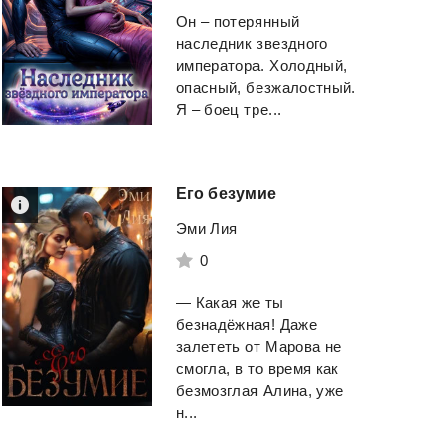
Он – потерянный
наследник звездного
императора. Холодный,
опасный, безжалостный.
Я – боец тре...
Его
безумие
Агрессор
Виконт. Книга 1.
Эми Лия
Второе рождени
0
Дуглас Пенелопа
Юллем Евгений
— Какая же ты
безнадёжная! Даже
Смотреть
Смотреть
залететь от Марова не
смогла, в то время как
безмозглая Алина, уже
н...