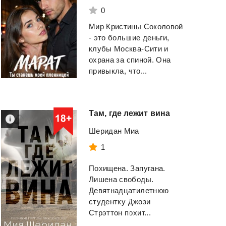
0
Мир Кристины Соколовой
- это большие деньги,
клубы Москва-Сити и
охрана за спиной. Она
привыкла, что...
Там,
где
лежит
вина
Шеридан Миа
1
Похищена. Запугана.
Лишена свободы.
Девятнадцатилетнюю
студентку Джози
Стрэттон похит...