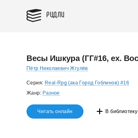
РИДЛИ
Весы Ишкура (ГГ#16, ex. Во
Пётр Николаевич Жгулёв
Серия:
Real-Rpg (ака Город Гоблинов) #16
Жанр:
Разное
Читать онлайн
В библиотеку