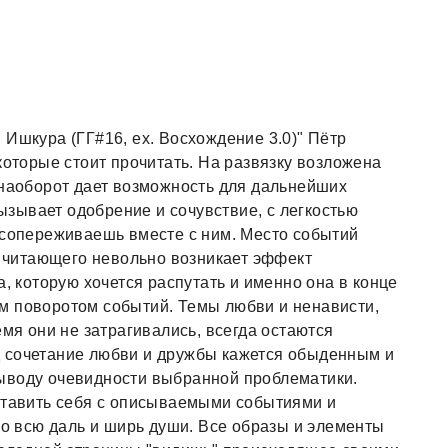
 Ишкура (ГГ#16, ex. Восхождение 3.0)" Пётр
которые стоит прочитать. На развязку возложена
 наоборот дает возможность для дальнейших
зывает одобрение и сочувствие, с легкостью
 сопереживаешь вместе с ним. Место событий
 у читающего невольно возникает эффект
а, которую хочется распутать и именно она в конце
м поворотом событий. Темы любви и ненависти,
емя они не затрагивались, всегда остаются
 сочетание любви и дружбы кажется обыденным и
ыводу очевидности выбранной проблематики.
оставить себя с описываемыми событиями и
во всю даль и ширь души. Все образы и элементы