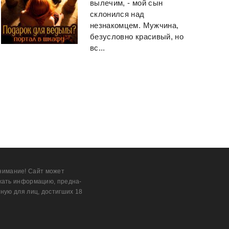
вылечим, - мой сын
склонился над
незнакомцем. Мужчина,
безусловно красивый, но
вс...
нимание! Сайт может
жать информацию, предна­
ную для лиц, дости­гших 18