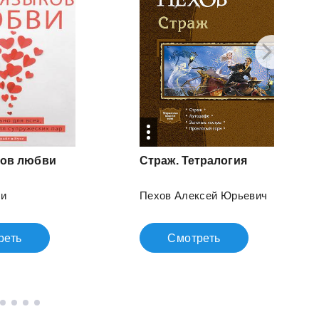
ков
любви
Страж.
Тетралогия
ри
Пехов Алексей Юрьевич
реть
Смотреть