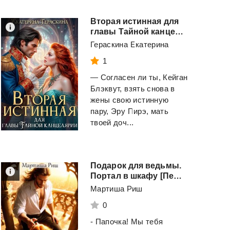
Вторая истинная для
главы Тайной канцелярии
Гераскина Екатерина
1
— Согласен ли ты, Кейган
Блэквут, взять снова в
жены свою истинную
пару, Эру Пирэ, мать
твоей доч...
Подарок для ведьмы.
Портал в шкафу [Первая книга
Мартиша Риш
0
- Папочка! Мы тебя