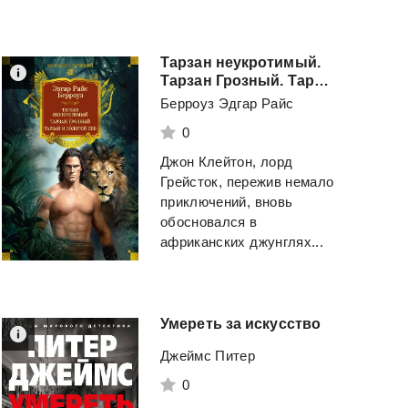
Тарзан неукротимый.
Тарзан Грозный. Тарзан и Золотой лев
Берроуз Эдгар Райс
0
Джон Клейтон, лорд
Грейсток, пережив немало
приключений, вновь
обосновался в
африканских джунглях...
Умереть
за
искусство
Джеймс Питер
0