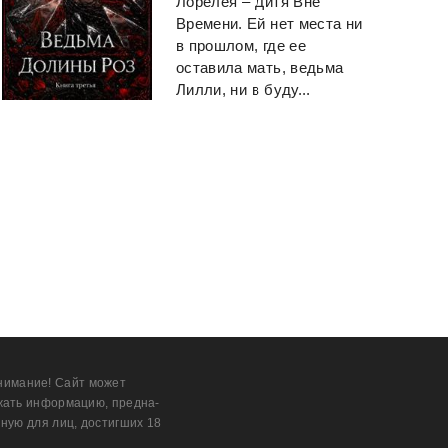
Лорелея – Дитя Вне
Времени. Ей нет места ни
в прошлом, где ее
оставила мать, ведьма
Лилли, ни в буду...
нимание! Сайт может
жать информацию, предна­
ную для лиц, дости­гших 18