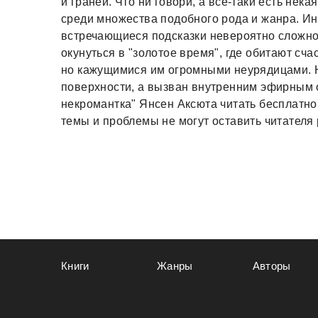
и граней. Что ни говори, а все-таки есть нек
среди множества подобного рода и жанра. Инт
встречающиеся подсказки невероятно сложно 
окунуться в "золотое время", где обитают с
но кажущимися им огромными неурядицами. Ю
поверхности, а вызван внутренним эфирным 
некромантка" Янсен Аксюта читать бесплатно
темы и проблемы не могут оставить читател
Книги
Жанры
Авторы