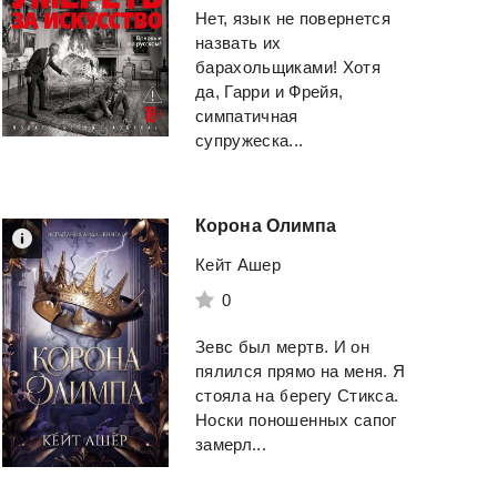
Нет, язык не повернется
назвать их
барахольщиками! Хотя
да, Гарри и Фрейя,
симпатичная
супружеска...
Корона
Олимпа
Кейт Ашер
0
Фрунзе. Том 3.
Essential Grammar
Зевс был мертв. И он
Польская партия
Use
пялился прямо на меня. Я
Ланцов Михаил
Мерфи Раймонд
стояла на берегу Стикса.
Алексеевич
Носки поношенных сапог
замерл...
Смотреть
Смотреть