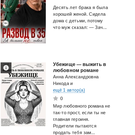
Десять лет брака я была
хорошей женой. Сидела
дома с детьми, потому
что муж сказал: — Зач...
Убежище — выжить в
любовном романе
Анна Александровна
Никода
и
ещё 1 автор(а)
0
Мир любовного романа не
так-то прост, если ты не
главная героиня.
Родители пытаются
продать тебя зам...