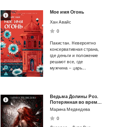
Мое
имя
Огонь
Хан Авайс
0
Пакистан. Невероятно
консервативная страна,
где деньги и положение
решают все, где
мужчина – царь...
Ведьма Долины Роз.
Потерянная во времени
Марина Медведева
0