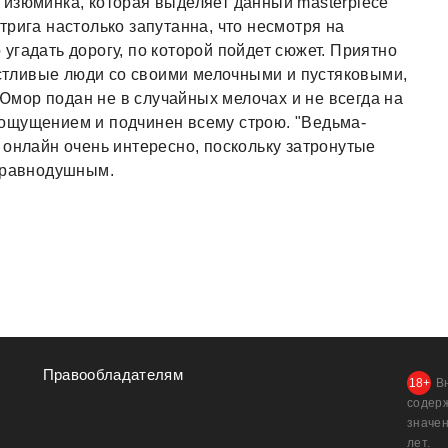
ая изюминка, которая выделяет данный masterpiece
рига настолько запутанна, что несмотря на
угадать дорогу, по которой пойдет сюжет. Приятно
частливые люди со своими мелочными и пустяковыми,
мор подан не в случайных мелочах и не всегда на
ощущением и подчинен всему строю. "Ведьма-
 онлайн очень интересно, поскольку затронутые
я равнодушным.
Правообладателям
В
содер
значен
лет.