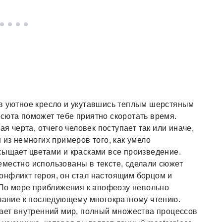
 в уютное кресло и укутавшись теплым шерстяным
сюта поможет тебе приятно скоротать время.
ая черта, отчего человек поступает так или иначе,
 из немногих примеров того, как умело
сыщает цветами и красками все произведение.
местно использованы в тексте, сделали сюжет
онфликт героя, он стал настоящим борцом и
. По мере приближения к апофеозу невольно
елание к последующему многократному чтению.
дает внутренний мир, полный множества процессов