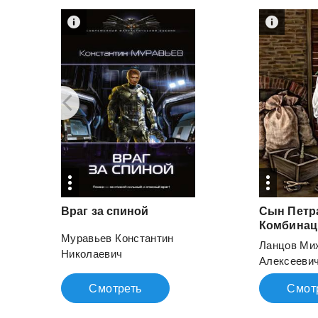
Враг
за
спиной
Сын Петра
Комбинац
Муравьев Константин
Ланцов Ми
Николаевич
Алексееви
Смотреть
Смот