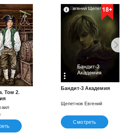
Бандит-3
Академия
. Том 2.
ия
Щепетнов Евгений
хаил
ч
Смотреть
реть