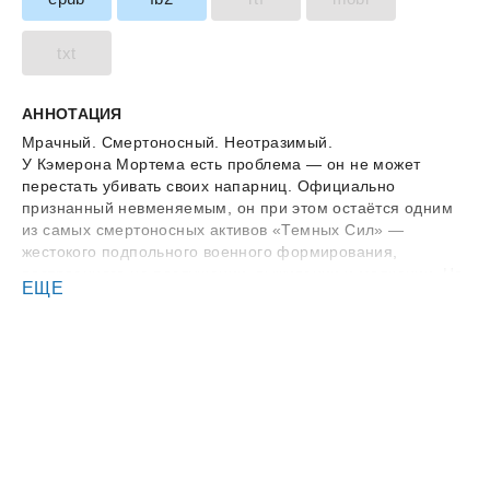
txt
АННОТАЦИЯ
Мрачный. Смертоносный. Неотразимый.
У Кэмерона Мортема есть проблема — он не может
перестать убивать своих напарниц. Официально
признанный невменяемым, он при этом остаётся одним
из самых смертоносных активов «Темных Сил» —
жестокого подпольного военного формирования,
построенного на послушании, выживании и молчании. Но
ЕЩЕ
экспериментальное лекарство разрушило его
самоконтроль, превратив в угрозу для любого, кто
оказывается с ним на поле боя. В наказание его
возвращают в Подземельние Испытания — беспощадный
тренировочный лагерь, созданный, чтобы сломать слабых
и отточить безжалостных.
Единственный приказ? Не убивать новую напарницу.
Эмери Мейвс чудом избегает смертного приговора за
свои собственные преступления, лишь чтобы оказаться