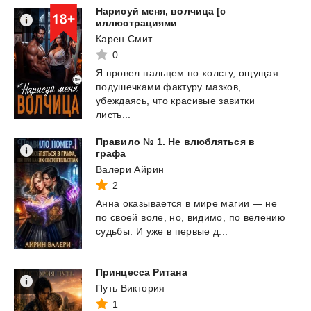
Нарисуй меня, волчица [с
иллюстрациями
Карен Смит
0
Я провел пальцем по холсту, ощущая
подушечками фактуру мазков,
убеждаясь, что красивые завитки
листь...
Правило № 1. Не влюбляться в
графа
Валери Айрин
2
Анна
оказывается
в
мире
магии
—
не
по
своей
воле,
но,
видимо,
по
велению
судьбы.
И
уже
в
первые
д...
Принцесса
Ритана
Путь Виктория
1