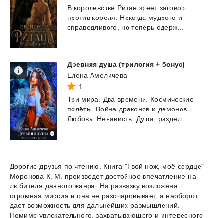
В
королевстве
Ритан
зреет
заговор
против
короля.
Некогда
мудрого
и
справедливого,
но
теперь
одерж...
Древняя
душа
(трилогия
+
бонус)
Елена Амеличева
1
Три
мира.
Два
времени.
Космические
полёты.
Война
драконов
и
демонов.
Любовь.
Ненависть.
Душа,
раздел...
Дорогие друзья по чтению. Книга "Твой нож, моё сердце"
Моронова К. М. произведет достойное впечатление на
любителя данного жанра. На развязку возложена
огромная миссия и она не разочаровывает, а наоборот
дает возможность для дальнейших размышлений.
Помимо увлекательного, захватывающего и интересного