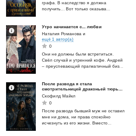
графа.
В
наследство
я
должна
получить...
Вот
только
оказыва...
Утро
начинается
с...
любви
Наталия Романова
и
ещё 1 автор(а)
0
Они
не
должны
были
встретиться.
Свёл
случай
и
утренний
кофе.
Андрей
–
преуспевающий
прагматичный
биз...
После развода я стала
смотрительницей драконьей тюрьмы
Скофилд Майкл
0
После
развода
бывший
муж
не
оставил
мне
ни
дома,
ни
права
спокойно
исчезнуть
из
его
жизни.
Вместо...