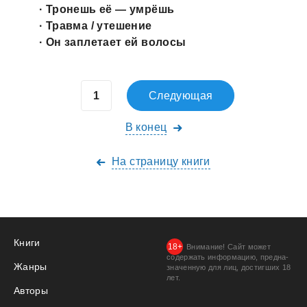
· Тронешь её — умрёшь
· Трaвмa / утешение
· Он зaплетaет ей волосы
Следующая
В конец
На страницу книги
Книги
Внимание! Сайт может
содержать информацию, предна­
Жанры
значенную для лиц, дости­гших 18
лет.
Авторы