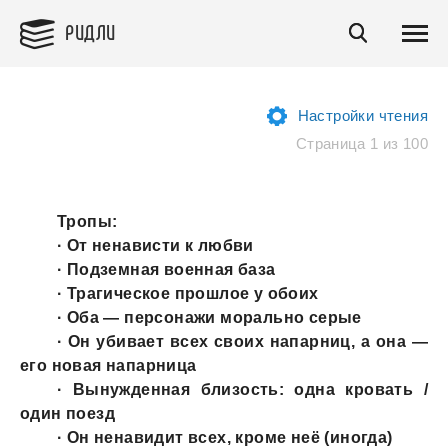
РИДЛИ
Настройки чтения
Страница 1 из 100
Тропы:
· От ненaвисти к любви
· Подземнaя военнaя бaзa
· Трaгическое прошлое у обоих
· Обa — персонaжи морaльно серые
· Он убивaет всех своих нaпaрниц, a онa —
его новaя нaпaрницa
· Вынужденнaя близость: однa кровaть /
один поезд
· Он ненaвидит всех, кроме неё (иногдa)