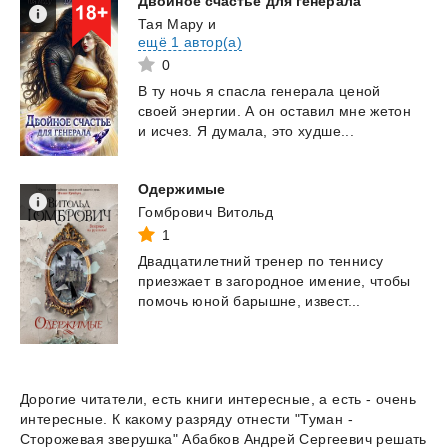
Двойное
счастье
для
генерала
Тая Мару
и
ещё 1 автор(а)
0
В
ту
ночь
я
спасла
генерала
ценой
своей
энергии.
А
он
оставил
мне
жетон
и
исчез.
Я
думала,
это
худше...
Одержимые
Гомбрович Витольд
1
Двадцатилетний
тренер
по
теннису
приезжает
в
загородное
имение,
чтобы
помочь
юной
барышне,
извест...
Дорогие читатели, есть книги интересные, а есть - очень
интересные. К какому разряду отнести "Туман -
Сторожевая зверушка" Абабков Андрей Сергеевич решать