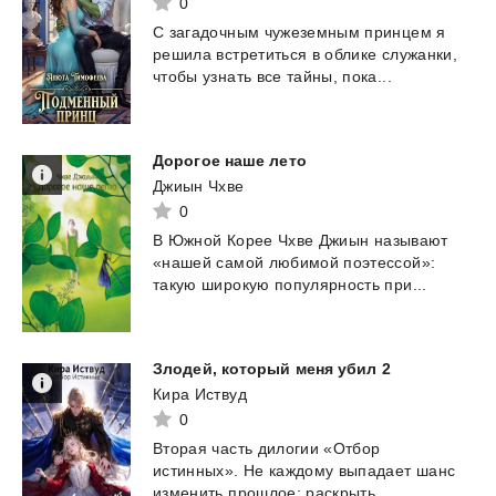
0
С загадочным чужеземным принцем я
решила встретиться в облике служанки,
чтобы узнать все тайны,
пока...
Дорогое
наше
лето
Джиын Чхве
0
В
Южной
Корее
Чхве
Джиын
называют
«нашей
самой
любимой
поэтессой»:
такую
широкую
популярность
при...
Злодей,
который
меня
убил
2
Кира Иствуд
0
Вторая часть дилогии «Отбор
истинных». Не каждому выпадает шанс
изменить прошлое: раскрыть