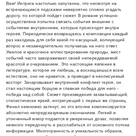
Вам! Интрига настолько запутанна, что несмотря на
встречающиеся подсказки невероятно сложно угадать
дорогу, по которой пойдет сюжет. В романе успешно
осуществлена попытка связать события внешние с
событиями внутренними, которые происходят внутри
героев. Периодически возвращаясь к композиции каждый
раз находишь для себя какой-то насущный, волнующий
вопрос и незамедлительно получаешь на него ответ.
Умелое и красочное иллюстрирование природы, мест
событий часто завораживает своей непередаваемой
красотой и очарованием. Это настоящее явление в
литературе, которое не любишь, а восхищаешься всем
естеством, оно не нравится, а приводит в неописуемый
восторг. Зачаровывает внутренний конфликт героя, он
стал настоящим борцом и главная победа для него -
победа над собой. Сюжет произведения захватывающий,
стилистически яркий, интригующий с первых же страниц.
Финал немножко затянут, но это вполне компенсируется
абсолютно непредсказуемым окончанием. Легкий и
утонченный юмор подается в умеренных дозах, позволяя
немного передохнуть и расслабиться от основного потока
информации. Многогранность и уникальность образов,