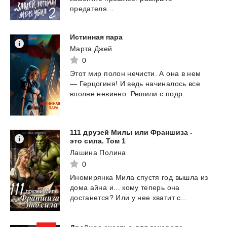
предателя...
Истинная
пара
Марта Джей
0
Этот
мир
полон
нечисти.
А
она
в
нем
—
Герцогиня!
И
ведь
начиналось
все
вполне
невинно.
Решили
с
подр...
111 друзей Милы или Франшиза -
это сила. Том 1
Лашина Полина
0
Иномирянка
Мила
спустя
год
вышла
из
дома
айна
и...
кому
теперь
она
достанется?
Или
у
нее
хватит
с...