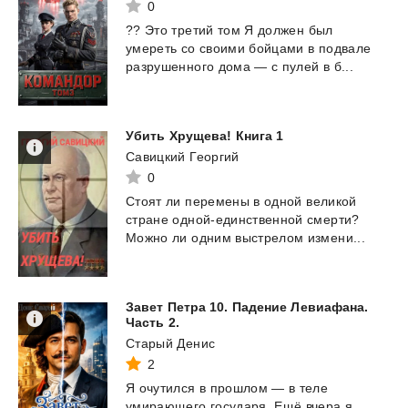
0
??
Это
третий
том
Я
должен
был
умереть
со
своими
бойцами
в
подвале
разрушенного
дома
—
с
пулей
в
б...
Убить
Хрущева!
Книга
1
Савицкий Георгий
0
Стоят
ли
перемены
в
одной
великой
стране
одной-единственной
смерти?
Можно
ли
одним
выстрелом
измени...
Завет Петра 10. Падение Левиафана.
Часть 2.
Старый Денис
2
Я очутился в прошлом — в теле
умирающего государя. Ещё вчера я