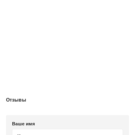
расскажет о вреде перфекционизма и о том, как с ним
бороться.
Отзывы
Ваше имя