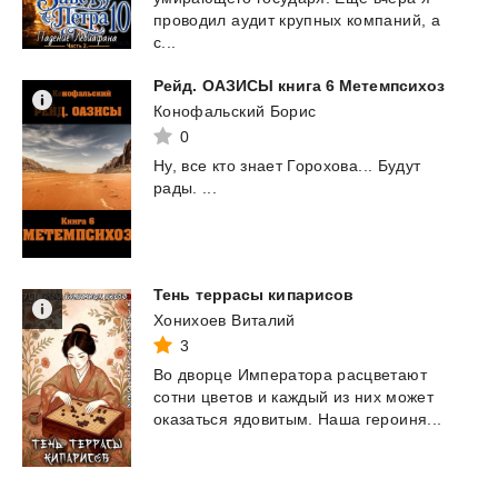
проводил аудит крупных компаний, а
с...
Рейд.
ОАЗИСЫ
книга
6
Метемпсихоз
Конофальский Борис
0
Ну,
все
кто
знает
Горохова...
Будут
рады.
...
Тень
террасы
кипарисов
Хонихоев Виталий
3
Во
дворце
Императора
расцветают
сотни
цветов
и
каждый
из
них
может
оказаться
ядовитым.
Наша
героиня...