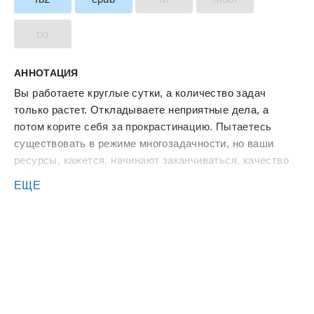
txt
АННОТАЦИЯ
Вы работаете круглые сутки, а количество задач
только растет. Откладываете неприятные дела, а
потом корите себя за прокрастинацию. Пытаетесь
существовать в режиме многозадачности, но ваши
ресурсы, кажется, начинают заканчиваться, качество
работы падает, и выгорание становится вашим
ЕЩЕ
бессменным спутником жизни. Если вы узнали себя –
пора знакомиться с основами тайм-менеджмента,
которые помогут вам выбраться из круговорота рутины
и справиться с до сих пор не подвластной вам лавиной
задач. Эта книга покажет вам, как на деле применить
простые и проверенные способы распределения
времени, научит эффективно расставлять приоритеты
и организовывать рабочее пространство, а также