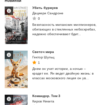
Новинки
Убить
буржуев
Дациери Сандроне
0
Безопасность
миланских
миллионеров,
обитающих
в
стеклянных
небоскребах,
надежно
обеспечивают
бдит...
Светоч
мира
Гектор Шульц
1
Днем
он
учит
истории,
а
ночью
–
крадет
ее.
Ян
ведет
двойную
жизнь:
в
классах
московского
лицея
он
ув...
Командор.
Том
3
Киров Никита