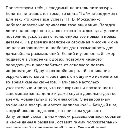
Приветствуем тебя, неведомый ценитель литературы.
Если ты читаешь этот текст, то книга "Тайм-менеджмент.
Для тех, кто хочет все успеть" Н. В. Москаленко
небезосновательно привлекла твое внимание. Загадка
лежит на поверхности, а вот ключ к отгадке едва уловим,
постоянно ускользает с появлением все новых и новых
деталей. На развязку возложена огромная миссия и она
не разочаровывает, а наоборот дает возможность для
дальнейших размышлений. Легкий и утонченный юмор
подается в умеренных дозах, позволяя немного
передохнуть и расслабиться от основного потока
информации. Одну из важнейших ролей в описании
окружающего мира играет цвет, он ощутимо изменяется
во время смены сюжетов. Написано настолько
увлекательно и живо, что все картины и протагонисты
запоминаются на долго и даже спустя довольно долгое
время, моментально вспоминаются. С невероятным
волнением воспринимается написанное! – Каждый шаг,
каждый нюанс подсказан, но при этом удивляет.
Запутанный сюжет, динамически развивающиеся события
и неожиданная развязка, оставят гамму положительных
впечатлений от прочитанной книги. Главный герой