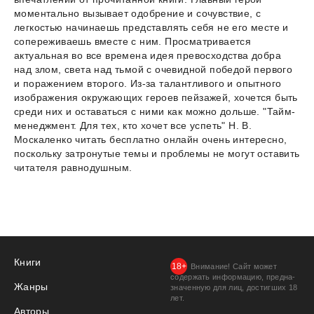
моментально вызывает одобрение и сочувствие, с
легкостью начинаешь представлять себя не его месте и
сопереживаешь вместе с ним. Просматривается
актуальная во все времена идея превосходства добра
над злом, света над тьмой с очевидной победой первого
и поражением второго. Из-за талантливого и опытного
изображения окружающих героев пейзажей, хочется быть
среди них и оставаться с ними как можно дольше. "Тайм-
менеджмент. Для тех, кто хочет все успеть" Н. В.
Москаленко читать бесплатно онлайн очень интересно,
поскольку затронутые темы и проблемы не могут оставить
читателя равнодушным.
Книги
Внимание! Сайт может
содержать информацию, предна­
Жанры
значенную для лиц, дости­гших 18
лет.
Авторы