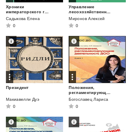
Хроники
Управление
императорского гарема. Интриги. Власть. Уроки жесткой конкуренции
лесохозяйственной деятельностью
Садыкова Елена
Миронов Алексей
0
0
Президент
Положения,
регламентирующие деятельность ДОО. Книга 1
Макиавелли Дуэ
Богославец Лариса
0
0