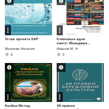
Устав
проекта
SAP
Ключевые идеи
книги: Менеджмент. Природа и структура организаций. Генри Минцберг
Михеева Наталия
Иванов М. Н.
0
0
Канбан Метод.
48 правил