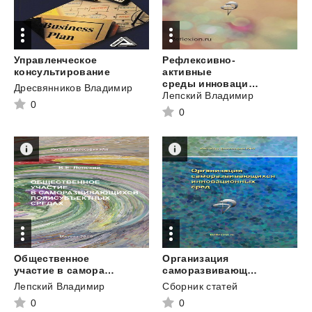
Управленческое
Рефлексивно-
консультирование
активные
среды инновационного развития
Дресвянников Владимир
Лепский Владимир
0
0
Общественное
Организация
участие в саморазвивающихся полисубъектных средах
саморазвивающихся инновационных сред
Лепский Владимир
Сборник статей
0
0