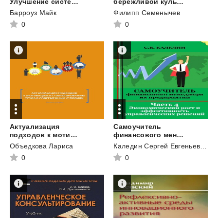
Улучшение системы управления
бережливой культуры
Барроуз Майк
Филипп Семенычев
0
0
Актуализация
Самоучитель
подходов к мотивации и стимулированию труда в современных условиях
финансового менеджера на предприятии. Часть 4. Экономический рост и эффективность управленческих решений
Объедкова Лариса
Каледин Сергей Евгеньевич
0
0