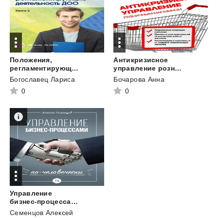
Положения,
Антикризисное
регламентирующие деятельность ДОО. Книга 2
управление розничным магазином
Богославец Лариса
Бочарова Анна
0
0
Управление
бизнес-процессами по-человечески
Семенцов Алексей