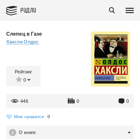
РИДЛИ
Слепец в Газе
Хаксли Олдос
Рейтинг
0
446
0
0
Мне нравится
0
О книге