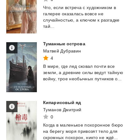
Что, если встреча с художником в
галерее оказалась вовсе не
случайностью, а ключом к разгадке
тай...
Туманные
острова
Матвей Дубравин
4
В
мире,
где
лед
сковал
почти
все
земли,
а
древние
силы
ведут
тайную
войну,
трое
необычных
путников
о...
Кипарисовый
яд
Туманов Дмитрий
0
Когда
в
маленькое
похоронное
бюро
на
берегу
моря
привозят
тело
для
скромных
похорон,
никто
не
ждё...