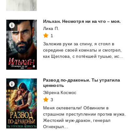
Ильхан.
Несмотря
ни
на
что
–
моя.
Лика П.
1
Заложив
руки
за
спину,
я
стоял
в
середине
своей
комнаты
и
смотрел,
как
Щеглова,
с
потёкшей
тушью,
ис...
Развод по-драконьи. Ты утратила
ценность
Эйрена Космос
3
Меня оклеветали! Обвинили в
страшном преступлении против мужа.
Жестокий муж-дракон, генерал
Огнекрыл...