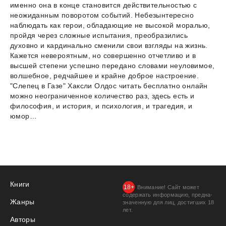
именно она в конце становится действительностью с
неожиданным поворотом событий. Небезынтересно
наблюдать как герои, обладающие не высокой моралью,
пройдя через сложные испытания, преобразились
духовно и кардинально сменили свои взгляды на жизнь.
Кажется невероятным, но совершенно отчетливо и в
высшей степени успешно передано словами неуловимое,
волшебное, редчайшее и крайне доброе настроение.
"Слепец в Газе" Хаксли Олдос читать бесплатно онлайн
можно неограниченное количество раз, здесь есть и
философия, и история, и психология, и трагедия, и
юмор…
Книги
Внимание! Сайт может
содержать информацию, предна­
Жанры
значенную для лиц, дости­гших 18
лет.
Авторы