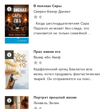
В
поисках
Сары
Сверен-Бекер Дэниел
0
.
Когда
шестнадцатилетняя
Сара
Парселл
исчезает
без
следа,
это
становится
не
только
семейной
...
Прах
имени
его
Вазир ибн Акиф
0
Карфагенский
купец
Баалатон
всю
жизнь
хотел
продавать
фантастических
тварей.
Он
отправляется
на
поис...
Портрет
прошлой
жизни
Линвель Эелин
0