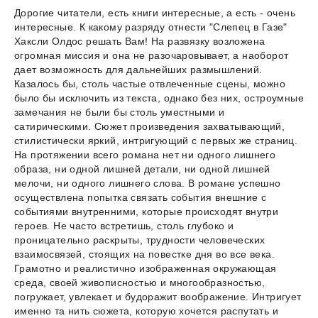
Дорогие читатели, есть книги интересные, а есть - очень
интересные. К какому разряду отнести "Слепец в Газе"
Хаксли Олдос решать Вам! На развязку возложена
огромная миссия и она не разочаровывает, а наоборот
дает возможность для дальнейших размышлений.
Казалось бы, столь частые отвлеченные сцены, можно
было бы исключить из текста, однако без них, остроумные
замечания не были бы столь уместными и
сатирическими. Сюжет произведения захватывающий,
стилистически яркий, интригующий с первых же страниц.
На протяжении всего романа нет ни одного лишнего
образа, ни одной лишней детали, ни одной лишней
мелочи, ни одного лишнего слова. В романе успешно
осуществлена попытка связать события внешние с
событиями внутренними, которые происходят внутри
героев. Не часто встретишь, столь глубоко и
проницательно раскрыты, трудности человеческих
взаимосвязей, стоящих на повестке дня во все века.
Грамотно и реалистично изображенная окружающая
среда, своей живописностью и многообразностью,
погружает, увлекает и будоражит воображение. Интригует
именно та нить сюжета, которую хочется распутать и